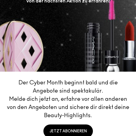
von der nächsten Aktion zu erfahren!
ALLE GESICHTSPRODUKTE SHOPPEN
Mini-M·A·C
ALLE PINSEL KAUFEN
ALLE AUGENPRODUKTE SHOPPEN
Der Cyber Month beginnt bald und die
Angebote sind spektakulär.
Melde dich jetzt an, erfahre vor allen anderen
von den Angeboten und sichere dir direkt deine
Beauty-Highlights.
JETZT ABONNIEREN