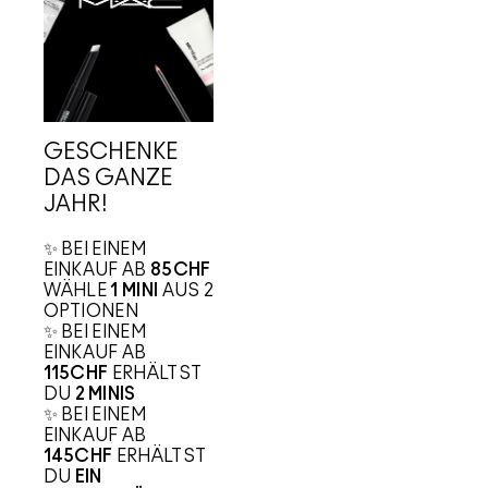
GESCHENKE
DAS GANZE
JAHR!
✨ BEI EINEM
EINKAUF AB
85CHF
WÄHLE
1 MINI
AUS 2
OPTIONEN​
✨ BEI EINEM
EINKAUF AB
115CHF
ERHÄLTST
DU
2 MINIS
✨ BEI EINEM
EINKAUF AB
145CHF
ERHÄLTST
DU
EIN