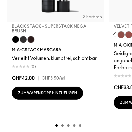
3 Farbton
BLACK STACK - SUPERSTACK MEGA
VELVET
BRUSH
Verve Swerve
Dare Me
Unbothered
Acting Natural
Folio
Yash
Cool Teddy
Iconic Photo
Bare M·A·Cximal
Honeylove
Kinda Sexy
Café Moc
Velvet
Mul
M·A·CXI
Black Stack - Superstack Mega Brush
Black Stack - Superstack Micro Brush
Chestnut Stack
M·A·CSTACK MASCARA
Seidig-m
Verleiht Volumen, klumpfrei, schichtbar
angeneh
(0)
Farbe mi
CHF42.00
|
CHF3.50
/ml
CHF33.
ZUM WARENKORB HINZUFÜGEN
ZUM 