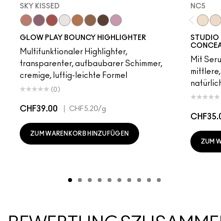
SKY KISSED
NC5​
Sky Kissed
Sunset Drizzle
Cloud Candy
Wind Chill
Cloudburst
Sepia Skies
GlowZone
Stratus
NC5​
NW
GLOW PLAY BOUNCY HIGHLIGHTER
STUDIO 
CONCEA
Multifunktionaler Highlighter,
Mit Ser
transparenter, aufbaubarer Schimmer,
mittlere
cremige, luftig-leichte Formel
natürlic
(0)
CHF39.00
|
CHF5.20
/g
CHF35.
ZUM WARENKORB HINZUFÜGEN
ZUM 