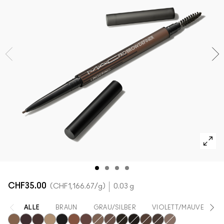
ALLE GESICHTSPRODUKTE SHOPPEN
Mini-M·A·C
ALLE PINSEL KAUFEN
ALLE AUGENPRODUKTE SHOPPEN
CHF35.00
CHF1,166.67
/g
0.03 g
ALLE
BRAUN
GRAU/SILBER
VIOLETT/MAUVE
B