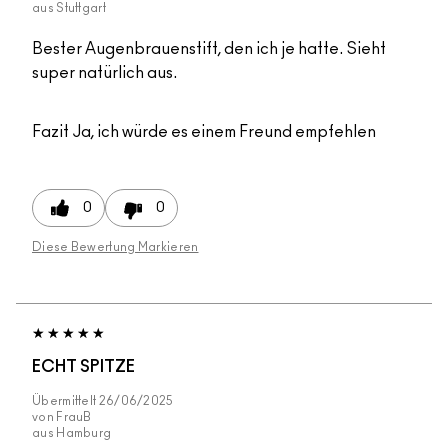
aus
Stuttgart
Bester Augenbrauenstift, den ich je hatte. Sieht
super natürlich aus.
Fazit
Ja, ich würde es einem Freund empfehlen
0
0
Diese Bewertung Markieren
ECHT SPITZE
Übermittelt
26/06/2025
von
FrauB
aus
Hamburg