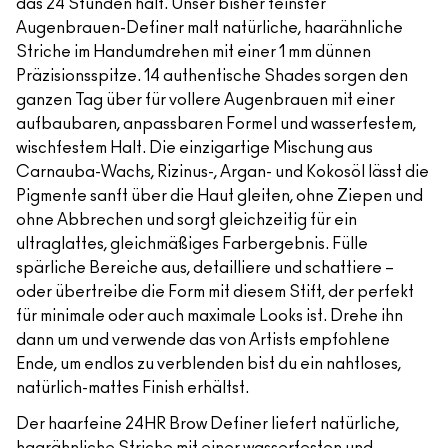
das 24 Stunden hält. Unser bisher feinster
Augenbrauen-Definer malt natürliche, haarähnliche
Striche im Handumdrehen mit einer 1 mm dünnen
Präzisionsspitze. 14 authentische Shades sorgen den
ganzen Tag über für vollere Augenbrauen mit einer
aufbaubaren, anpassbaren Formel und wasserfestem,
wischfestem Halt. Die einzigartige Mischung aus
Carnauba-Wachs, Rizinus-, Argan- und Kokosöl lässt die
Pigmente sanft über die Haut gleiten, ohne Ziepen und
ohne Abbrechen und sorgt gleichzeitig für ein
ultraglattes, gleichmäßiges Farbergebnis. Fülle
spärliche Bereiche aus, detailliere und schattiere –
oder übertreibe die Form mit diesem Stift, der perfekt
für minimale oder auch maximale Looks ist. Drehe ihn
dann um und verwende das von Artists empfohlene
Ende, um endlos zu verblenden bist du ein nahtloses,
natürlich-mattes Finish erhältst.
Der haarfeine 24HR Brow Definer liefert natürliche,