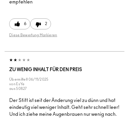
empfehlen
6
2
Diese Bewertung Markieren
ZU WENIG INHALT FÜR DEN PREIS
Übermittelt
06/11/2025
von
EsYe
aus
50827
Der Stift ist seit der Änderung viel zu dünn und hat
eindeutig viel weniger Inhalt. Geht sehr schnell leer!
Und ich ziehe meine Augenbrauen nur wenig nach.