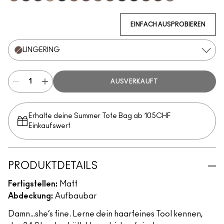
Fling
Genuine Aubergine
Hickory
Omega
Onyx
Penny
Strut
Brunette
Lingering
Spiked
Stud
Stylized
Taupe
Thunder
EINFACH AUSPROBIEREN
LINGERING
AUSVERKAUFT
Erhalte deine Summer Tote Bag ab 105CHF
Einkaufswert​
PRODUKTDETAILS
Fertigstellen:
Matt
Abdeckung:
Aufbaubar
Damn…she’s fine. Lerne dein haarfeines Tool kennen,