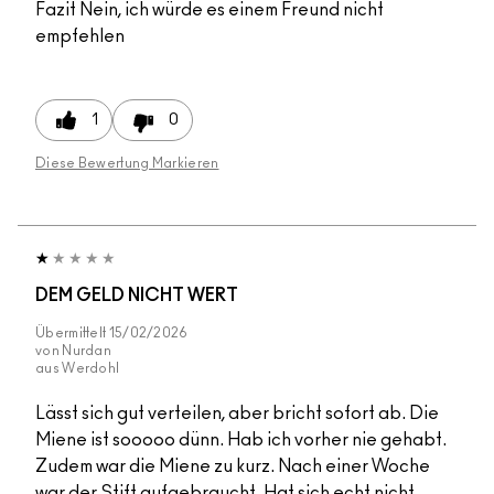
Fazit
Nein, ich würde es einem Freund nicht
empfehlen
1
0
Diese Bewertung Markieren
DEM GELD NICHT WERT
Übermittelt
15/02/2026
von
Nurdan
aus
Werdohl
Lässt sich gut verteilen, aber bricht sofort ab. Die
Miene ist sooooo dünn. Hab ich vorher nie gehabt.
Zudem war die Miene zu kurz. Nach einer Woche
war der Stift aufgebraucht. Hat sich echt nicht