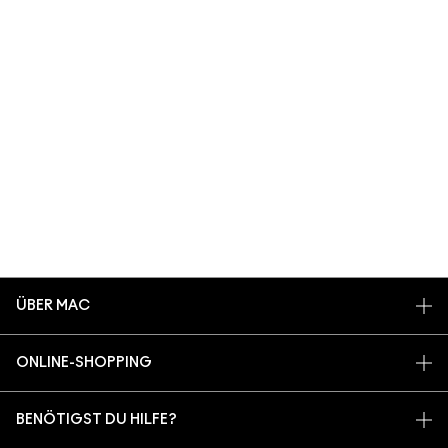
ÜBER MAC
UNSERE STORY
ONLINE-SHOPPING
UNSERE ARTISTS
MEIN KONTO
MAC VIVA GLAM
BENÖTIGST DU HILFE?
REGISTRIERE DICH FÜR DEN NEWSLETTER
NACHHALTIGE SCHÖNHEIT