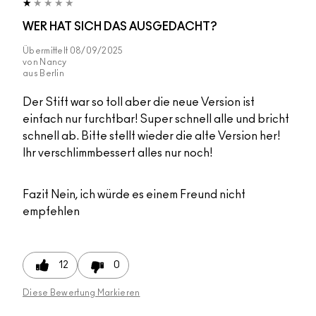
WER HAT SICH DAS AUSGEDACHT?
Übermittelt
08/09/2025
von
Nancy
aus
Berlin
Der Stift war so toll aber die neue Version ist
einfach nur furchtbar! Super schnell alle und bricht
schnell ab. Bitte stellt wieder die alte Version her!
Ihr verschlimmbessert alles nur noch!
Fazit
Nein, ich würde es einem Freund nicht
empfehlen
12
0
Diese Bewertung Markieren