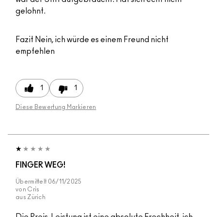
gelohnt.
Fazit
Nein, ich würde es einem Freund nicht
empfehlen
1
1
Diese Bewertung Markieren
FINGER WEG!
Übermittelt
06/11/2025
von
Cris
aus
Zürich
Die Preis-Leistung ist eine absolute Frechheit, ich