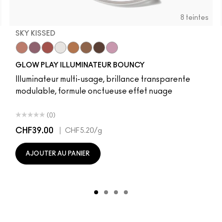
8 teintes
SKY KISSED
r
Sky Kissed
Sunset Drizzle
Cloud Candy
Wind Chill
Cloudburst
Sepia Skies
GlowZone
Stratus
GLOW PLAY ILLUMINATEUR BOUNCY
Illuminateur multi-usage, brillance transparente
modulable, formule onctueuse effet nuage
(0)
CHF39.00
|
CHF5.20
/g
AJOUTER AU PANIER