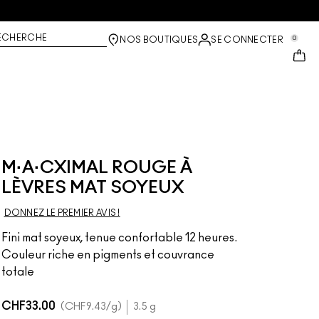
ECHERCHE
0
NOS BOUTIQUES
SE CONNECTER
M·A·CXIMAL ROUGE À
LÈVRES MAT SOYEUX
DONNEZ LE PREMIER AVIS !
Fini mat soyeux, tenue confortable 12 heures.
Couleur riche en pigments et couvrance
totale
CHF33.00
CHF9.43
/g
3.5 g