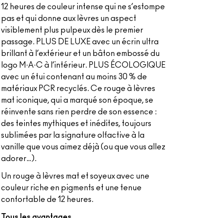
12 heures de couleur intense qui ne s’estompe
pas et qui donne aux lèvres un aspect
visiblement plus pulpeux dès le premier
passage. PLUS DE LUXE avec un écrin ultra
brillant à l’extérieur et un bâton embossé du
logo M·A·C à l’intérieur. PLUS ÉCOLOGIQUE
avec un étui contenant au moins 30 % de
matériaux PCR recyclés. Ce rouge à lèvres
mat iconique, qui a marqué son époque, se
réinvente sans rien perdre de son essence :
des teintes mythiques et inédites, toujours
sublimées par la signature olfactive à la
vanille que vous aimez déjà (ou que vous allez
adorer…).
Un rouge à lèvres mat et soyeux avec une
couleur riche en pigments et une tenue
confortable de 12 heures.
Tous les avantages