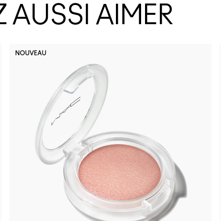
 AUSSI AIMER
NOUVEAU
Well, Well
Busin
Ho