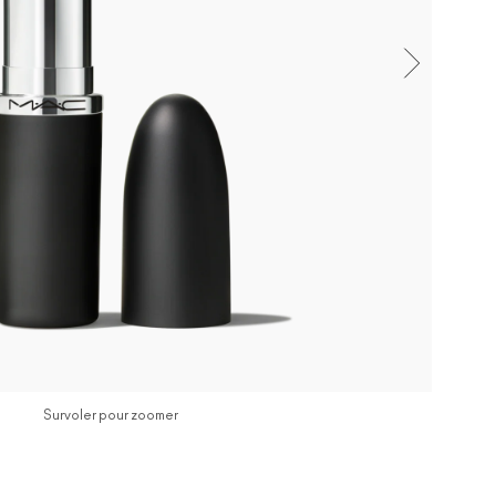
Survoler pour zoomer