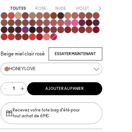
TOUTES
ROSE
NUDE
VIOLET
ROUGE
NOI
Unbothered
Dare Me
Acting Natural
Verve Swerve
Folio
Yash
Cool Teddy
Iconic Photo
Bare M·A·Cximal
Honeylove
Kinda Sexy
Café Mocha
Velvet Teddy
Mull It To The Max
Taupe
Warm Teddy
Whirl
Soar
Twig Twist
Sweet Deal
Mehr
Get The Hint?
You Wouldn't Get It
Lipstick Snob
Candy Yum Yum
Captive Audience
Diva
Mixed Media
Sin
Antique Velvet
Smoked Purple
Everybody's Heroine
Caviar
D For Danger
Keep Dreaming
Go Retro
Avant Garnet
Russian Red
Ring The Alarm
Marrakesh
Forever Curious
Ruby Woo
No Coral-Ation
Lady Danger
Sugar Dada
Chili
Overstatement
Red Rock
Flamingo
Hot Girl Pink
Beige miel clair rosé
ESSAYER MAINTENANT
HONEYLOVE
AJOUTER AU PANIER
Recevez votre tote bag d’été pour
tout achat de 69€