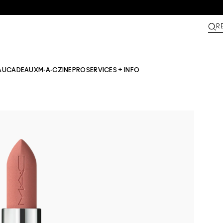
R
AU
CADEAUX
M·A·CZINE​
PRO
SERVICES + INFO