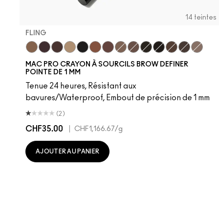
14 teintes
FLING
Fling
Genuine Aubergine
Hickory
Omega
Onyx
Penny
Strut
Brunette
Lingering
Spiked
Stud
Stylized
Taupe
Thunde
MAC PRO CRAYON À SOURCILS BROW DEFINER
POINTE DE 1 MM
Tenue 24 heures, Résistant aux
bavures/Waterproof, Embout de précision de 1 mm
(2)
CHF35.00
|
CHF1,166.67
/g
AJOUTER AU PANIER