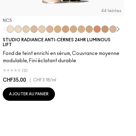
44 teintes
NC5​
NC5​
NW5​
NC11​
NW10​
NC11.5​
NC14.5​
NC15​
NW15​
NC17​
NC17.5​
NC20​
NW18​
NC25​
N18​
NW20​
NC27
N
STUDIO RADIANCE ANTI-CERNES 24HR LUMINOUS
LIFT
Fond de teint enrichi en sérum, Couvrance moyenne
modulable, Fini éclatant durable
(0)
CHF35.00
|
C
CHF3.18
/ml
AJOUTER AU PANIER