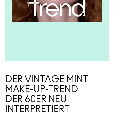
ALLE GESICHTSPRODUKTE SHOPPEN
Mini-M·A·C
ALLE PINSEL KAUFEN
ALLE AUGENPRODUKTE SHOPPEN
DER VINTAGE MINT
MAKE-UP-TREND
DER 60ER NEU
INTERPRETIERT