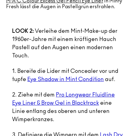
M·A·C Colour Excess Gel Pencil Eye Liner
in Minty
Fresh lässt die Augen in Pastellgrün erstrahlen.
LOOK 2:
Verleihe dem Mint-Make-up der
1960er-Jahre mit einem kräftigen Hauch
Pastell auf den Augen einen modernen
Touch.
1. Bereite die Lider mit Concealer vor und
tupfe
Eye Shadow in Mint Condition
auf.
2. Ziehe mit dem
Pro Longwear Fluidline
Eye Liner & Brow Gel in Blacktrack
eine
Linie entlang des oberen und unteren
Wimperkranzes.
3. Definiere die Wimpern mit dem
Lash Dry