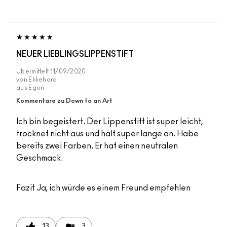
NEUER LIEBLINGSLIPPENSTIFT
Übermittelt
11/09/2020
von
Ekkehard
aus
Egon
Kommentare zu Down to an Art
Ich bin begeistert. Der Lippenstift ist super leicht,
trocknet nicht aus und hält super lange an. Habe
bereits zwei Farben. Er hat einen neutralen
Geschmack.
Fazit
Ja, ich würde es einem Freund empfehlen
13
3