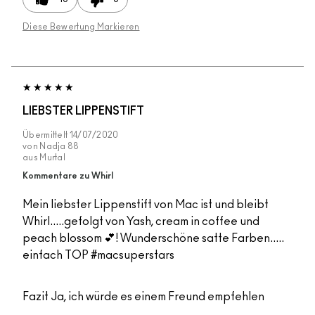
Diese Bewertung Markieren
LIEBSTER LIPPENSTIFT
Übermittelt
14/07/2020
von
Nadja 88
aus
Murtal
Kommentare zu Whirl
Mein liebster Lippenstift von Mac ist und bleibt
Whirl.....gefolgt von Yash, cream in coffee und
peach blossom 💕! Wunderschöne satte Farben.....
einfach TOP #macsuperstars
Fazit
Ja, ich würde es einem Freund empfehlen