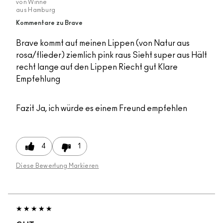
von
Winne
aus
Hamburg
Kommentare zu Brave
Brave kommt auf meinen Lippen (von Natur aus
rosa/flieder) ziemlich pink raus Sieht super aus Hält
recht lange auf den Lippen Riecht gut Klare
Empfehlung
Fazit
Ja, ich würde es einem Freund empfehlen
4
1
Diese Bewertung Markieren