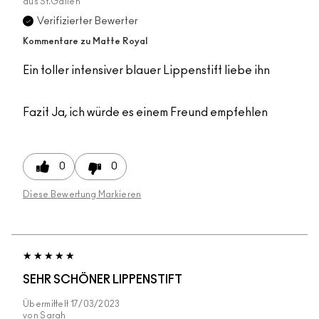
aus
St.Gallen
Verifizierter Bewerter
Kommentare zu Matte Royal
Ein toller intensiver blauer Lippenstift liebe ihn
Fazit
Ja, ich würde es einem Freund empfehlen
0
0
Diese Bewertung Markieren
SEHR SCHÖNER LIPPENSTIFT
Übermittelt
17/03/2023
von
Sarah