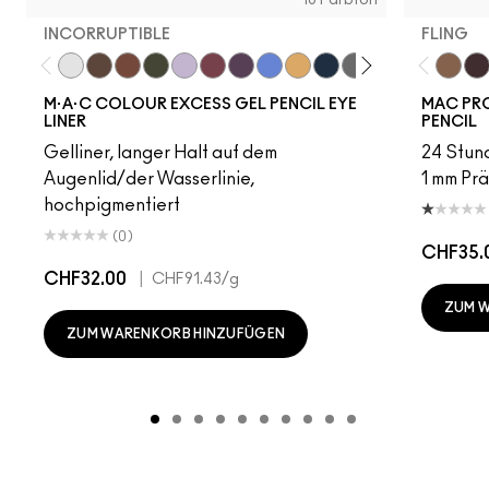
INCORRUPTIBLE
FLING
Incorruptible
Sick Tat Bro
Skip The Waitlist
Serial Monogamist
Commitment Issues
Nudge Nudge, Ink Ink
Graphic Content
Perpetual Shock!
Neutral Tan
Stay The Night
Isn't It Iron-ic?
Pool Shark
Hell-Bent
Blueber
Fling
Stra
Ge
M·A·C COLOUR EXCESS GEL PENCIL EYE
MAC PRO
LINER
PENCIL
Gelliner, langer Halt auf dem
24 Stund
Augenlid/der Wasserlinie,
1 mm Prä
hochpigmentiert
(0)
CHF35.
CHF32.00
|
CHF91.43
/g
ZUM 
ZUM WARENKORB HINZUFÜGEN