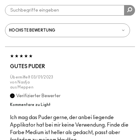
GUTES PUDER
Übermittelt
03/01/2023
von
Nastja
aus
Meppen
Verifizierter Bewerter
Kommentare zu Light
Ich mag das Puder gerne, der anbei liegende
Applikator hat bei mir keine Verwendung. Finde die
Farbe Medium ist heller als gedacht, passt aber
trotzdem zu meinem Hautton.