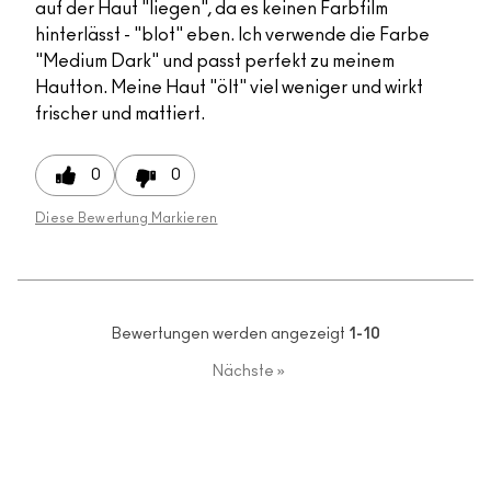
auf der Haut "liegen", da es keinen Farbfilm
hinterlässt - "blot" eben. Ich verwende die Farbe
"Medium Dark" und passt perfekt zu meinem
Hautton. Meine Haut "ölt" viel weniger und wirkt
frischer und mattiert.
0
0
Diese Bewertung Markieren
Bewertungen werden angezeigt
1-10
Nächste
»