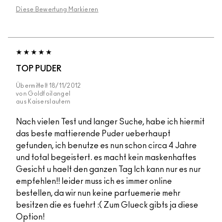
Diese Bewertung Markieren
TOP PUDER
Übermittelt
18/11/2012
von
Goldfoilangel
aus
Kaiserslautern
Nach vielen Test und langer Suche, habe ich hiermit
das beste mattierende Puder ueberhaupt
gefunden, ich benutze es nun schon circa 4 Jahre
und total begeistert. es macht kein maskenhaftes
Gesicht u haelt den ganzen Tag Ich kann nur es nur
empfehlen!! leider muss ich es immer online
bestellen, da wir nun keine parfuemerie mehr
besitzen die es fuehrt :( Zum Glueck gibts ja diese
Option!