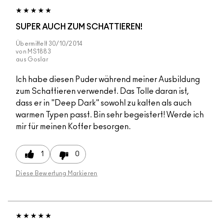
SUPER AUCH ZUM SCHATTIEREN!
Übermittelt
30/10/2014
von
MS1883
aus
Goslar
Ich habe diesen Puder während meiner Ausbildung
zum Schattieren verwendet. Das Tolle daran ist,
dass er in "Deep Dark" sowohl zu kalten als auch
warmen Typen passt. Bin sehr begeistert! Werde ich
mir für meinen Koffer besorgen.
1
0
Diese Bewertung Markieren