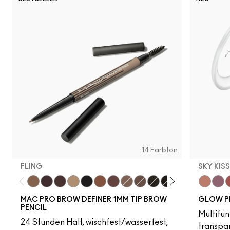
14 Farbton
FLING
SKY KIS
Fling
Genuine Aubergine
Hickory
Omega
Onyx
Penny
Strut
Brunette
Lingering
Spiked
Stud
Stylized
Taupe
Sky Kiss
Thunde
Suns
C
MAC PRO BROW DEFINER 1MM TIP BROW
GLOW P
PENCIL
Multifun
24 Stunden Halt, wischfest/wasserfest,
transpa