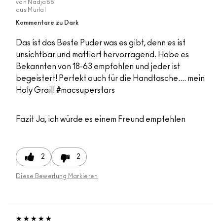
von
Nadja88
aus
Murtal
Kommentare zu Dark
Das ist das Beste Puder was es gibt, denn es ist
unsichtbar und mattiert hervorragend. Habe es
Bekannten von 18-63 empfohlen und jeder ist
begeistert! Perfekt auch für die Handtasche.... mein
Holy Grail! #macsuperstars
Fazit
Ja, ich würde es einem Freund empfehlen
2
2
Diese Bewertung Markieren