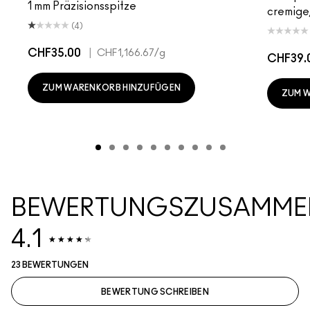
1 mm Präzisionsspitze
cremige,
(4)
CHF35.00
|
CHF1,166.67
/g
CHF39.
ZUM WARENKORB HINZUFÜGEN
ZUM 
BEWERTUNGSZUSAMME
4.1
23 BEWERTUNGEN
BEWERTUNG SCHREIBEN