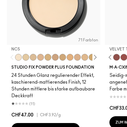
71 Farbton
NC5
VELVET
NC5
NC13
NC15
NC16
NC17
Acting Natural
NC18​
Folio
NC20​
Yash
NC25​
Cool Teddy
NC27​
Iconic Photo
NC35​
Bare M·A·Cximal
NC37​
Honeylove
NC38​
Kinda Sexy
NC41​
Café Moc
NC42
Velvet
NC4
Mul
STUDIO FIX POWDER PLUS FOUNDATION
M·A·CXI
24 Stunden Glanz regulierender Effekt,
Seidig-m
kaschierend-mattierendes Finish, 12
angeneh
Stunden mittlere bis starke aufbaubare
Farbe mi
Deckkraft
(11)
CHF33.
CHF47.00
|
CHF3.92
/g
ZUM 