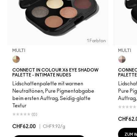
1 Farbton
MULTI
MULTI
Multi
Multi
CONNECT IN COLOUR X6 EYE SHADOW
CONNEC
PALETTE - INTIMATE NUDES
PALETTE
Lidschattenpalette mit warmen
Lidscha
Neutraltönen, Pure Pigmentabgabe
Pure Pi
beim ersten Auftrag, Seidig-glatte
Auftrag,
Textur
(0)
CHF62.
CHF62.00
|
CHF9.92
/g
ZUM 