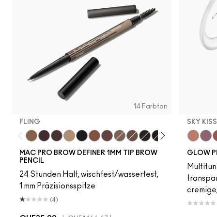
14 Farbton
FLING
SKY KIS
Fling
Genuine Aubergine
Hickory
Omega
Onyx
Penny
Strut
Brunette
Lingering
Spiked
Stud
Stylized
Taupe
Sky Kiss
Thunde
Suns
C
MAC PRO BROW DEFINER 1MM TIP BROW
GLOW P
PENCIL
Multifun
24 Stunden Halt, wischfest/wasserfest,
transpa
1 mm Präzisionsspitze
cremige,
(4)