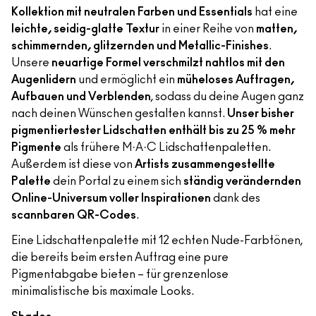
Kollektion mit neutralen Farben und Essentials
hat eine
leichte, seidig-glatte Textur
in einer Reihe von
matten,
schimmernden, glitzernden und Metallic-Finishes
.
Unsere
neuartige Formel verschmilzt nahtlos mit den
Augenlidern
und ermöglicht ein
müheloses Auftragen,
Aufbauen und Verblenden
, sodass du deine Augen ganz
nach deinen Wünschen gestalten kannst.
Unser bisher
pigmentiertester Lidschatten enthält bis zu 25 % mehr
Pigmente
als frühere M·A·C Lidschattenpaletten.
Außerdem ist diese von
Artists zusammengestellte
Palette
dein Portal zu einem sich
ständig verändernden
Online-Universum voller Inspirationen
dank des
scannbaren QR-Codes
.
Eine Lidschattenpalette mit 12 echten Nude-Farbtönen,
die bereits beim ersten Auftrag eine pure
Pigmentabgabe bieten – für grenzenlose
minimalistische bis maximale Looks.