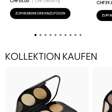
CHF35.00
|
CHF1,166.67
/g
CHF39.
ZUM WARENKORB HINZUFÜGEN
ZUM 
KOLLEKTION KAUFEN