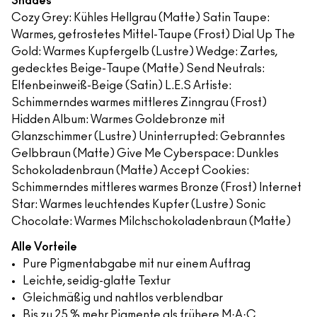
Shades
Cozy Grey​: Kühles Hellgrau (Matte) Satin Taupe​:
Warmes, gefrostetes Mittel-Taupe (Frost) Dial Up The
Gold: Warmes Kupfergelb (Lustre) Wedge: Zartes,
gedecktes Beige-Taupe (Matte) Send Neutrals:
Elfenbeinweiß-Beige (Satin) L.E.S Artiste​:
Schimmerndes warmes mittleres Zinngrau (Frost)
Hidden Album: Warmes Goldebronze mit
Glanzschimmer (Lustre) Uninterrupted: Gebranntes
Gelbbraun (Matte) Give Me Cyberspace: Dunkles
Schokoladenbraun (Matte) Accept Cookies:
Schimmerndes mittleres warmes Bronze (Frost) Internet
Star: Warmes leuchtendes Kupfer (Lustre) Sonic
Chocolate: Warmes Milchschokoladenbraun (Matte)
Alle Vorteile
Pure Pigmentabgabe mit nur einem Auftrag
Leichte, seidig-glatte Textur
Gleichmäßig und nahtlos verblendbar
Bis zu 25 % mehr Pigmente als frühere M·A·C