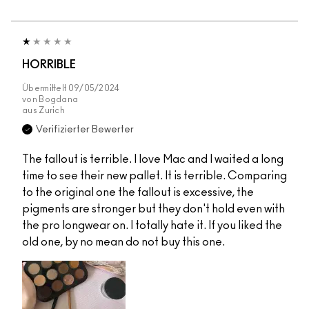
HORRIBLE
Übermittelt
09/05/2024
von
Bogdana
aus
Zurich
Verifizierter Bewerter
The fallout is terrible. I love Mac and I waited a long
time to see their new pallet. It is terrible. Comparing
to the original one the fallout is excessive, the
pigments are stronger but they don't hold even with
the pro longwear on. I totally hate it. If you liked the
old one, by no mean do not buy this one.