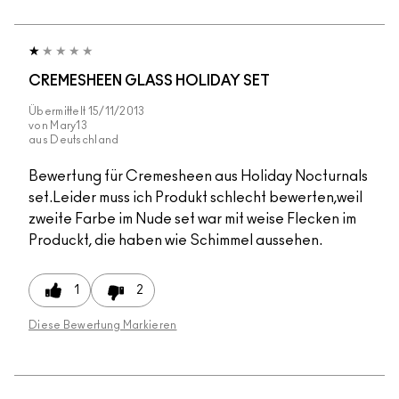
CREMESHEEN GLASS HOLIDAY SET
Übermittelt
15/11/2013
von
Mary13
aus
Deutschland
Bewertung für Cremesheen aus Holiday Nocturnals
set.Leider muss ich Produkt schlecht bewerten,weil
zweite Farbe im Nude set war mit weise Flecken im
Produckt, die haben wie Schimmel aussehen.
1
2
Diese Bewertung Markieren