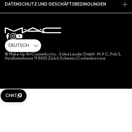
TIERVERSUCHE
DATENSCHUTZ UND GESCHÄFTSBEDINGUNGEN
MAKE-UP-SERVICE BUCHEN
VERSAND
BACK TO M·A·C
DATENSHUTZ
MEIN KONTO
NUTZUNGSBEDINGUNGEN
KONTAKTIERE DEN HERSTELLER
FÄLSCHUNGEN
CHATTE MIT UNS
AGB FÜR DIE GESCHENKKART
GESCHÄFTSBEDINGUNGEN TELEFONVERKAUF
© Make-Up Art Cosmetics Inc. - Estee Lauder GmbH - M·A·C, Puls 5,
Hardturmstrasse 11 8005 Zürich Schweiz |
Contactez-nous
WEBSITE-COOKIES VERWALTEN
CHAT