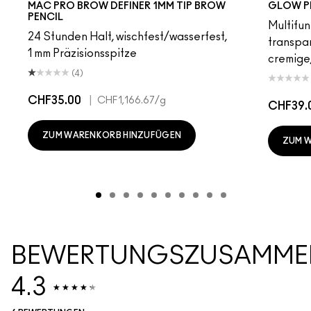
MAC PRO BROW DEFINER 1MM TIP BROW
GLOW P
PENCIL
Multifun
24 Stunden Halt, wischfest/wasserfest,
transpa
1 mm Präzisionsspitze
cremige,
(4)
CHF35.00
|
CHF1,166.67
/g
CHF39.
ZUM WARENKORB HINZUFÜGEN
ZUM 
BEWERTUNGSZUSAMME
4.3