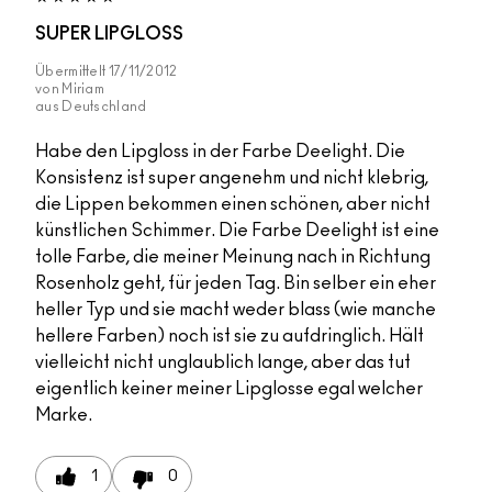
SUPER LIPGLOSS
Übermittelt
17/11/2012
von
Miriam
aus
Deutschland
Habe den Lipgloss in der Farbe Deelight. Die
Konsistenz ist super angenehm und nicht klebrig,
die Lippen bekommen einen schönen, aber nicht
künstlichen Schimmer. Die Farbe Deelight ist eine
tolle Farbe, die meiner Meinung nach in Richtung
Rosenholz geht, für jeden Tag. Bin selber ein eher
heller Typ und sie macht weder blass (wie manche
hellere Farben) noch ist sie zu aufdringlich. Hält
vielleicht nicht unglaublich lange, aber das tut
eigentlich keiner meiner Lipglosse egal welcher
Marke.
1
0