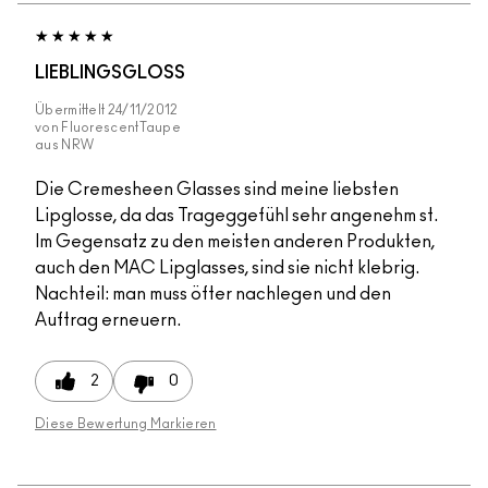
LIEBLINGSGLOSS
Übermittelt
24/11/2012
von
FluorescentTaupe
aus
NRW
Die Cremesheen Glasses sind meine liebsten
Lipglosse, da das Trageggefühl sehr angenehm st.
Im Gegensatz zu den meisten anderen Produkten,
auch den MAC Lipglasses, sind sie nicht klebrig.
Nachteil: man muss öfter nachlegen und den
Auftrag erneuern.
2
0
Diese Bewertung Markieren