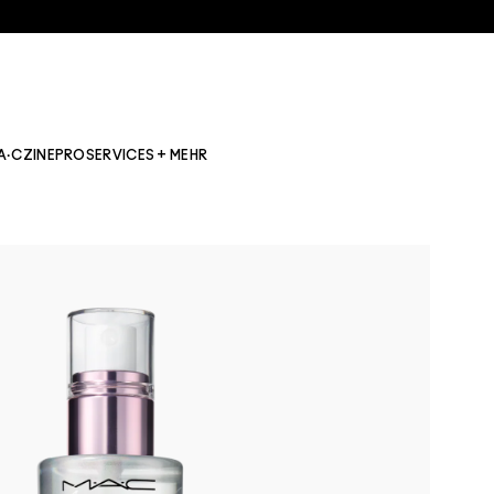
A·CZINE
PRO
SERVICES + MEHR