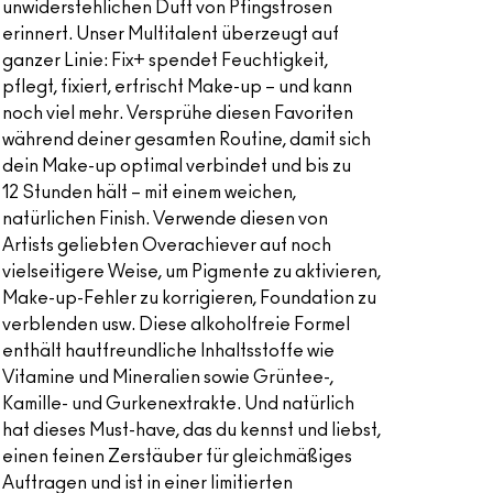
unwiderstehlichen Duft von Pfingstrosen
erinnert. Unser Multitalent überzeugt auf
ganzer Linie: Fix+ spendet Feuchtigkeit,
pflegt, fixiert, erfrischt Make-up – und kann
noch viel mehr. Versprühe diesen Favoriten
während deiner gesamten Routine, damit sich
dein Make-up optimal verbindet und bis zu
12 Stunden hält – mit einem weichen,
natürlichen Finish. Verwende diesen von
Artists geliebten Overachiever auf noch
vielseitigere Weise, um Pigmente zu aktivieren,
Make-up-Fehler zu korrigieren, Foundation zu
verblenden usw. Diese alkoholfreie Formel
enthält hautfreundliche Inhaltsstoffe wie
Vitamine und Mineralien sowie Grüntee-,
Kamille- und Gurkenextrakte. Und natürlich
hat dieses Must-have, das du kennst und liebst,
einen feinen Zerstäuber für gleichmäßiges
Auftragen und ist in einer limitierten