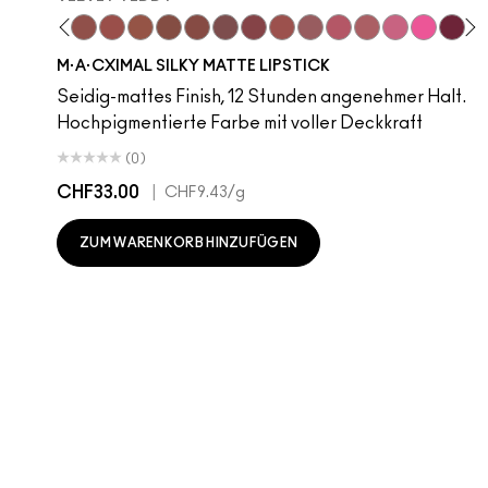
hoto
 M·A·Cximal
oneylove
Kinda Sexy
Café Mocha
Velvet Teddy
Mull It To The Max
Taupe
Warm Teddy
Whirl
Soar
Twig Twist
Sweet Deal
Mehr
Get The Hint?
You Wouldn't Get
Lipstick Sno
Candy Yu
Fleshpo
Capti
Peac
Di
H
M·A·CXIMAL SILKY MATTE LIPSTICK
Seidig-mattes Finish, 12 Stunden angenehmer Halt.
Hochpigmentierte Farbe mit voller Deckkraft
(0)
CHF33.00
|
CHF9.43
/g
ZUM WARENKORB HINZUFÜGEN