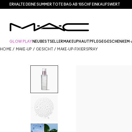
ERHALTE DEINE SUMMER TOTE BAG AB 105CHF EINKAUFSWERT​
GLOW PLAY
NEU
BESTSELLER
MAKEUP
HAUTPFLEGE
GESCHENKE
M·
HOME
/
MAKE-UP
/
GESICHT
/
MAKE-UP-FIXIERSPRAY