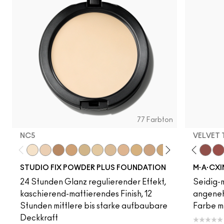
77 Farbton
NC5
VELVET
NC5
NW12
Acting Natural
C6
Dare Me
NC41.5
Unbothered
C30
Verve Swerve
NC13
Folio
NC15
Yash
NC16
Cool Teddy
NC17
Iconic Photo
NC18​
Bare M·A·Cximal
NC20​
Honeylove
NC25​
Kinda Sexy
NC27​
Café Moc
NC35​
Velvet
NC3
Mul
STUDIO FIX POWDER PLUS FOUNDATION
M·A·CXI
24 Stunden Glanz regulierender Effekt,
Seidig-m
kaschierend-mattierendes Finish, 12
angeneh
Stunden mittlere bis starke aufbaubare
Farbe mi
Deckkraft