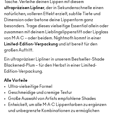
Tasche. Verleihe deinen Lippen mit diesem
ultrapräzisen Lipliner
, der in Sekundenschnelle einen
natürlichen, volleren Effekt erzielt, subtile Tiefe und
Dimension oder betone deine Lippenform ganz
besonders. Trage dieses vielseitige Essential allein oder
zusammen mit deinem Lieblingslippenstift oder Lipglass
von M·A·C – oder beidem. Nightmoth kommt in einer
Limited-Edition-Verpackung
und ist bereit für den
großen Auftritt.
Ein ultrapräziser Lipliner in unserem Bestseller-Shade
Blackened-Plum – für den Herbst in einer Limited-
Edition-Verpackung.
Alle Vorteile
Ultra-vielseitige Formel
Geschmeidige und cremige Textur
Große Auswahl von Artists empfohlene Shades
Entwickelt, um alle M·A·C Lippenfarben zu ergänzen
und unbegrenzte Kombinationen zu ermöglichen