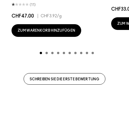
(11)
CHF33.
CHF47.00
|
CHF3.92
/g
ZUM 
ZUM WARENKORB HINZUFÜGEN
SCHREIBEN SIE DIE ERSTE BEWERTUNG