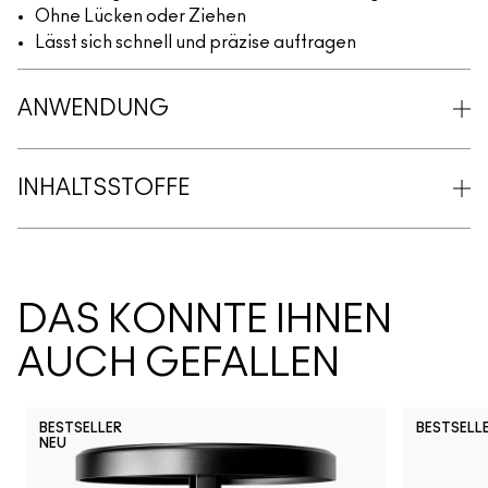
Ohne Lücken oder Ziehen
Lässt sich schnell und präzise auftragen
ANWENDUNG
INHALTSSTOFFE
DAS KÖNNTE IHNEN
AUCH GEFALLEN
BESTSELLER
BESTSELL
NEU
NC5
N10
NW63
N11
N18
N12
NC10
NW5
NW10
NC12
N4
NC13
N