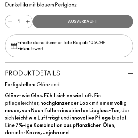
Dunkellila mit blauem Perlglanz
AUSVERKAUFT
Erhalte deine Summer Tote Bag ab 105CHF
Einkaufswert​
PRODUKTDETAILS
Fertigstellen:
Glänzend
Glänzt wie Glas. Fühlt sich an wie Luft.
Ein
pflegeleichter,
hochglänzender Look
mit einem
völlig
neuen, von Nachtfaltern inspirierten Lipgloss-Ton
, der
sich
leicht wie Luft trägt
und
innovative Pflege
bietet.
Eine
7%-ige Kombination aus pflanzlichen Ölen
,
darunter
Kokos, Jojoba und