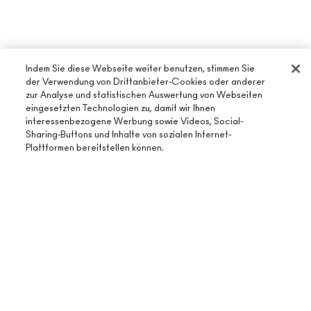
Indem Sie diese Webseite weiter benutzen, stimmen Sie
der Verwendung von Drittanbieter-Cookies oder anderer
zur Analyse und statistischen Auswertung von Webseiten
eingesetzten Technologien zu, damit wir Ihnen
interessenbezogene Werbung sowie Videos, Social-
ÜBER MAC
Sharing-Buttons und Inhalte von sozialen Internet-
Plattformen bereitstellen können.
UNSERE STORY
ONLINE-SHOPPING
UNSERE ARTISTS
MEIN KONTO
MAC VIVA GLAM
AUSVERKAUFT
BENÖTIGST DU HILFE?
REGISTRIERE DICH FÜR DEN NEWSLETTER
NACHHALTIGE SCHÖNHEIT
MEINE BESTELLUNG VERFOLGEN
ANGEBOTE
KARRIERE
DEIN MAC STORE
FAQ
GESCHENKKARTEN
MAC PRO-MITGLIEDSCHAFT
STORE FINDEN
RÜCKSENDUNG UND UMTAUSCH
SALDO PRÜFEN
TIERVERSUCHE
DATENSCHUTZ UND GESCHÄFTSBEDINGUNGEN
MAKE-UP-SERVICE BUCHEN
VERSAND
BACK TO M·A·C