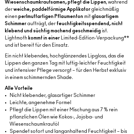
Wiesenschaumkrautsamen, pflegt die Lippen
, während
der
weiche, paddelförmige Applikator
gleichmäßig
einen
perlmuttartigen Pflaumenton
mit
glasartigem
Schimmer
aufträgt, der
feuchtigkeitsspendend, nicht
klebend und süchtig machend geschmeidig
ist.
Lightmoth
kommt in einer
Limited-Edition-Verpackung**
und ist bereit für den Einsatz.
Ein nicht klebendes, hochglänzendes Lipgloss, das die
Lippen den ganzen Tag mit luftig-leichter Feuchtigkeit
und intensiver Pflege versorgt – für den Herbst exklusiv
in einem schimmernden Shade.
Alle Vorteile
Nicht klebender, glasartiger Schimmer
Leichte, angenehme Formel
Pflegt die Lippen mit einer Mischung aus 7 % rein
pflanzlichen Ölen wie Kokos-, Jojoba- und
Wiesenschaumkrautöl
Spendet sofort und langanhaltend Feuchtigkeit – bis