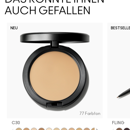
AUCH GEFALLEN
NEU
BESTSELL
D
77 Farbton
C30
FLING