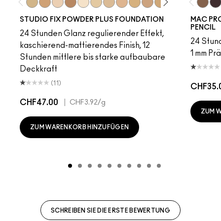
C30
NC41.5
NW12
C6
NC5
NC13
NC15
NC16
NC17
NC18​
NC20​
NC25​
NC27​
NC35​
Fling
NC3
Ge
STUDIO FIX POWDER PLUS FOUNDATION
MAC PRO
PENCIL
24 Stunden Glanz regulierender Effekt,
24 Stund
kaschierend-mattierendes Finish, 12
1 mm Prä
Stunden mittlere bis starke aufbaubare
Deckkraft
(11)
CHF35.
CHF47.00
|
CHF3.92
/g
ZUM 
ZUM WARENKORB HINZUFÜGEN
SCHREIBEN SIE DIE ERSTE BEWERTUNG