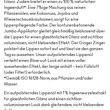
Glanz. Zudem bietet er einen zu 100 % natürlichen
Ingwerduft*. Eine 7%ige Mischung aus reinen
Pflanzenölen, wie Kokosnuss, Jojoba und
Wiesenschaumkrautsamen, sorgt für eine
lippenpflegende Farbe. Der konturenbetonende
Jumbo-Applikator gleitet gleichmäßig liebkosend über
die Lippen für einen glasähnlichem Glanz und sichtbar
voluminösen, nicht klebenden Effekt. Der Ginger Zinger
polstert die Lippen sofort auf und lässt sie den ganzen
Tag so aussehen. Unser aufpolsterndes Lippenöl
verleiht einen Blow-out-Look mit einem voller
aussehenden Effekt, der lange anhält – kein Füllstoff
(oder Filter!) erforderlich.
*Gemäß ISO 16128-Norm, aus Pflanzen und/oder
Wasser.
Ein aufpolsterndes Lippenöl mit 1 % Ingwerwurzelextrakt
für glasähnlichen Glanz und einen sichtbar
voluminöseren Look dank gleitendem, nicht klebendem