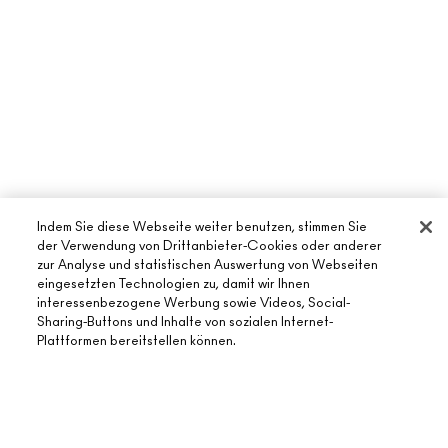
Indem Sie diese Webseite weiter benutzen, stimmen Sie
der Verwendung von Drittanbieter-Cookies oder anderer
zur Analyse und statistischen Auswertung von Webseiten
ÜBER MAC
eingesetzten Technologien zu, damit wir Ihnen
interessenbezogene Werbung sowie Videos, Social-
UNSERE STORY
Sharing-Buttons und Inhalte von sozialen Internet-
ONLINE-SHOPPING
Plattformen bereitstellen können.
UNSERE ARTISTS
MEIN KONTO
MAC VIVA GLAM
BENÖTIGST DU HILFE?
REGISTRIERE DICH FÜR DEN NEWSLETTER
NACHHALTIGE SCHÖNHEIT
ZUM WARENKORB HINZUFÜGEN
MEINE BESTELLUNG VERFOLGEN
ANGEBOTE
KARRIERE