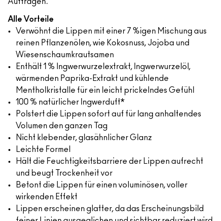
Auftragen.
Alle Vorteile
Verwöhnt die Lippen mit einer 7 %igen Mischung aus
reinen Pflanzenölen, wie Kokosnuss, Jojoba und
Wiesenschaumkrautsamen
Enthält 1 % Ingwerwurzelextrakt, Ingwerwurzelöl,
wärmenden Paprika-Extrakt und kühlende
Mentholkristalle für ein leicht prickelndes Gefühl
100 % natürlicher Ingwerduft*
Polstert die Lippen sofort auf für lang anhaltendes
Volumen den ganzen Tag
Nicht klebender, glasähnlicher Glanz
Leichte Formel
Hält die Feuchtigkeitsbarriere der Lippen aufrecht
und beugt Trockenheit vor
Betont die Lippen für einen voluminösen, voller
wirkenden Effekt
Lippen erscheinen glatter, da das Erscheinungsbild
feiner Linien ausgeglichen und sichtbar reduziert wird