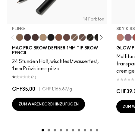
14 Farbton
FLING
SKY KIS
Fling
Genuine Aubergine
Hickory
Omega
Onyx
Penny
Strut
Brunette
Lingering
Spiked
Stud
Stylized
Taupe
Sky Kiss
Thunde
Suns
C
MAC PRO BROW DEFINER 1MM TIP BROW
GLOW P
PENCIL
Multifun
24 Stunden Halt, wischfest/wasserfest,
transpa
1 mm Präzisionsspitze
cremige,
(4)
CHF35.00
|
CHF1,166.67
/g
CHF39.
ZUM WARENKORB HINZUFÜGEN
ZUM 