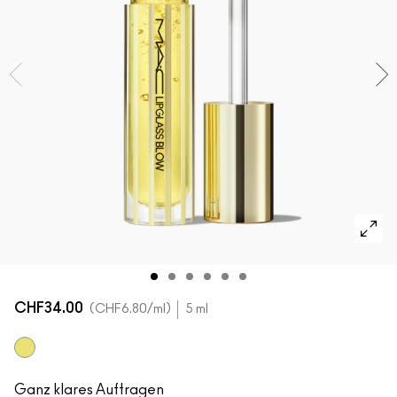
ALLE GESICHTSPRODUKTE SHOPPEN
Mini-M·A·C
ALLE PINSEL KAUFEN
ALLE AUGENPRODUKTE SHOPPEN
CHF34.00
CHF6.80
/ml
5 ml
Ginger Zinger
Ganz klares Auftragen