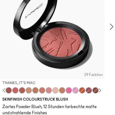
M
i
29 Farbton
THANKS, IT'S MAC
dy
 Velvet
ba
LaLaLavender
Thanks, It's MAC
Pinch Me
No Filter
Sunbasque
Gingerly
Peachtwist
Desert Rose
Babygirl
Coppertone
Candy Yum Yum
Snob
CB96
Sinner
Raizin The 
Film Noir
Blus
R
SKINFINISH COLOURSTRUCK BLUSH
Zartes Powder Blush, 12 Stunden farbechte matte
und strahlende Finishes