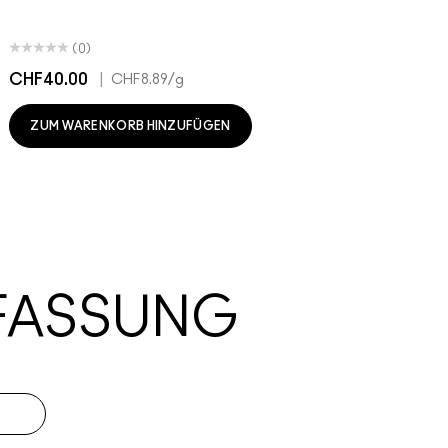
(0)
CHF40.00
|
C
CHF8.89
/g
ZUM WARENKORB HINZUFÜGEN
FASSUNG