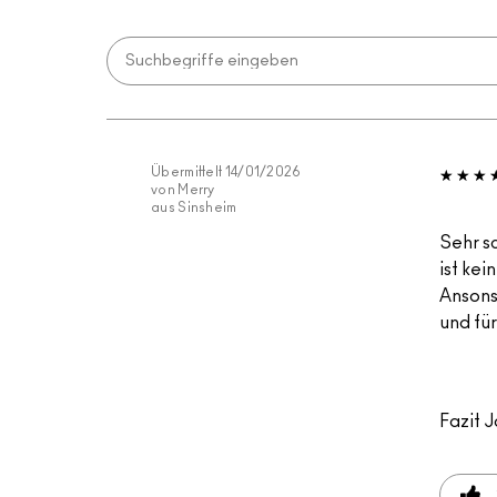
Übermittelt
14/01/2026
von
Merry
aus
Sinsheim
Sehr s
ist kei
Ansons
und für
Fazit
J