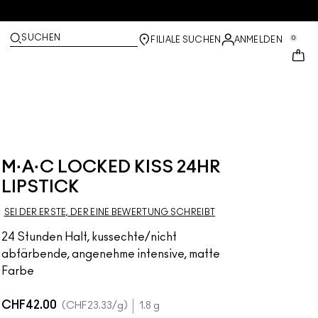
SUCHEN
0
FILIALE SUCHEN
ANMELDEN
M·A·C LOCKED KISS 24HR
LIPSTICK
SEI DER ERSTE, DER EINE BEWERTUNG SCHREIBT
24 Stunden Halt, kussechte/nicht
abfärbende, angenehme intensive, matte
Farbe
CHF42.00
CHF23.33
/g
1.8 g