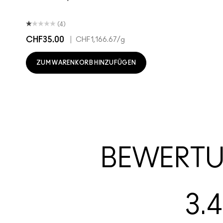
(4)
CHF35.00
|
CHF1,166.67
/g
ZUM WARENKORB HINZUFÜGEN
BEWERT
3.4