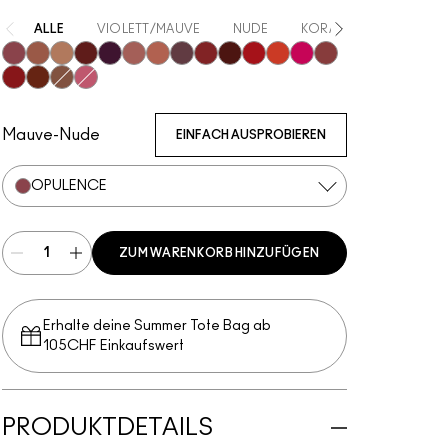
ALLE
VIOLETT/MAUVE
NUDE
KORALLE
ORANGE
Opulence
Meticulous
Teaser
Vicious
REIN
Mischief
Mull It Over & Over
Vixen
Ruby True
Poncy
Gutsy
RENEGADE
TABOO
Coy
Extra Chili
Sophistry
Posh
Connoisseur
Mauve-Nude
EINFACH AUSPROBIEREN
OPULENCE
ZUM WARENKORB HINZUFÜGEN
Erhalte deine Summer Tote Bag ab
105CHF Einkaufswert​
PRODUKTDETAILS