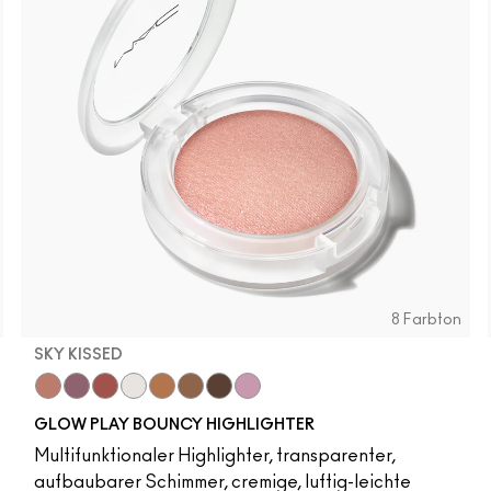
8 Farbton
SKY KISSED
r
Sky Kissed
Sunset Drizzle
Cloud Candy
Wind Chill
Cloudburst
Sepia Skies
GlowZone
Stratus
Pony
Cheeky Chili
Loudspeaker
Honeylove
Peachykeen
Velvet Ted
Antique
Mel
GLOW PLAY BOUNCY HIGHLIGHTER
Multifunktionaler Highlighter, transparenter,
aufbaubarer Schimmer, cremige, luftig-leichte