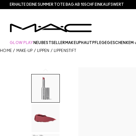
ERHALTE DEINE SUMMER TOTE BAG AB 105CHF EINKAUFSWERT​
GLOW PLAY
NEU
BESTSELLER
MAKEUP
HAUTPFLEGE
GESCHENKE
M·
HOME
/
MAKE-UP
/
LIPPEN
/
LIPPENSTIFT