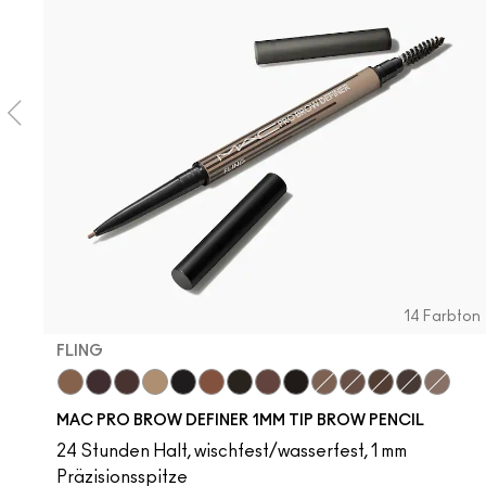
14 Farbton
FLING
Fling
Genuine Aubergine
Hickory
Omega
Onyx
Penny
Spiked
Strut
Stud
Brunette
Lingering
Stylized
Taupe
Thunde
MAC PRO BROW DEFINER 1MM TIP BROW PENCIL
24 Stunden Halt, wischfest/wasserfest, 1 mm
Präzisionsspitze