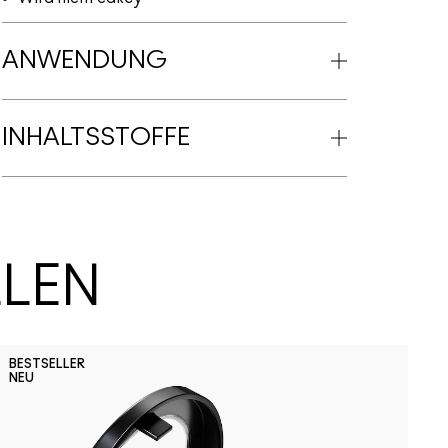
ANWENDUNG
INHALTSSTOFFE
LLEN
F
BESTSELLER
NEU
F
D