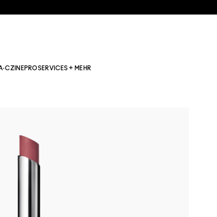
A·CZINE
PRO
SERVICES + MEHR