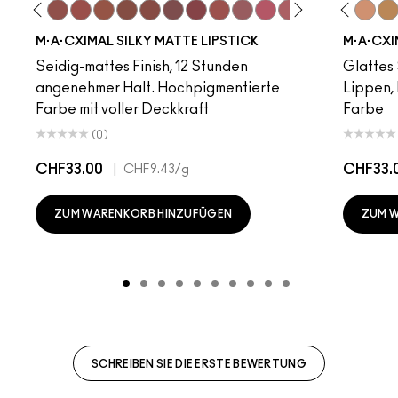
to
·A·Cximal
eylove
Kinda Sexy
Café Mocha
Velvet Teddy
Mull It To The Max
Taupe
Warm Teddy
Whirl
Soar
Twig Twist
Sweet Deal
Mehr
Get The Hint?
Fleshpot
You Wouldn't Get I
Peachstock
Lipstick Snob
HodgePodge
Candy Yum
Stein
Captiv
Creme
Div
Cal
M·A·CXIMAL SILKY MATTE LIPSTICK
M·A·CXI
Seidig-mattes Finish, 12 Stunden
Glattes 
angenehmer Halt. Hochpigmentierte
Lippen,
Farbe mit voller Deckkraft
Farbe
(0)
CHF33.00
|
CHF33.
CHF9.43
/g
ZUM WARENKORB HINZUFÜGEN
ZUM 
SCHREIBEN SIE DIE ERSTE BEWERTUNG