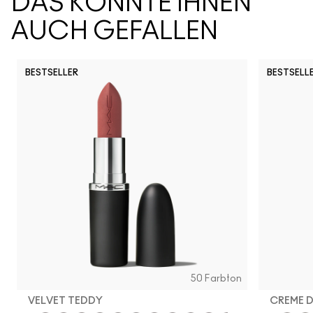
DAS KÖNNTE IHNEN
AUCH GEFALLEN
BESTSELLER
BESTSELL
Vex
Shroom
Nylon
O
50 Farbton
VELVET TEDDY
CREME 