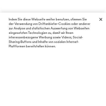
Indem Sie diese Webseite weiter benutzen, stimmen Sie
der Verwendung von Drittanbieter-Cookies oder anderer
zur Analyse und statistischen Auswertung von Webseiten
eingesetzten Technologien zu, damit wir Ihnen
interessenbezogene Werbung sowie Videos, Social-
ÜBER MAC
Sharing-Buttons und Inhalte von sozialen Internet-
Plattformen bereitstellen können.
UNSERE STORY
ONLINE-SHOPPING
UNSERE ARTISTS
MEIN KONTO
MAC VIVA GLAM
AUSVERKAUFT
BENÖTIGST DU HILFE?
REGISTRIERE DICH FÜR DEN NEWSLETTER
NACHHALTIGE SCHÖNHEIT
MEINE BESTELLUNG VERFOLGEN
ANGEBOTE
KARRIERE
DEIN MAC STORE
FAQ
GESCHENKKARTEN
MAC PRO-MITGLIEDSCHAFT
STORE FINDEN
RÜCKSENDUNG UND UMTAUSCH
SALDO PRÜFEN
TIERVERSUCHE
DATENSCHUTZ UND GESCHÄFTSBEDINGUNGEN
MAKE-UP-SERVICE BUCHEN
VERSAND
BACK TO M·A·C
DATENSHUTZ
MEIN KONTO