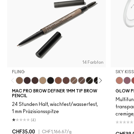
14 Farbton
FLING
SKY KIS
Fling
Genuine Aubergine
Hickory
Omega
Onyx
Penny
Strut
Brunette
Lingering
Spiked
Stud
Stylized
Taupe
Sky Kiss
Thunde
Suns
C
MAC PRO BROW DEFINER 1MM TIP BROW
GLOW P
PENCIL
Multifun
24 Stunden Halt, wischfest/wasserfest,
transpa
1 mm Präzisionsspitze
cremige,
(4)
CHF35.00
|
CHF1,166.67
/g