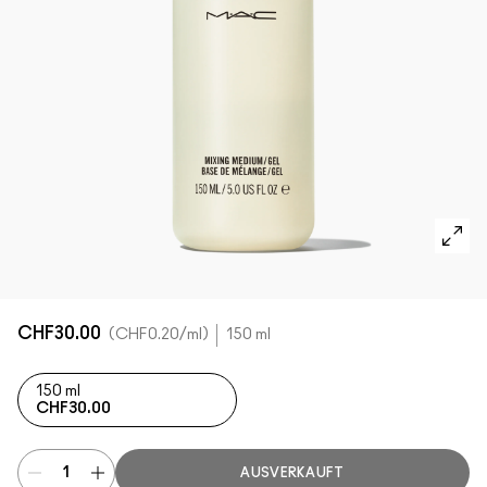
ALLE GESICHTSPRODUKTE SHOPPEN
Mini-M·A·C
ALLE PINSEL KAUFEN
ALLE AUGENPRODUKTE SHOPPEN
CHF30.00
CHF0.20
/ml
150 ml
150 ml
CHF30.00
AUSVERKAUFT