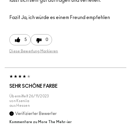
lässt sich sehr gut auftragen und verteilen.
Fazit
Ja, ich würde es einem Freund empfehlen
5
0
Diese Bewertung Markieren
SEHR SCHÖNE FARBE
Übermittelt
26/11/2023
von
Kseniia
aus
Hessen
Verifizierter Bewerter
Kommentare zu More The Mehr-ier