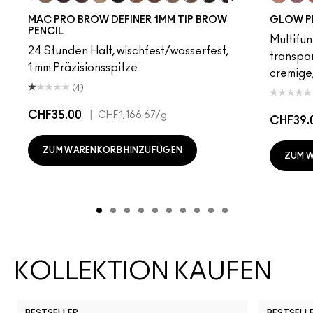
Fling
Genuine Aubergine
Hickory
Omega
Onyx
Penny
Strut
Brunette
Lingering
Spiked
Stud
Stylized
Taupe
Sky Kiss
Thunde
Suns
C
MAC PRO BROW DEFINER 1MM TIP BROW
GLOW P
PENCIL
Multifun
24 Stunden Halt, wischfest/wasserfest,
transpa
1 mm Präzisionsspitze
cremige,
(4)
CHF35.00
|
CHF1,166.67
/g
CHF39.
ZUM WARENKORB HINZUFÜGEN
ZUM 
KOLLEKTION KAUFEN
BESTSELLER
BESTSELL