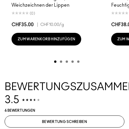
Weichzeichnen der Lippen
Feuchtig
(0)
CHF35.00
|
CHF38.
CHF10.00
/g
ZUM WARENKORB HINZUFÜGEN
ZUM 
BEWERTUNGSZUSAMME
3.5
6 BEWERTUNGEN
BEWERTUNG SCHREIBEN