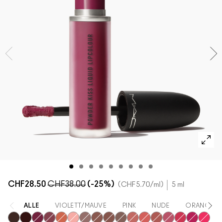
ALLE GESICHTSPRODUKTE SHOPPEN
Mini-M·A·C
ALLE PINSEL KAUFEN
ALLE AUGENPRODUKTE SHOPPEN
CHF28.50
CHF38.00
(-25%)
CHF5.70
/ml
5 ml
ALLE
VIOLETT/MAUVE
PINK
NUDE
ORANGE