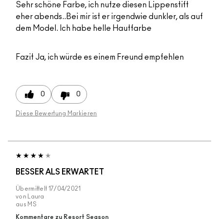
Sehr schöne Farbe, ich nutze diesen Lippenstift
eher abends..Bei mir ist er irgendwie dunkler, als auf
dem Model. Ich habe helle Hautfarbe
Fazit
Ja, ich würde es einem Freund empfehlen
0
0
Diese Bewertung Markieren
BESSER ALS ERWARTET
Übermittelt
17/04/2021
von
Laura
aus
MS
Kommentare zu Resort Season