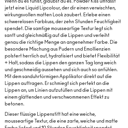
Wenn du es fühlst, glaubst du es. Powder Kiss umfasst
jetzt eine Liquid Lipcolour, der dir einen verwischten,
wirkungsvollen matten Look zaubert. Erlebe einen
schwerelosen Farbkuss, der zehn Stunden Feuchtigkeit
spendet. Die samtige mousseartige Textur legt sich
sanft und gleichmäßig auf die Lippen und verleiht
genau die richtige Menge an angenehmer Farbe. Die
besondere Mischung aus Pudern und Emollienzien
polstert herrlich auf, hydratisiert und bietet Flexibilität
+ Halt, sodass die Lippen den ganzen Tag lang weich
und geschmeidig aussehen und sich auch so anfühlen.
Mit dem sanduhrförmigen Applikator direkt auf die
Lippen auftragen. Er schmiegt sich perfekt an die
Lippen an, um Linien aufzufüllen und die Lippen mit
einem glättenden und verschwommenen Effekt zu
betonen.
Dieser flüssige Lippenstift hat eine weiche,
mousseartige Textur, die eine zarte, weiche und matte