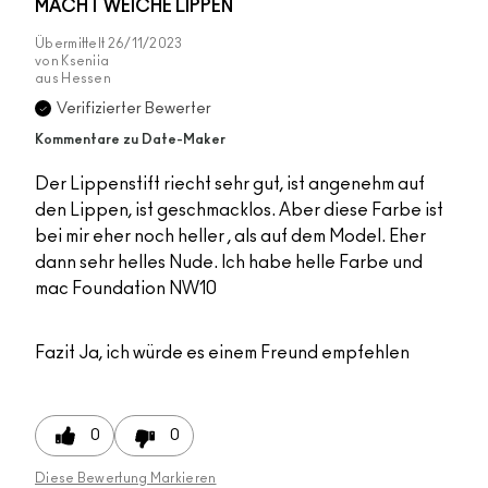
MACHT WEICHE LIPPEN
Übermittelt
26/11/2023
von
Kseniia
aus
Hessen
Verifizierter Bewerter
Kommentare zu Date-Maker
Der Lippenstift riecht sehr gut, ist angenehm auf
den Lippen, ist geschmacklos. Aber diese Farbe ist
bei mir eher noch heller , als auf dem Model. Eher
dann sehr helles Nude. Ich habe helle Farbe und
mac Foundation NW10
Fazit
Ja, ich würde es einem Freund empfehlen
0
0
Diese Bewertung Markieren