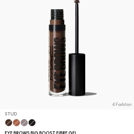
4 Farbton
STUD
Stud
Strut
Thunder
Onyx
EYE BROWS BIG BOOST FIBRE GEL