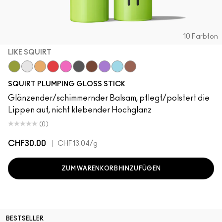
10 Farbton
LIKE SQUIRT
Like Squirt
Clear
Hazard
Heat Sensor
Amped
Jet
Lower Cut
Violet Beta
Nova
Simulation
SQUIRT PLUMPING GLOSS STICK
Glänzender/schimmernder Balsam, pflegt/polstert die
Lippen auf, nicht klebender Hochglanz
(0)
CHF30.00
|
CHF13.04
/g
ZUM WARENKORB HINZUFÜGEN
BESTSELLER