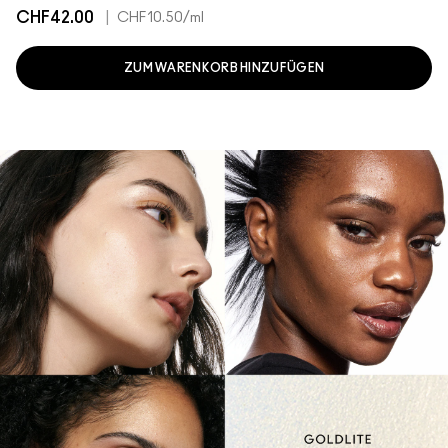
CHF42.00
|
CHF10.50
/ml
ZUM WARENKORB HINZUFÜGEN