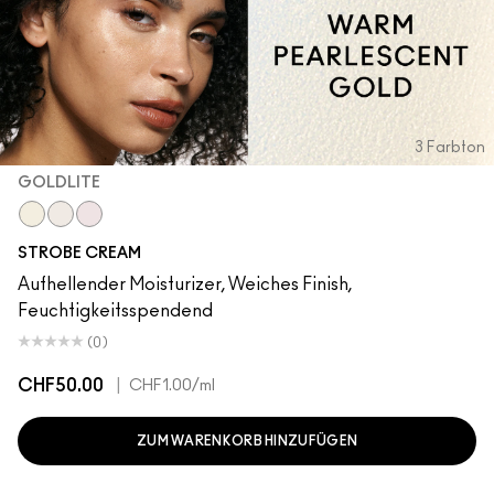
3 Farbton
GOLDLITE
Goldlite
Bronzelite
Uvlite
STROBE CREAM
Aufhellender Moisturizer, Weiches Finish,
Feuchtigkeitsspendend
(0)
CHF50.00
|
CHF1.00
/ml
ZUM WARENKORB HINZUFÜGEN