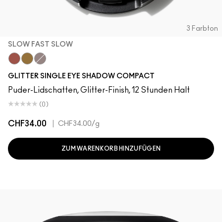
3 Farbton
SLOW FAST SLOW
Slow Fast Slow
I Like 2 Watch
She Sparkles
GLITTER SINGLE EYE SHADOW COMPACT
Puder-Lidschatten, Glitter-Finish, 12 Stunden Halt
(0)
CHF34.00
|
CHF34.00
/g
ZUM WARENKORB HINZUFÜGEN