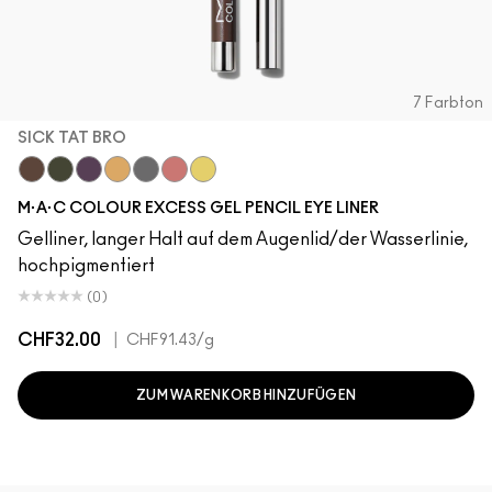
7 Farbton
SICK TAT BRO
Sick Tat Bro
Serial Monogamist
Graphic Content
Neutral Tan
Isn't It Iron-ic?
Strawberry Milk
B-a-n-a-n-a-s
M·A·C COLOUR EXCESS GEL PENCIL EYE LINER
Gelliner, langer Halt auf dem Augenlid/der Wasserlinie,
hochpigmentiert
(0)
CHF32.00
|
CHF91.43
/g
ZUM WARENKORB HINZUFÜGEN