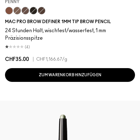
PENNY
Penny
Brunette
Lingering
Spiked
Stylized
MAC PRO BROW DEFINER 1MM TIP BROW PENCIL
24 Stunden Halt, wischfest/wasserfest, 1 mm
Präzisionsspitze
(4)
CHF35.00
|
CHF1,166.67
/g
ZUM WARENKORB HINZUFÜGEN