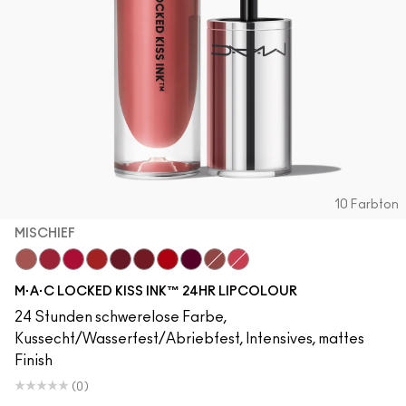
10 Farbton
MISCHIEF
Mischief
Most Curious
Gossip
Doyenne
Carnivore
Poncy
Gutsy
Fruitful
Bodacious
Gracious
M·A·C LOCKED KISS INK™ 24HR LIPCOLOUR
24 Stunden schwerelose Farbe,
Kussecht/Wasserfest/Abriebfest, Intensives, mattes
Finish
(0)