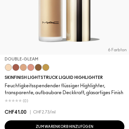
6 Farbton
DOUBLE-GLEAM
Double-Gleam
Cherry Chrome
Bubbled Over
Space Slippers
Bronze Glaze
Extra Ordinary
SKINFINISH LIGHTSTRUCK LIQUID HIGHLIGHTER
Feuchtigkeitsspendender flüssiger Highlighter,
transparente, aufbaubare Deckkraft, glasartiges Finish
(0)
CHF41.00
|
CHF2.73
/ml
ZUM WARENKORB HINZUFÜGEN