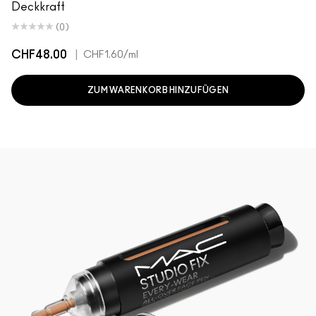
Deckkraft
(0)
CHF48.00
|
CHF1.60
/ml
ZUM WARENKORB HINZUFÜGEN