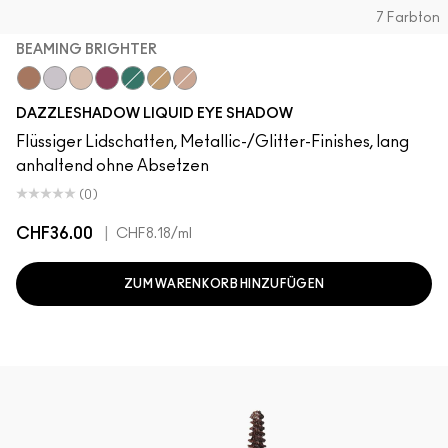
7 Farbton
BEAMING BRIGHTER
Beaming Brighter
Crumbled Diamonds
Not Scared To Sparkle
Fuschia Future
Telepathic Teal
Flash or Dash
Everything Is Sunshine
DAZZLESHADOW LIQUID EYE SHADOW
Flüssiger Lidschatten, Metallic-/Glitter-Finishes, lang
anhaltend ohne Absetzen
(0)
CHF36.00
|
CHF8.18
/ml
ZUM WARENKORB HINZUFÜGEN