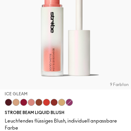
9 Farbton
ICE GLEAM
Plummy Bare
Starlite
Good Vibes
Ice Gleam
Lavalite
Apricot Jelly
Unsweetened
Lightning
Magic Aura
STROBE BEAM LIQUID BLUSH
Leuchtendes flüssiges Blush, individuell anpassbare
Farbe