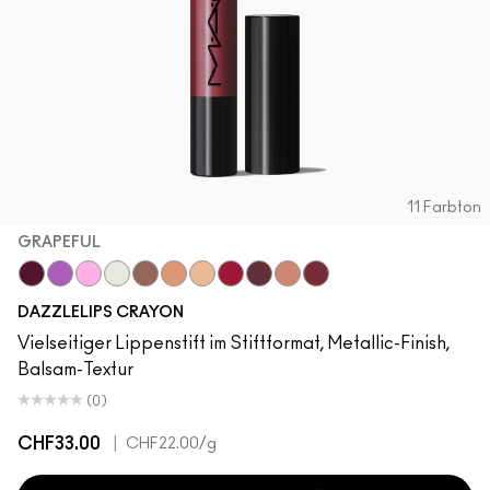
11 Farbton
GRAPEFUL
Grapeful
Lunar Violet
Spaced Out
Crown Jewel
Gem Stone
Chandelier
Moon Rocket
Red Halo
Cosmic Plum
Lightning Bug
Mauve Matter
DAZZLELIPS CRAYON
Vielseitiger Lippenstift im Stiftformat, Metallic-Finish,
Balsam-Textur
(0)
CHF33.00
|
CHF22.00
/g