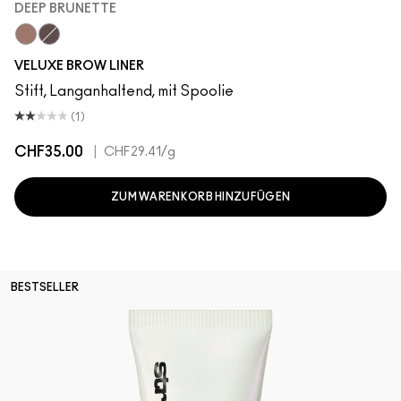
DEEP BRUNETTE
Deep Brunette
Velvetstone
VELUXE BROW LINER
Stift, Langanhaltend, mit Spoolie
(1)
CHF35.00
|
CHF29.41
/g
ZUM WARENKORB HINZUFÜGEN
BESTSELLER