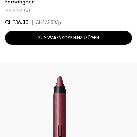
Farbabgabe
(0)
CHF36.00
|
CHF22.50
/g
ZUM WARENKORB HINZUFÜGEN