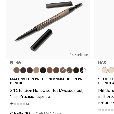
14 Farbton
FLING
NC5​
Fling
Genuine Aubergine
Hickory
Omega
Onyx
Penny
Strut
Brunette
Lingering
Spiked
Stud
Stylized
Taupe
Thunde
NC5​
NW
MAC PRO BROW DEFINER 1MM TIP BROW
STUDIO 
PENCIL
CONCEA
24 Stunden Halt, wischfest/wasserfest,
Mit Ser
1 mm Präzisionsspitze
mittlere
natürlic
(4)
CHF35.00
|
CHF1,166.67
/g