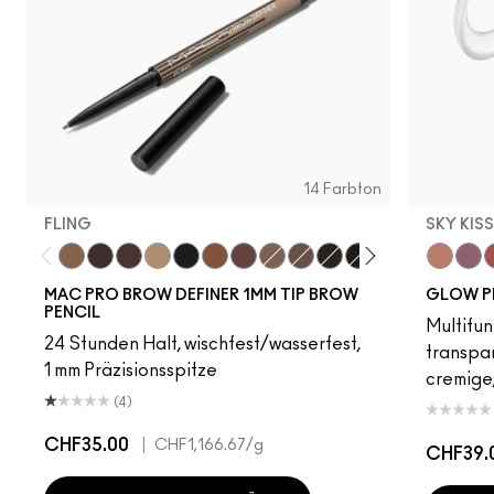
14 Farbton
FLING
SKY KIS
Fling
Genuine Aubergine
Hickory
Omega
Onyx
Penny
Strut
Brunette
Lingering
Spiked
Stud
Stylized
Taupe
Sky Kiss
Thunde
Suns
C
MAC PRO BROW DEFINER 1MM TIP BROW
GLOW P
PENCIL
Multifun
24 Stunden Halt, wischfest/wasserfest,
transpa
1 mm Präzisionsspitze
cremige,
(4)
CHF35.00
|
CHF1,166.67
/g
CHF39.