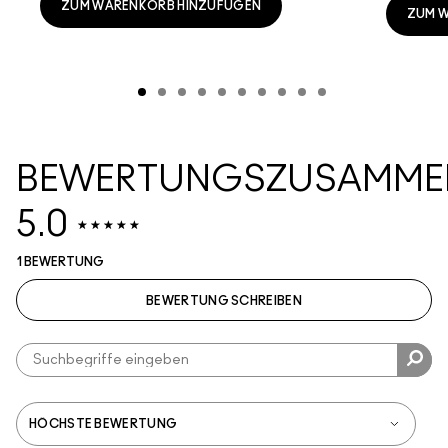
ZUM WARENKORB HINZUFÜGEN
ZUM 
BEWERTUNGSZUSAMME
5.0
1 BEWERTUNG
BEWERTUNG SCHREIBEN