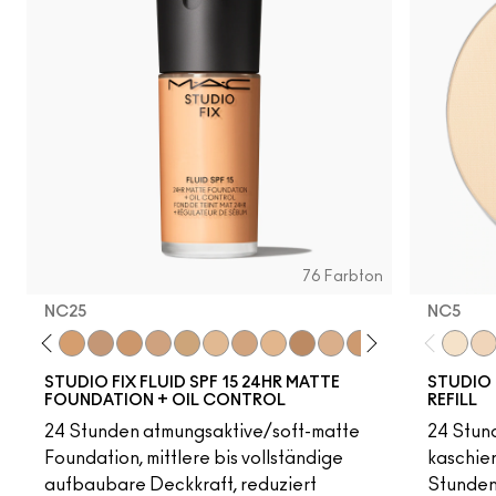
0
C65
N18
NW55
NC60
NW58
NC37
NW18
NW40
NC30
NW68
NC47
NC35
NC14.5
NW30
NC27
NC55
NW2
N
76 Farbton
NC25
NC5​
18
C4
C40
NC25
NW20
NW22
NC27
NC30
N5
N6
C3.5
NW25
N6.5
NC35
NC37
NC38
NC40
NC5​
NC4
NC1
STUDIO FIX FLUID SPF 15 24HR MATTE
STUDIO 
FOUNDATION + OIL CONTROL
REFILL
24 Stunden atmungsaktive/soft-matte
24 Stund
Foundation, mittlere bis vollständige
kaschier
aufbaubare Deckkraft, reduziert
Stunden 