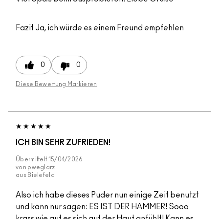
Fazit
Ja, ich würde es einem Freund empfehlen
0
0
Diese Bewertung Markieren
ICH BIN SEHR ZUFRIEDEN!
Übermittelt
15/04/2026
von
pweglarz
aus
Bielefeld
Also ich habe dieses Puder nun einige Zeit benutzt
und kann nur sagen: ES IST DER HAMMER! Sooo
krass wie gut es sich auf der Haut anfühlt! Kann es