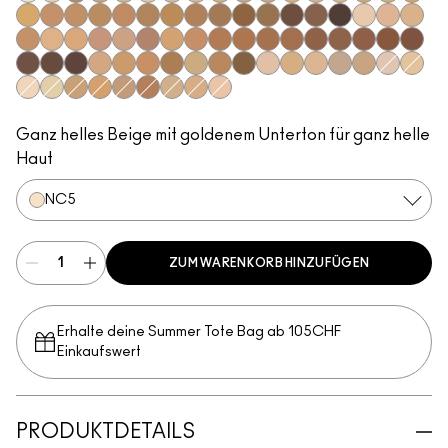
NC5
NW12
C6
NC41.5
C30
NC13
NC15
NC16
NC17
NC18​
NC20​
NC25​
NC27​
NC35​
NC37​
NC38​
NC41​
NC42
NC43.5​
NC44​
NC44.5​
NC45​
NC45.5​
NC46​
NC47​
NC50​
NC55​
NC58​
NC60​
NC63​
NC65​
NW5​
NW10​
NW13​
NW15​
NW20​
NW22​
NW25​
NW30​
NW33​
NW35​
NW40​
NW43​
NW44​
NW46​
NW47​
NW48​
NW50​
NW53​
NW55​
NW57​
NW58​
NW60​
NW65​
C4.5​
C5​
C5.5​
C8​
C40​
C45​
C55​
N4​
N4.75​
N5​
N6​
N6.5​
N3
C3
NC10
NC12
NC30​
NC40​
NW18​
NW45​
C3.5​
C4​
N4.5​
Ganz helles Beige mit goldenem Unterton für ganz helle
Haut
NC5
ZUM WARENKORB HINZUFÜGEN
Erhalte deine Summer Tote Bag ab 105CHF
Einkaufswert​
PRODUKTDETAILS