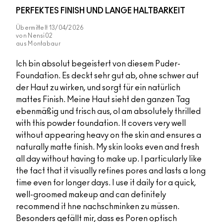
PERFEKTES FINISH UND LANGE HALTBARKEIT
Übermittelt
13/04/2026
von
Nensi02
aus
Montabaur
Ich bin absolut begeistert von diesem Puder-
Foundation. Es deckt sehr gut ab, ohne schwer auf
der Haut zu wirken, und sorgt für ein natürlich
mattes Finish. Meine Haut sieht den ganzen Tag
ebenmäßig und frisch aus, oI am absolutely thrilled
with this powder foundation. It covers very well
without appearing heavy on the skin and ensures a
naturally matte finish. My skin looks even and fresh
all day without having to make up. I particularly like
the fact that it visually refines pores and lasts a long
time even for longer days. I use it daily for a quick,
well-groomed makeup and can definitely
recommend it hne nachschminken zu müssen.
Besonders gefällt mir, dass es Poren optisch