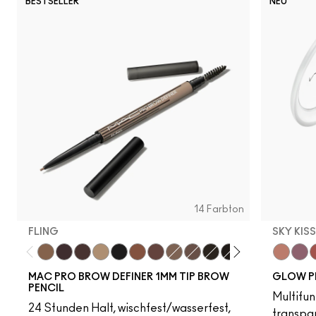
BESTSELLER
NEU
14 Farbton
FLING
SKY KIS
Fling
Genuine Aubergine
Hickory
Omega
Onyx
Penny
Strut
Brunette
Lingering
Spiked
Stud
Stylized
Taupe
Sky Kiss
Thunde
Suns
C
MAC PRO BROW DEFINER 1MM TIP BROW
GLOW P
PENCIL
Multifun
24 Stunden Halt, wischfest/wasserfest,
transpa