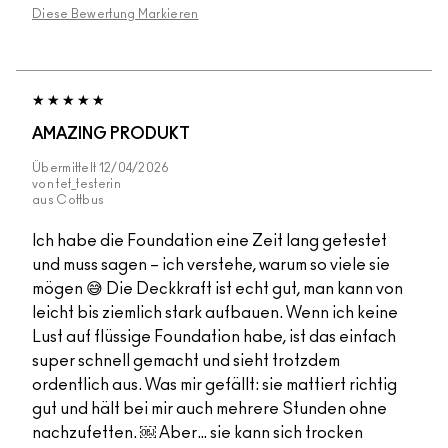
Diese Bewertung Markieren
AMAZING PRODUKT
Übermittelt
12/04/2026
von
tet_testerin
aus
Cottbus
Ich habe die Foundation eine Zeit lang getestet
und muss sagen – ich verstehe, warum so viele sie
mögen 😅 Die Deckkraft ist echt gut, man kann von
leicht bis ziemlich stark aufbauen. Wenn ich keine
Lust auf flüssige Foundation habe, ist das einfach
super schnell gemacht und sieht trotzdem
ordentlich aus. Was mir gefällt: sie mattiert richtig
gut und hält bei mir auch mehrere Stunden ohne
nachzufetten. ￼ Aber… sie kann sich trocken