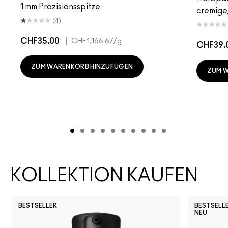
1 mm Präzisionsspitze
cremige,
(4)
CHF35.00
|
CHF1,166.67
/g
CHF39.
ZUM WARENKORB HINZUFÜGEN
ZUM 
KOLLEKTION KAUFEN
BESTSELLER
BESTSELL
NEU