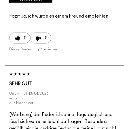
Fazit
Ja, ich würde es einem Freund empfehlen
0
0
Diese Bewertung Markieren
SEHR GUT
Übermittelt
13/04/2026
von
ainvo
aus
Hannover
[Werbung] der Puder ist sehr alltagstauglich und
lässt sich extreme leicht auftragen. Besonders
gefällt mir die pudrige Textur, die meine Haut nicht