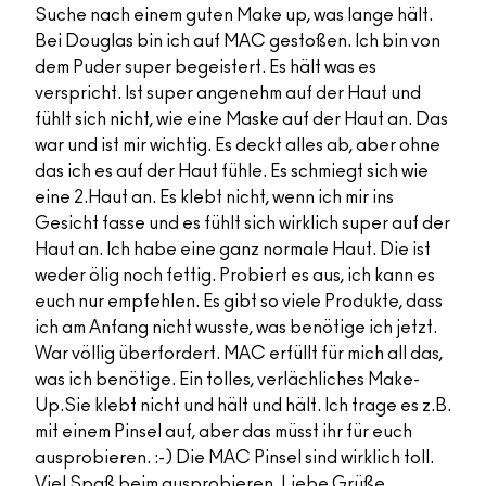
Suche nach einem guten Make up, was lange hält.
Bei Douglas bin ich auf MAC gestoßen. Ich bin von
dem Puder super begeistert. Es hält was es
verspricht. Ist super angenehm auf der Haut und
fühlt sich nicht, wie eine Maske auf der Haut an. Das
war und ist mir wichtig. Es deckt alles ab, aber ohne
das ich es auf der Haut fühle. Es schmiegt sich wie
eine 2.Haut an. Es klebt nicht, wenn ich mir ins
Gesicht fasse und es fühlt sich wirklich super auf der
Haut an. Ich habe eine ganz normale Haut. Die ist
weder ölig noch fettig. Probiert es aus, ich kann es
euch nur empfehlen. Es gibt so viele Produkte, dass
ich am Anfang nicht wusste, was benötige ich jetzt.
War völlig überfordert. MAC erfüllt für mich all das,
was ich benötige. Ein tolles, verlächliches Make-
Up.Sie klebt nicht und hält und hält. Ich trage es z.B.
mit einem Pinsel auf, aber das müsst ihr für euch
ausprobieren. :-) Die MAC Pinsel sind wirklich toll.
Viel Spaß beim ausprobieren. Liebe Grüße