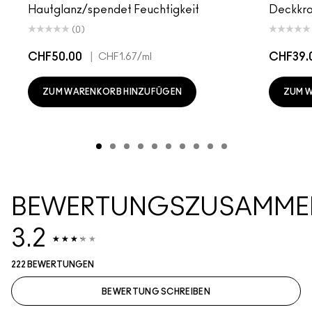
Hautglanz/spendet Feuchtigkeit
Deckkra
(0)
CHF50.00
|
CHF39.
CHF1.67
/ml
ZUM WARENKORB HINZUFÜGEN
ZUM 
BEWERTUNGSZUSAMME
3.2
222 BEWERTUNGEN
BEWERTUNG SCHREIBEN