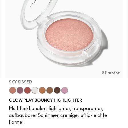
8 Farbton
SKY KISSED
r
Sky Kissed
Sunset Drizzle
Cloud Candy
Wind Chill
Cloudburst
Sepia Skies
GlowZone
Stratus
GLOW PLAY BOUNCY HIGHLIGHTER
Multifunktionaler Highlighter, transparenter,
aufbaubarer Schimmer, cremige, luftig-leichte
Formel