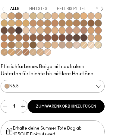
ALLE
HELLSTES
HELL BIS MITTEL
MITTEL BIS DUNKEL
NC5
NC41.5
C6
NW12
C30
NC13
NC15
NC16
NC17
NC18​
NC20​
NC25​
NC27​
NC35​
NC37​
NC38​
NC41​
NC42
NC43.5​
NC44​
NC44.5​
NC45​
NC45.5​
NC46​
NC47​
NC50​
NC55​
NC58​
NC60​
NC63​
NC65​
NW5​
NW10​
NW13​
NW15​
NW20​
NW22​
NW25​
NW30​
NW33​
NW35​
NW40​
NW43​
NW44​
NW46​
NW47​
NW48​
NW50​
NW53​
NW55​
NW57​
NW58​
NW60​
NW65​
C4.5​
C5​
C5.5​
C8​
C40​
C45​
C55​
N4​
N4.75​
N5​
N6​
N6.5​
N3
C3
NC10
NC12
NC30​
NC40​
NW18​
NW45​
C3.5​
C4​
N4.5​
Pfirsichfarbenes Beige mit neutralem
Unterton für leichte bis mittlere Hauttöne
N6.5​
ZUM WARENKORB HINZUFÜGEN
Erhalte deine Summer Tote Bag ab
105CHF Einkaufswert​