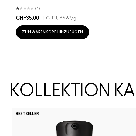
(4)
CHF35.00
|
CHF1,166.67
/g
ZUM WARENKORB HINZUFÜGEN
KOLLEKTION K
BESTSELLER