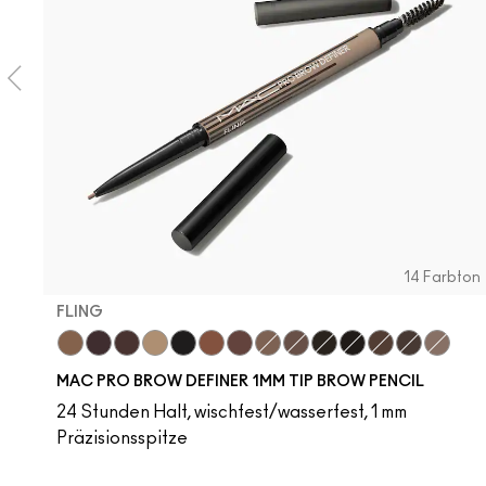
14 Farbton
FLING
Fling
Genuine Aubergine
Hickory
Omega
Onyx
Penny
Strut
Brunette
Lingering
Spiked
Stud
Stylized
Taupe
Thunde
MAC PRO BROW DEFINER 1MM TIP BROW PENCIL
24 Stunden Halt, wischfest/wasserfest, 1 mm
Präzisionsspitze