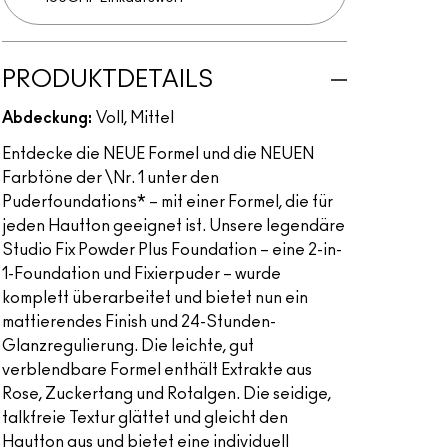
PRODUKTDETAILS
Abdeckung:
Voll, Mittel
Entdecke die NEUE Formel und die NEUEN
Farbtöne der \Nr. 1 unter den
Puderfoundations* – mit einer Formel, die für
jeden Hautton geeignet ist. Unsere legendäre
Studio Fix Powder Plus Foundation – eine 2-in-
1-Foundation und Fixierpuder – wurde
komplett überarbeitet und bietet nun ein
mattierendes Finish und 24-Stunden-
Glanzregulierung. Die leichte, gut
verblendbare Formel enthält Extrakte aus
Rose, Zuckertang und Rotalgen. Die seidige,
talkfreie Textur glättet und gleicht den
Hautton aus und bietet eine individuell