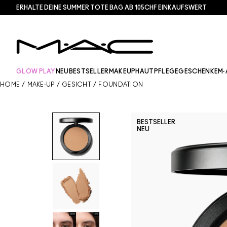
ERHALTE DEINE SUMMER TOTE BAG AB 105CHF EINKAUFSWERT​
GLOW PLAY
NEU
BESTSELLER
MAKEUP
HAUTPFLEGE
GESCHENKE
M·
HOME
/
MAKE-UP
/
GESICHT
/
FOUNDATION
BESTSELLER
NEU