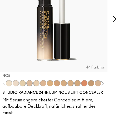
g
44 Farbton
NC5​
NC5​
NW5​
NC11​
NW10​
NC11.5​
NC14.5​
NC15​
NW15​
NC17​
NC17.5​
NC20​
NW18​
NC25​
N18​
NW20​
NC27
N
STUDIO RADIANCE 24HR LUMINOUS LIFT CONCEALER
Mit Serum angereicherter Concealer, mittlere,
aufbaubare Deckkraft, natürliches, strahlendes
Finish