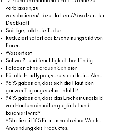
12 Stunden anhaltende Farbe/ohne zu
verblassen, zu
verschmieren/abzublättern/Absetzen der
Deckkraft
Seidige, talkfreie Textur
Reduziert sofort das Erscheinungsbild von
Poren
Wasserfest
Schweiß- und feuchtigkeitsbeständig
Fotogen ohne grauen Schleier
Für alle Hauttypen, verursacht keine Akne
96 % gaben an, dass sich die Haut den
ganzen Tag angenehm anfühlt*
94 % gaben an, dass das Erscheinungsbild
von Hautunreinheiten geglättet und
kaschiert wird*
*Studie mit 165 Frauen nach einer Woche
Anwendung des Produktes.