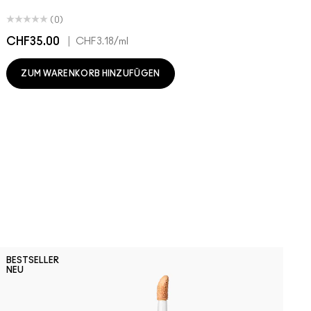
(0)
CHF35.00
|
C
CHF3.18
/ml
ZUM WARENKORB HINZUFÜGEN
N
BESTSELLER
B
NEU
S