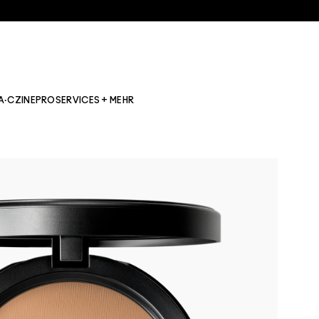
A·CZINE
PRO
SERVICES + MEHR