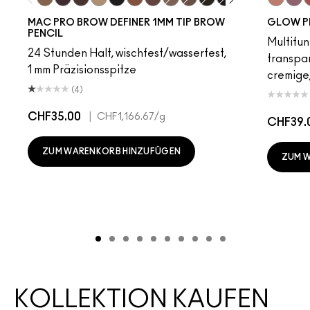
Fling
Genuine Aubergine
Hickory
Omega
Onyx
Penny
Strut
Brunette
Lingering
Spiked
Stud
Stylized
Taupe
Sky Kiss
Thunde
Suns
C
MAC PRO BROW DEFINER 1MM TIP BROW
GLOW P
PENCIL
Multifun
24 Stunden Halt, wischfest/wasserfest,
transpa
1 mm Präzisionsspitze
cremige,
(4)
CHF35.00
|
CHF1,166.67
/g
CHF39.
ZUM WARENKORB HINZUFÜGEN
ZUM 
KOLLEKTION KAUFEN