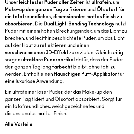
Unser
leichtester Puder aller Zeiten
ist
ultrafein
, um
Make-up den ganzen Tag zu fixieren
und
Öl sofort für
ein fotofreundliches, dimensionales mattes Finish zu
absorbieren
. Die
Dual Light-Bending Technology
nutzt
Puder mit einem hohen Brechungsindex, um das Licht zu
brechen, und lecithinbeschichtete Puder, um das Licht
auf der Haut zu reflektieren und einen
verschwommenen 3D-Effekt
zu erzielen. Gleichzeitig
sorgen
ultraklare Puderpartikel
dafür, dass der Puder
den ganzen Tag lang
farbecht
bleibt, ohne fahl zu
werden. Enthält einen
flauschigen Puff-Applikator
für
eine luxuriöse Anwendung.
Ein ultrafeiner loser Puder, der das Make-up den
ganzen Tag fixiert und Öl sofort absorbiert. Sorgt für
ein fotofreundliches, weichgezeichnetes und
dimensionales mattes Finish.
Alle Vorteile