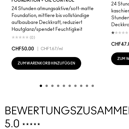
FOUNDATION + OIL CONTROL
24 Stund
24 Stunden atmungsaktive/soft-matte
kaschier
Foundation, mittlere bis vollständige
Stunden 
aufbaubare Deckkraft, reduziert
Deckkra
Hautglanz/spendet Feuchtigkeit
(0)
CHF47.
CHF50.00
|
CHF1.67
/ml
ZUM 
ZUM WARENKORB HINZUFÜGEN
BEWERTUNGSZUSAMME
5.0