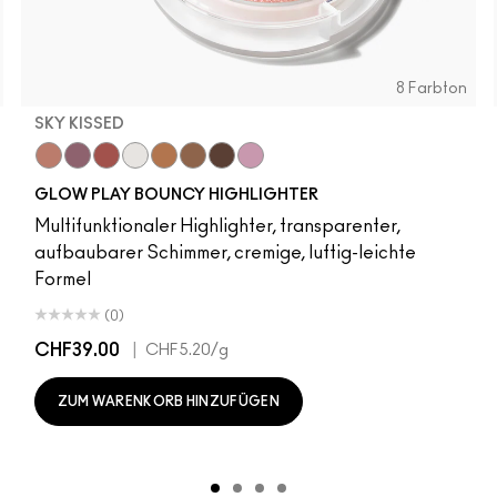
8 Farbton
SKY KISSED
r
Sky Kissed
Sunset Drizzle
Cloud Candy
Wind Chill
Cloudburst
Sepia Skies
GlowZone
Stratus
GLOW PLAY BOUNCY HIGHLIGHTER
Multifunktionaler Highlighter, transparenter,
aufbaubarer Schimmer, cremige, luftig-leichte
Formel
(0)
CHF39.00
|
CHF5.20
/g
ZUM WARENKORB HINZUFÜGEN