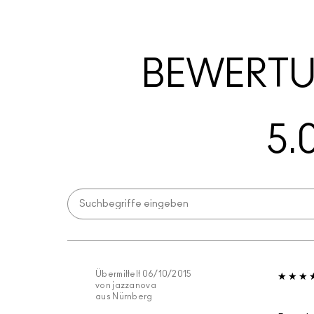
BEWERT
5.
Übermittelt
06/10/2015
von
jazzanova
aus
Nürnberg