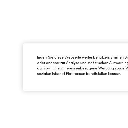
Indem Sie diese Webseite weiter benutzen, stimmen S
oder anderer zur Analyse und statistischen Auswertu
damit wir Ihnen interessenbezogene Werbung sowie Vi
sozialen Internet-Plattformen bereitstellen können.
ÜBER MAC
ONLINE-SHOPPING
UNSERE STORY
MEIN KONTO
UNSERE ARTISTS
REGISTRIERE DICH 