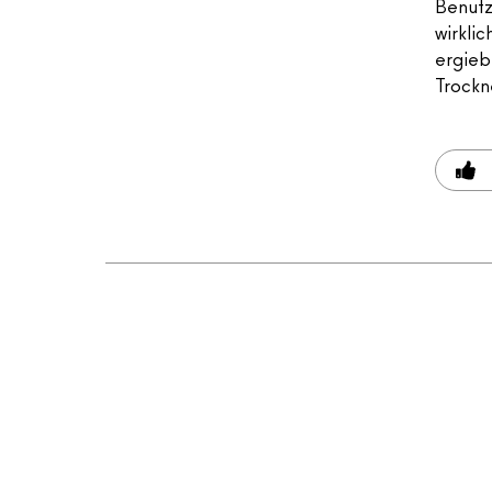
Benutz
wirklic
ergieb
Trockne