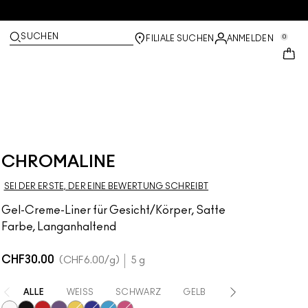
SUCHEN
0
FILIALE SUCHEN
ANMELDEN
CHROMALINE
SEI DER ERSTE, DER EINE BEWERTUNG SCHREIBT
Gel-Creme-Liner für Gesicht/Körper, Satte
Farbe, Langanhaltend
CHF30.00
CHF6.00
/g
5 g
ALLE
WEISS
SCHWARZ
GELB
ROT
VIOLETT