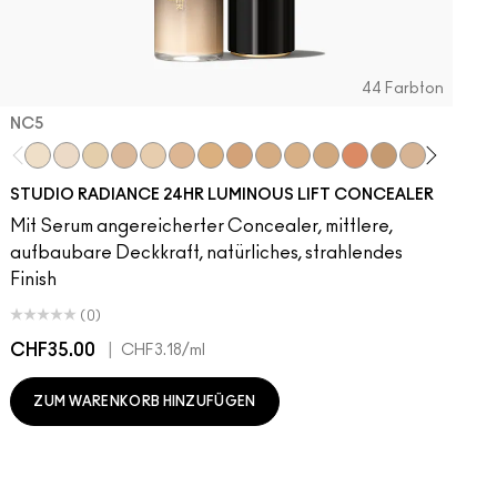
44 Farbton
NC5​
NC5​
NW5​
NC11​
NW10​
NC11.5​
NC14.5​
NC15​
NW15​
NC17​
NC17.5​
NC20​
NW18​
NC25​
N18​
NW20​
NC27
N
STUDIO RADIANCE 24HR LUMINOUS LIFT CONCEALER
Mit Serum angereicherter Concealer, mittlere,
aufbaubare Deckkraft, natürliches, strahlendes
Finish
(0)
CHF35.00
|
C
CHF3.18
/ml
ZUM WARENKORB HINZUFÜGEN