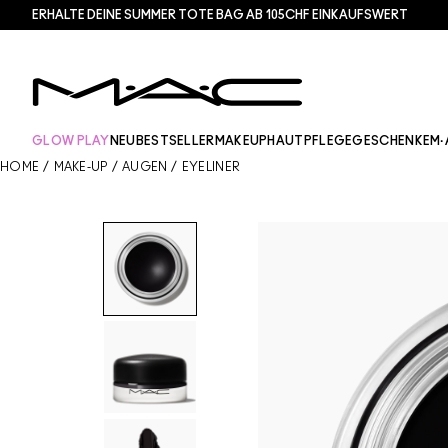
ERHALTE DEINE SUMMER TOTE BAG AB 105CHF EINKAUFSWERT​
GLOW PLAY
NEU
BESTSELLER
MAKEUP
HAUTPFLEGE
GESCHENKE
M·
HOME
/
MAKE-UP
/
AUGEN
/
EYELINER