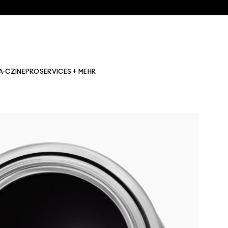
A·CZINE
PRO
SERVICES + MEHR