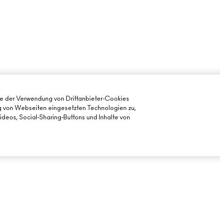
ie der Verwendung von Drittanbieter-Cookies
ng von Webseiten eingesetzten Technologien zu,
deos, Social-Sharing-Buttons und Inhalte von
BENÖTIGST DU HILFE?
DEIN MAC STORE
MEINE BESTELLUNG VERFOLGEN
STORE FINDEN
FÜR DEN
FAQ
MAKE-UP-SERVI