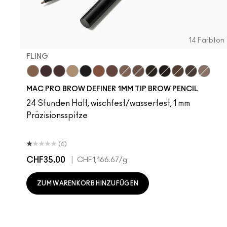
14 Farbton
FLING
Fling
Genuine Aubergine
Hickory
Omega
Onyx
Penny
Strut
Brunette
Lingering
Spiked
Stud
Stylized
Taupe
Thunde
MAC PRO BROW DEFINER 1MM TIP BROW PENCIL
24 Stunden Halt, wischfest/wasserfest, 1 mm
Präzisionsspitze
(4)
CHF35.00
|
CHF1,166.67
/g
ZUM WARENKORB HINZUFÜGEN