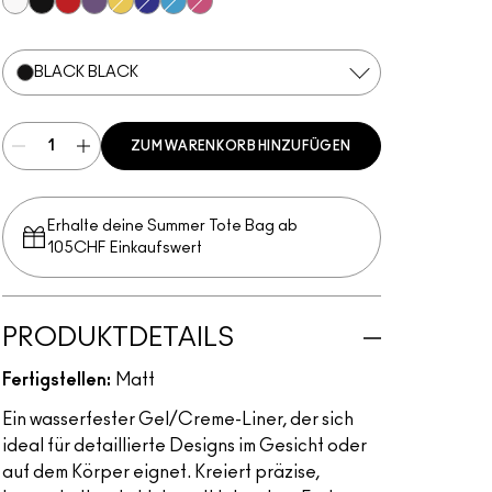
Pure White
Black Black
Basic Red
Rich Purple
Primary Yellow
Marine Ultra
Hi-Def Cyan
Magenta
BLACK BLACK
ZUM WARENKORB HINZUFÜGEN
Erhalte deine Summer Tote Bag ab
105CHF Einkaufswert​
PRODUKTDETAILS
Fertigstellen:
Matt
Ein wasserfester Gel/Creme-Liner, der sich
ideal für detaillierte Designs im Gesicht oder
auf dem Körper eignet. Kreiert präzise,