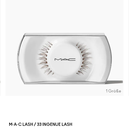
1 Größe
M·A·C LASH / 33 INGENUE LASH