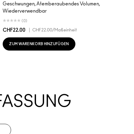
Geschwungen, Atemberaubendes Volumen,
Wiederverwendbar
(0)
CHF22.00
|
C
CHF22.00
/Maßeinheit
ZUM WARENKORB HINZUFÜGEN
FASSUNG