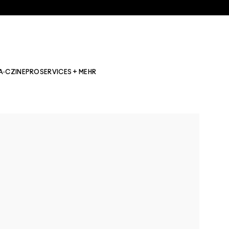
A·CZINE
PRO
SERVICES + MEHR