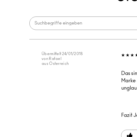
Übermittelt
24/01/2018
von
Rafael
aus
Österreich
Das si
Marke 
unglaub
Fazit
J