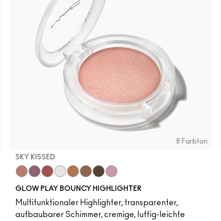
8 Farbton
SKY KISSED
r
Sky Kissed
Sunset Drizzle
Cloud Candy
Wind Chill
Cloudburst
Sepia Skies
GlowZone
Stratus
GLOW PLAY BOUNCY HIGHLIGHTER
Multifunktionaler Highlighter, transparenter,
aufbaubarer Schimmer, cremige, luftig-leichte