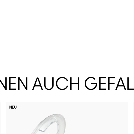
HNEN AUCH GEFA
NEU
No Photo
Lady 
Bu