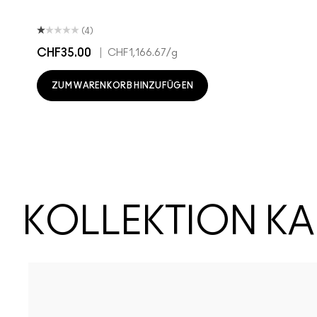
(4)
CHF35.00
|
CHF1,166.67
/g
ZUM WARENKORB HINZUFÜGEN
KOLLEKTION K