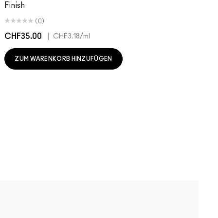
Finish
(0)
CHF35.00
|
C
CHF3.18
/ml
ZUM WARENKORB HINZUFÜGEN