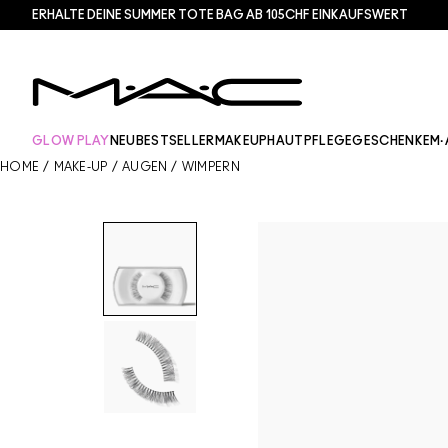
ERHALTE DEINE SUMMER TOTE BAG AB 105CHF EINKAUFSWERT​
GLOW PLAY
NEU
BESTSELLER
MAKEUP
HAUTPFLEGE
GESCHENKE
M·
HOME
/
MAKE-UP
/
AUGEN
/
WIMPERN