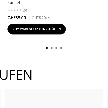
Formel
(0)
CHF39.00
|
CHF5.20
/g
ZUM WARENKORB HINZUFÜGEN
AUFEN