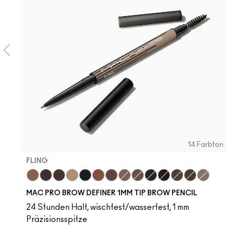
14 Farbton
FLING
Fling
Genuine Aubergine
Hickory
Omega
Onyx
Penny
Strut
Brunette
Lingering
Spiked
Stud
Stylized
Taupe
Thunde
MAC PRO BROW DEFINER 1MM TIP BROW PENCIL
24 Stunden Halt, wischfest/wasserfest, 1 mm
Präzisionsspitze