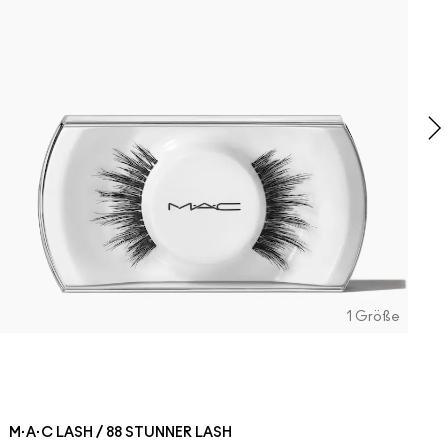
M
G
W
1 Größe
M·A·C LASH / 88 STUNNER LASH