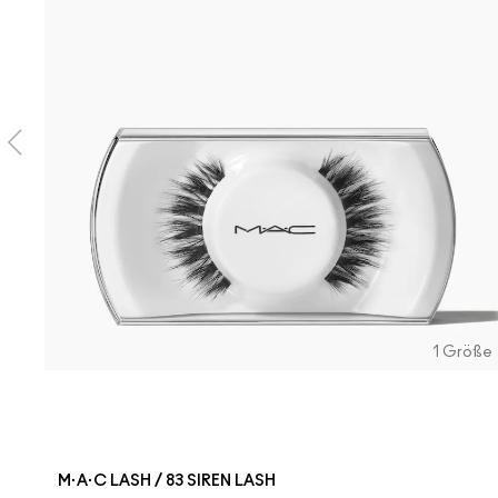
1 Größe
M·A·C LASH / 83 SIREN LASH