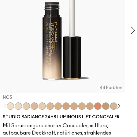
T
L
g
44 Farbton
NC5​
NC5​
NW5​
NC11​
NW10​
NC11.5​
NC14.5​
NC15​
NW15​
NC17​
NC17.5​
NC20​
NW18​
NC25​
N18​
NW20​
NC27
N
STUDIO RADIANCE 24HR LUMINOUS LIFT CONCEALER
Mit Serum angereicherter Concealer, mittlere,
aufbaubare Deckkraft, natürliches, strahlendes