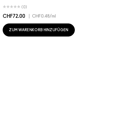
(0)
CHF72.00
|
C
CHF0.48
/ml
ZUM WARENKORB HINZUFÜGEN