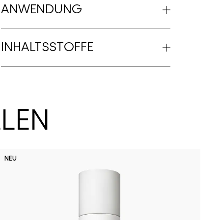
ANWENDUNG
INHALTSSTOFFE
LLEN
NEU
H
C
F