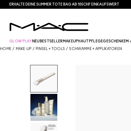
ERHALTE DEINE SUMMER TOTE BAG AB 105CHF EINKAUFSWERT​
GLOW PLAY
NEU
BESTSELLER
MAKEUP
HAUTPFLEGE
GESCHENKE
M·
HOME
/
MAKE-UP
/
PINSEL + TOOLS
/
SCHWÄMME + APPLIKATOREN