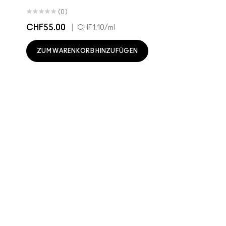
(0)
CHF55.00
|
CHF1.10
/ml
ZUM WARENKORB HINZUFÜGEN