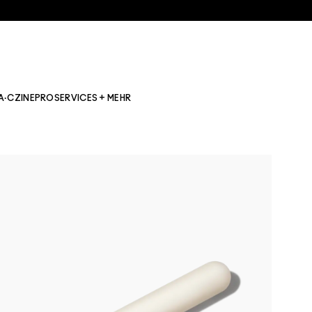
A·CZINE
PRO
SERVICES + MEHR