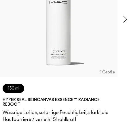
H
I
1 Größe
150 ml
HYPER REAL SKINCANVAS ESSENCE™ RADIANCE
REBOOT
Wässrige Lotion, sofortige Feuchtigkeit, stärkt die
Hautbarriere / verleiht Strahlkraft