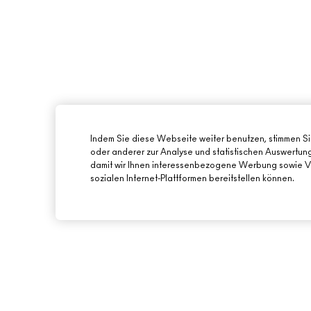
Indem Sie diese Webseite weiter benutzen, stimmen S
oder anderer zur Analyse und statistischen Auswertu
damit wir Ihnen interessenbezogene Werbung sowie Vi
sozialen Internet-Plattformen bereitstellen können.
ÜBER MAC
ONLINE-SHOPPING
UNSERE STORY
MEIN KONTO
UNSERE ARTISTS
REGISTRIERE DICH 