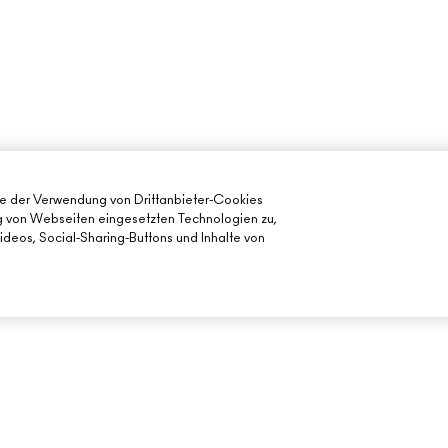
ie der Verwendung von Drittanbieter-Cookies
ng von Webseiten eingesetzten Technologien zu,
deos, Social-Sharing-Buttons und Inhalte von
BENÖTIGST DU HILFE?
DEIN MAC STORE
MEINE BESTELLUNG VERFOLGEN
STORE FINDEN
FÜR DEN
FAQ
MAKE-UP-SERVI