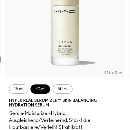
3 Größen
15 ml
30 ml
50 ml
HYPER REAL SERUMIZER™ SKIN BALANCING
HYDRATION SERUM
Serum-Moisturizer-Hybrid,
Ausgleichend/Verfeinernd, Stärkt die
Hautbarriere/Verleiht Strahlkraft