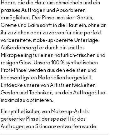
Haare, die die Haut umschmeicheln und ein
präzises Auftragen und Absorbieren
ermöglichen. Der Pinsel massiert Serum,
Creme und Balm sanft in die Haut ein, ohne an
ihr zu ziehen oder zu zerren für eine perfekt
vorbereitete, make-up-bereite Unterlage.
Außerdem sorgt er durch ein sanftes
Mikropeeling für einen natürlich-frischen und
rosigen Glow. Unsere 100 % synthetischen
Profi-Pinsel werden aus den edelsten und
hochwertigsten Materialien hergestellt.
Entdecke unsere von Artists entwickelten
Gesten und Techniken, um dein Auftrageritual
maximal zu optimieren.
Ein synthetischer, von Make-up-Artists
gefeierter Pinsel, der speziell für das
Auftragen von Skincare entworfen wurde.