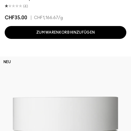
(4)
CHF35.00
|
CHF1,166.67
/g
ZUM WARENKORB HINZUFÜGEN
NEU