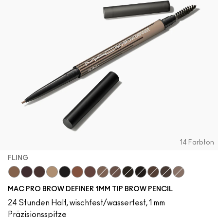
ALLE GESICHTSPRODUKTE SHOPPEN
Mini-M·A·C
ALLE PINSEL KAUFEN
ALLE AUGENPRODUKTE SHOPPEN
14 Farbton
FLING
Fling
Genuine Aubergine
Hickory
Omega
Onyx
Penny
Strut
Brunette
Lingering
Spiked
Stud
Stylized
Taupe
Thunder
MAC PRO BROW DEFINER 1MM TIP BROW PENCIL
24 Stunden Halt, wischfest/wasserfest, 1 mm
Präzisionsspitze