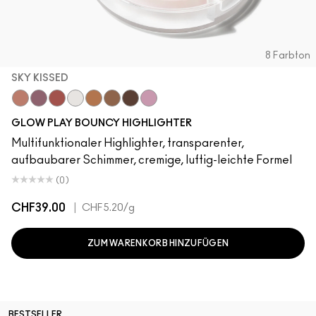
8 Farbton
SKY KISSED
Sky Kissed
Sunset Drizzle
Cloud Candy
Wind Chill
Cloudburst
Sepia Skies
GlowZone
Stratus
GLOW PLAY BOUNCY HIGHLIGHTER
Multifunktionaler Highlighter, transparenter,
aufbaubarer Schimmer, cremige, luftig-leichte Formel
(0)
CHF39.00
|
CHF5.20
/g
ZUM WARENKORB HINZUFÜGEN
BESTSELLER