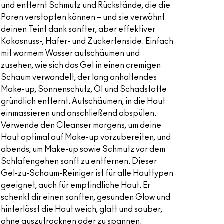
und entfernt Schmutz und Rückstände, die die
Poren verstopfen können – und sie verwöhnt
deinen Teint dank sanfter, aber effektiver
Kokosnuss-, Hafer- und Zuckertenside. Einfach
mit warmem Wasser aufschäumen und
zusehen, wie sich das Gel in einen cremigen
Schaum verwandelt, der lang anhaltendes
Make-up, Sonnenschutz, Öl und Schadstoffe
gründlich entfernt. Aufschäumen, in die Haut
einmassieren und anschließend abspülen.
Verwende den Cleanser morgens, um deine
Haut optimal auf Make-up vorzubereiten, und
abends, um Make-up sowie Schmutz vor dem
Schlafengehen sanft zu entfernen. Dieser
Gel-zu-Schaum-Reiniger ist für alle Hauttypen
geeignet, auch für empfindliche Haut. Er
schenkt dir einen sanften, gesunden Glow und
hinterlässt die Haut weich, glatt und sauber,
ohne auszutrocknen oder zu spannen.