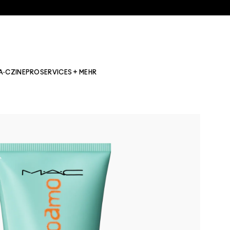
A·CZINE
PRO
SERVICES + MEHR