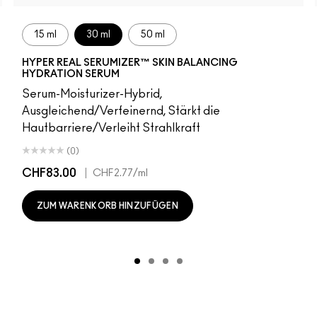
15 ml
30 ml
50 ml
HYPER REAL SERUMIZER™ SKIN BALANCING
HYDRATION SERUM
Serum-Moisturizer-Hybrid,
Ausgleichend/Verfeinernd, Stärkt die
Hautbarriere/Verleiht Strahlkraft
(0)
CHF83.00
|
CHF2.77
/ml
ZUM WARENKORB HINZUFÜGEN