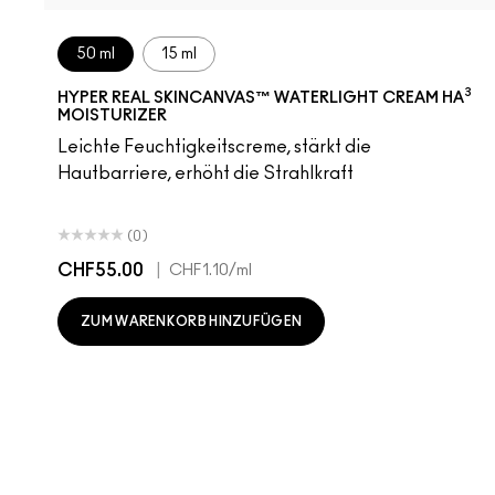
50 ml
15 ml
3
HYPER REAL SKINCANVAS™ WATERLIGHT CREAM HA
MOISTURIZER
Leichte Feuchtigkeitscreme, stärkt die
Hautbarriere, erhöht die Strahlkraft
(0)
CHF55.00
|
CHF1.10
/ml
ZUM WARENKORB HINZUFÜGEN