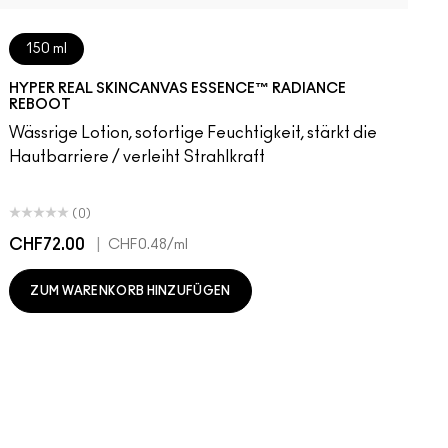
150 ml
HYPER REAL SKINCANVAS ESSENCE™ RADIANCE
REBOOT
Wässrige Lotion, sofortige Feuchtigkeit, stärkt die
Hautbarriere / verleiht Strahlkraft
(0)
CHF72.00
|
C
CHF0.48
/ml
ZUM WARENKORB HINZUFÜGEN