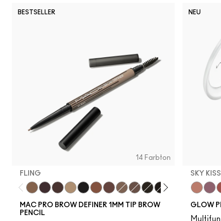
BESTSELLER
NEU
14 Farbton
FLING
SKY KIS
Fling
Genuine Aubergine
Hickory
Omega
Onyx
Penny
Strut
Brunette
Lingering
Spiked
Stud
Stylized
Taupe
Sky Kiss
Thunde
Suns
C
MAC PRO BROW DEFINER 1MM TIP BROW
GLOW P
PENCIL
Multifun