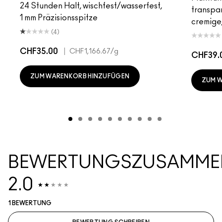
24 Stunden Halt, wischfest/wasserfest,
transpa
1 mm Präzisionsspitze
cremige,
(4)
CHF35.00
|
CHF1,166.67
/g
CHF39.
ZUM WARENKORB HINZUFÜGEN
ZUM 
BEWERTUNGSZUSAMME
2.0
1 BEWERTUNG