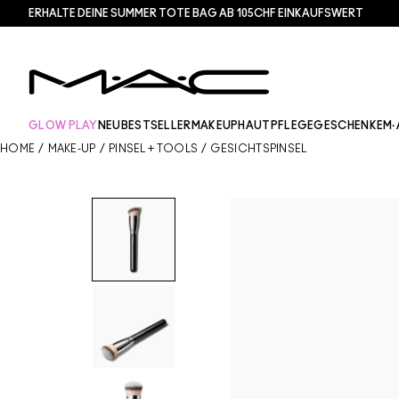
ERHALTE DEINE SUMMER TOTE BAG AB 105CHF EINKAUFSWERT​
GLOW PLAY
NEU
BESTSELLER
MAKEUP
HAUTPFLEGE
GESCHENKE
M·
HOME
/
MAKE-UP
/
PINSEL + TOOLS
/
GESICHTSPINSEL