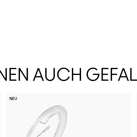
HNEN AUCH GEFA
NEU
No Photo
Lady 
Bu