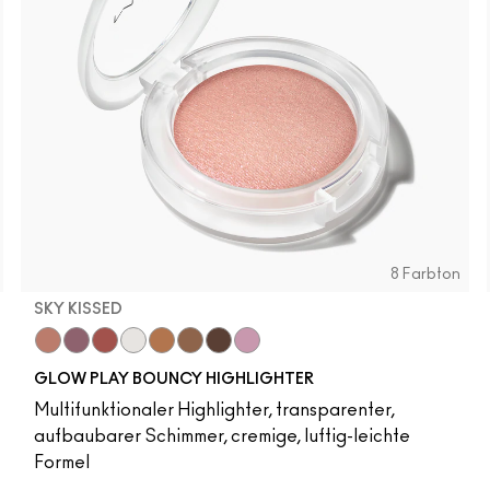
8 Farbton
SKY KISSED
r
Sky Kissed
Sunset Drizzle
Cloud Candy
Wind Chill
Cloudburst
Sepia Skies
GlowZone
Stratus
GLOW PLAY BOUNCY HIGHLIGHTER
Multifunktionaler Highlighter, transparenter,
aufbaubarer Schimmer, cremige, luftig-leichte
Formel