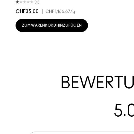
(4)
CHF35.00
|
CHF1,166.67
/g
ZUM WARENKORB HINZUFÜGEN
BEWERT
5.