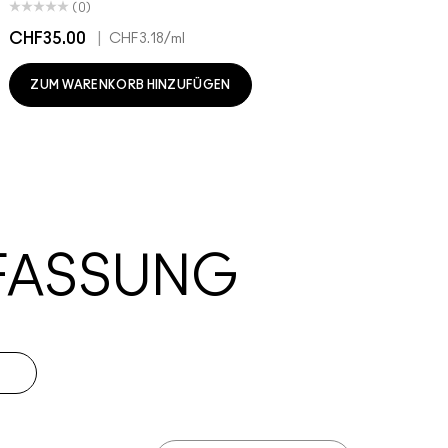
(0)
CHF35.00
|
C
CHF3.18
/ml
ZUM WARENKORB HINZUFÜGEN
FASSUNG