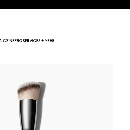
A·CZINE
PRO
SERVICES + MEHR