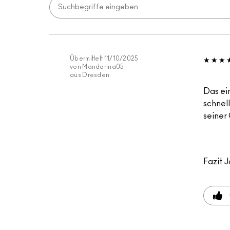
Übermittelt
11/10/2025
von
Mandarina05
aus
Dresden
Das ei
schnell
seiner 
Fazit
J