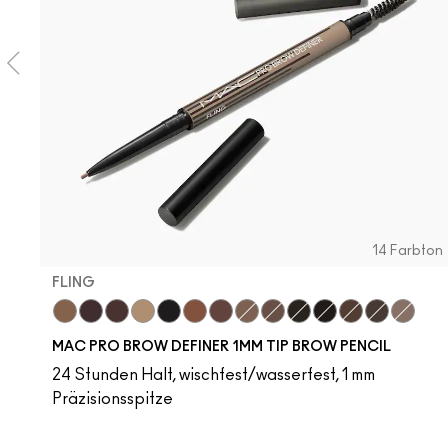
14 Farbton
FLING
Fling
Genuine Aubergine
Hickory
Omega
Onyx
Penny
Strut
Brunette
Lingering
Spiked
Stud
Stylized
Taupe
Thunde
MAC PRO BROW DEFINER 1MM TIP BROW PENCIL
24 Stunden Halt, wischfest/wasserfest, 1 mm
Präzisionsspitze