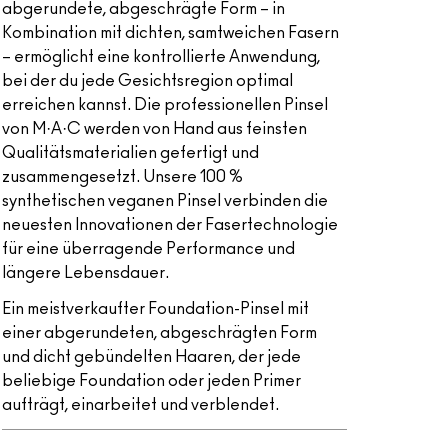
abgerundete, abgeschrägte Form – in
Kombination mit dichten, samtweichen Fasern
– ermöglicht eine kontrollierte Anwendung,
bei der du jede Gesichtsregion optimal
erreichen kannst. Die professionellen Pinsel
von M·A·C werden von Hand aus feinsten
Qualitätsmaterialien gefertigt und
zusammengesetzt. Unsere 100 %
synthetischen veganen Pinsel verbinden die
neuesten Innovationen der Fasertechnologie
für eine überragende Performance und
längere Lebensdauer.
Ein meistverkaufter Foundation-Pinsel mit
einer abgerundeten, abgeschrägten Form
und dicht gebündelten Haaren, der jede
beliebige Foundation oder jeden Primer
aufträgt, einarbeitet und verblendet.