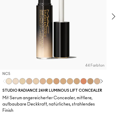
g
44 Farbton
NC5​
NC5​
NW5​
NC11​
NW10​
NC11.5​
NC14.5​
NC15​
NW15​
NC17​
NC17.5​
NC20​
NW18​
NC25​
N18​
NW20​
NC27
N
STUDIO RADIANCE 24HR LUMINOUS LIFT CONCEALER
Mit Serum angereicherter Concealer, mittlere,
aufbaubare Deckkraft, natürliches, strahlendes
Finish