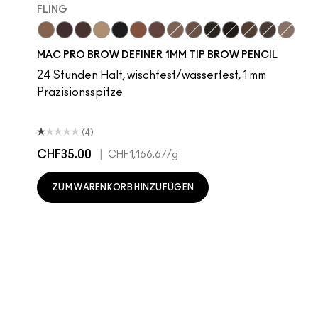
FLING
Fling
Genuine Aubergine
Hickory
Omega
Onyx
Penny
Strut
Brunette
Lingering
Spiked
Stud
Stylized
Taupe
Thunde
MAC PRO BROW DEFINER 1MM TIP BROW PENCIL
24 Stunden Halt, wischfest/wasserfest, 1 mm
Präzisionsspitze
(4)
CHF35.00
|
CHF1,166.67
/g
ZUM WARENKORB HINZUFÜGEN