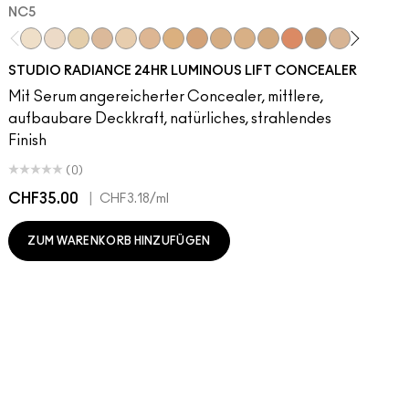
NC5​
NC5​
NW5​
NC11​
NW10​
NC11.5​
NC14.5​
NC15​
NW15​
NC17​
NC17.5​
NC20​
NW18​
NC25​
N18​
NW20​
NC27
N
STUDIO RADIANCE 24HR LUMINOUS LIFT CONCEALER
Mit Serum angereicherter Concealer, mittlere,
aufbaubare Deckkraft, natürliches, strahlendes
Finish
(0)
CHF35.00
|
C
CHF3.18
/ml
ZUM WARENKORB HINZUFÜGEN