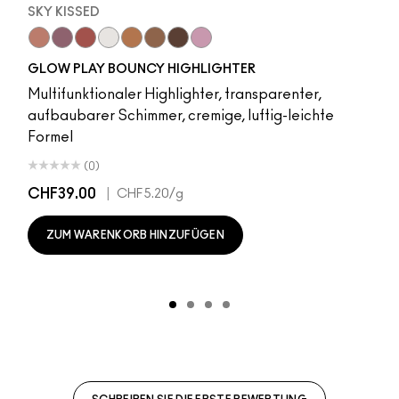
SKY KISSED
r
Sky Kissed
Sunset Drizzle
Cloud Candy
Wind Chill
Cloudburst
Sepia Skies
GlowZone
Stratus
GLOW PLAY BOUNCY HIGHLIGHTER
Multifunktionaler Highlighter, transparenter,
aufbaubarer Schimmer, cremige, luftig-leichte
Formel
(0)
CHF39.00
|
CHF5.20
/g
ZUM WARENKORB HINZUFÜGEN