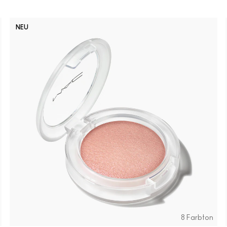
NEU
No Photo
Lady 
Bu
8 Farbton