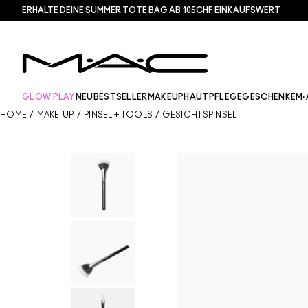
ERHALTE DEINE SUMMER TOTE BAG AB 105CHF EINKAUFSWERT​
GLOW PLAY
NEU
BESTSELLER
MAKEUP
HAUTPFLEGE
GESCHENKE
M·
HOME
/
MAKE-UP
/
PINSEL + TOOLS
/
GESICHTSPINSEL