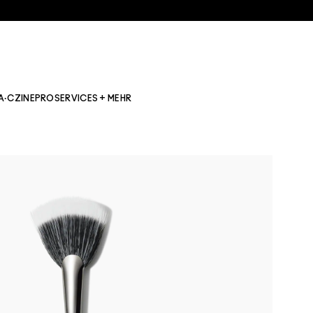
A·CZINE
PRO
SERVICES + MEHR