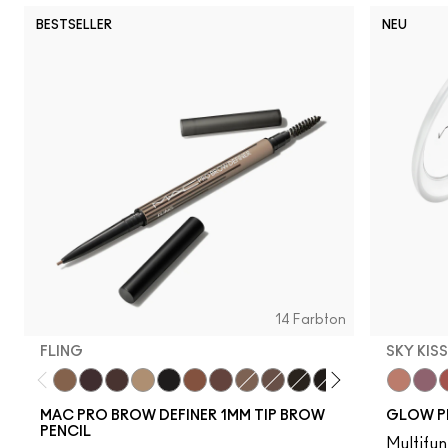
BESTSELLER
NEU
14 Farbton
FLING
SKY KIS
Fling
Genuine Aubergine
Hickory
Omega
Onyx
Penny
Strut
Brunette
Lingering
Spiked
Stud
Stylized
Taupe
Sky Kiss
Thunde
Suns
C
MAC PRO BROW DEFINER 1MM TIP BROW
GLOW P
PENCIL
Multifun