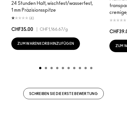
24 Stunden Halt, wischfest/wasserfest,
transpa
1 mm Präzisionsspitze
cremige,
(4)
CHF35.00
|
CHF1,166.67
/g
CHF39.
ZUM WARENKORB HINZUFÜGEN
ZUM 
SCHREIBEN SIE DIE ERSTE BEWERTUNG