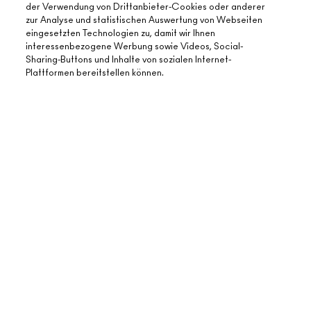
der Verwendung von Drittanbieter-Cookies oder anderer
zur Analyse und statistischen Auswertung von Webseiten
eingesetzten Technologien zu, damit wir Ihnen
interessenbezogene Werbung sowie Videos, Social-
Sharing-Buttons und Inhalte von sozialen Internet-
ÜBER MAC
Plattformen bereitstellen können.
UNSERE STORY
ONLINE-SHOPPING
UNSERE ARTISTS
ZUM WARENKORB HINZUFÜGEN
MEIN KONTO
MAC VIVA GLAM
BENÖTIGST DU HILFE?
REGISTRIERE DICH FÜR DEN NEWSLETTER
NACHHALTIGE SCHÖNHEIT
MEINE BESTELLUNG VERFOLGEN
ANGEBOTE
KARRIERE
DEIN MAC STORE
FAQ
GESCHENKKARTEN
MAC PRO-MITGLIEDSCHAFT
STORE FINDEN
RÜCKSENDUNG UND UMTAUSCH
SALDO PRÜFEN
TIERVERSUCHE
DATENSCHUTZ UND GESCHÄFTSBEDINGUNGEN
MAKE-UP-SERVICE BUCHEN
VERSAND
BACK TO M·A·C
DATENSHUTZ
MEIN KONTO
NUTZUNGSBEDINGUNGEN
KONTAKTIERE DEN HERSTELLER
FÄLSCHUNGEN
CHATTE MIT UNS
AGB FÜR DIE GESCHENKKART