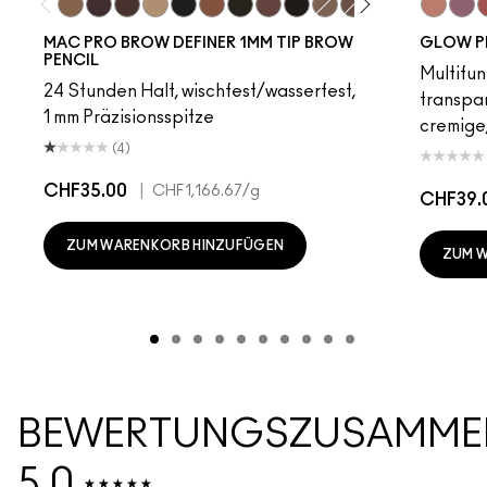
Fling
Genuine Aubergine
Hickory
Omega
Onyx
Penny
Spiked
Strut
Stud
Brunette
Lingering
Stylized
Taupe
Sky Kiss
Thunde
Suns
C
MAC PRO BROW DEFINER 1MM TIP BROW
GLOW P
PENCIL
Multifun
24 Stunden Halt, wischfest/wasserfest,
transpa
1 mm Präzisionsspitze
cremige,
(4)
CHF35.00
|
CHF1,166.67
/g
CHF39.
ZUM WARENKORB HINZUFÜGEN
ZUM 
BEWERTUNGSZUSAMME
5.0