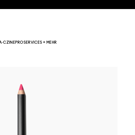
A·CZINE
PRO
SERVICES + MEHR