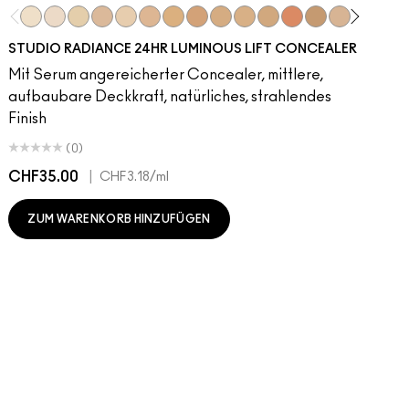
NC5​
NW5​
NC11​
NW10​
NC11.5​
NC14.5​
NC15​
NW15​
NC17​
NC17.5​
NC20​
NW18​
NC25​
N18​
NW20​
NC27
N
STUDIO RADIANCE 24HR LUMINOUS LIFT CONCEALER
Mit Serum angereicherter Concealer, mittlere,
aufbaubare Deckkraft, natürliches, strahlendes
Finish
(0)
CHF35.00
|
C
CHF3.18
/ml
ZUM WARENKORB HINZUFÜGEN