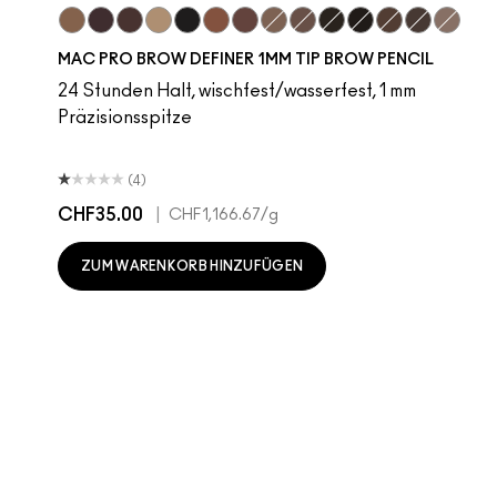
Fling
Genuine Aubergine
Hickory
Omega
Onyx
Penny
Strut
Brunette
Lingering
Spiked
Stud
Stylized
Taupe
Thunde
MAC PRO BROW DEFINER 1MM TIP BROW PENCIL
24 Stunden Halt, wischfest/wasserfest, 1 mm
Präzisionsspitze
(4)
CHF35.00
|
CHF1,166.67
/g
ZUM WARENKORB HINZUFÜGEN