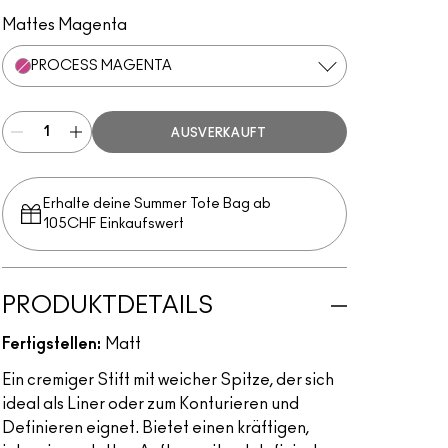
Genuine Orange
Rich Purple
Hi-Def Cyan
Pure White
Black Black
Landscape Green
Basic Red
Marine Ultra
Primary Yellow
Process Magenta
Mattes Magenta
PROCESS MAGENTA
AUSVERKAUFT
Erhalte deine Summer Tote Bag ab
105CHF Einkaufswert​
PRODUKTDETAILS
Fertigstellen:
Matt
Ein cremiger Stift mit weicher Spitze, der sich
ideal als Liner oder zum Konturieren und
Definieren eignet. Bietet einen kräftigen,