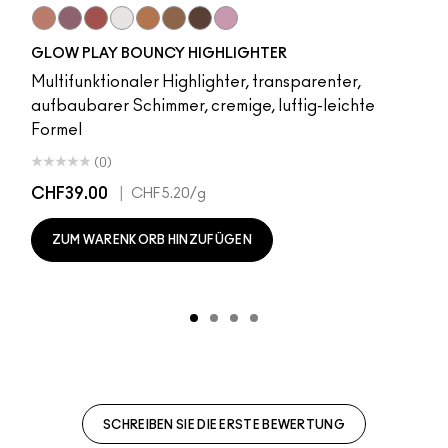
r
Sky Kissed
Sunset Drizzle
Cloud Candy
Wind Chill
Cloudburst
Sepia Skies
GlowZone
Stratus
GLOW PLAY BOUNCY HIGHLIGHTER
Multifunktionaler Highlighter, transparenter,
aufbaubarer Schimmer, cremige, luftig-leichte
Formel
(0)
CHF39.00
|
CHF5.20
/g
ZUM WARENKORB HINZUFÜGEN
SCHREIBEN SIE DIE ERSTE BEWERTUNG