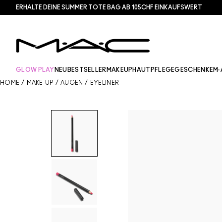
ERHALTE DEINE SUMMER TOTE BAG AB 105CHF EINKAUFSWERT​
GLOW PLAY
NEU
BESTSELLER
MAKEUP
HAUTPFLEGE
GESCHENKE
M·
HOME
/
MAKE-UP
/
AUGEN
/
EYELINER