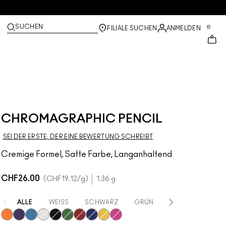
SUCHEN
0
FILIALE SUCHEN
ANMELDEN
CHROMAGRAPHIC PENCIL
SEI DER ERSTE, DER EINE BEWERTUNG SCHREIBT
Cremige Formel, Satte Farbe, Langanhaltend
CHF26.00
CHF19.12
/g
1.36 g
ALLE
WEISS
SCHWARZ
GRÜN
ROT
ORANG