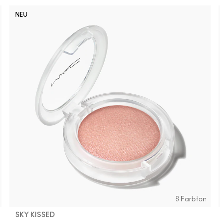
NEU
8 Farbton
SKY KISSED