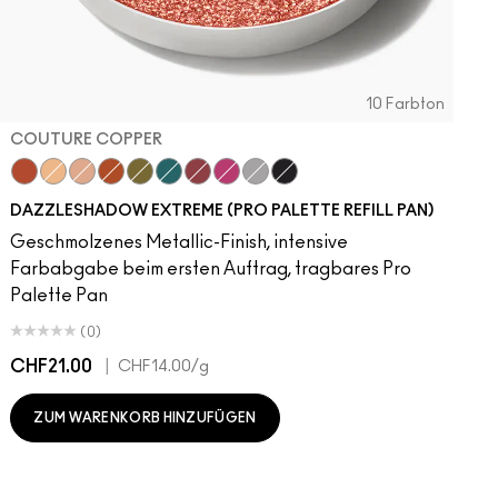
10 Farbton
COUTURE COPPER
Couture Copper
Kiss Of Klimt
Yes To Sequins
Objet D' Art
Joie De Glitz
Emerald Cut
Incinerated
Celebutante
Discotheque
Illuminaughty
DAZZLESHADOW EXTREME (PRO PALETTE REFILL PAN)
Geschmolzenes Metallic-Finish, intensive
Farbabgabe beim ersten Auftrag, tragbares Pro
Palette Pan
(0)
CHF21.00
|
CHF14.00
/g
ZUM WARENKORB HINZUFÜGEN