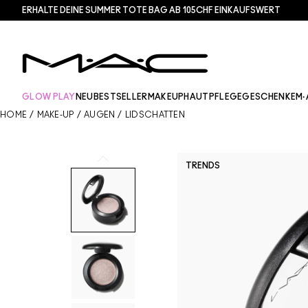
ERHALTE DEINE SUMMER TOTE BAG AB 105CHF EINKAUFSWERT​
GLOW PLAY
NEU
BESTSELLER
MAKEUP
HAUTPFLEGE
GESCHENKE
M·
HOME
/
MAKE-UP
/
AUGEN
/
LIDSCHATTEN
TRENDS