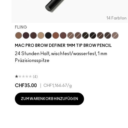
14 Farbton
FLING
Fling
Genuine Aubergine
Hickory
Omega
Onyx
Penny
Strut
Brunette
Lingering
Spiked
Stud
Stylized
Taupe
Thunde
MAC PRO BROW DEFINER 1MM TIP BROW PENCIL
24 Stunden Halt, wischfest/wasserfest, 1 mm
Präzisionsspitze
(4)
CHF35.00
|
CHF1,166.67
/g
ZUM WARENKORB HINZUFÜGEN