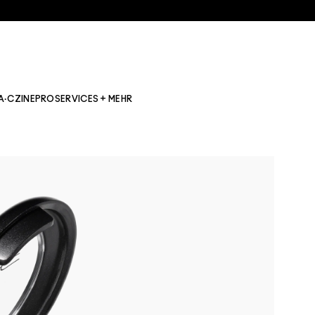
A·CZINE
PRO
SERVICES + MEHR