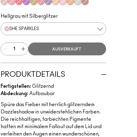
She Sparkles
Last Dance
Let's Roll
Can't Stop, Don't Stop
I Like To Watch
Slow/Fast/Slow
Feel the Fever
Oh So Gilty
Shine De-Light
Dazzle Style
It’s All About Shine
Dreamy Beams
Hellgrau mit Silberglitzer
SHE SPARKLES
AUSVERKAUFT
PRODUKTDETAILS
Fertigstellen:
Glitzernd
Abdeckung:
Aufbaubar
Spüre das Fieber mit herrlich glitzerndem
Dazzleshadow in unwiderstehlichen Farben.
Die reichhaltigen, farbechten Pigmente
haften mit minimalem Fallout auf dem Lid und
verleihen den Augen einen wunderschönen,