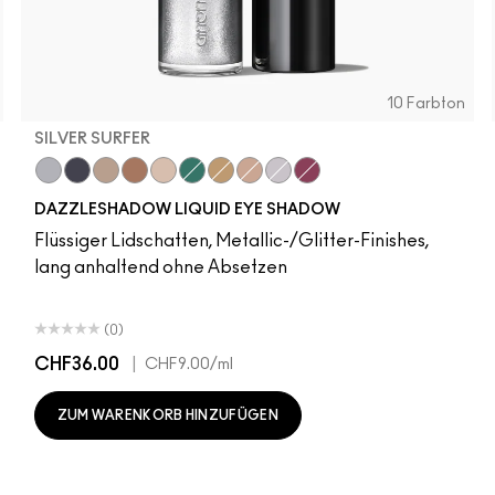
10 Farbton
SILVER SURFER
Silver Surfer
Tourmaline Dream
Champagne Trail
Beaming Brighter
Not Scared To Sparkle
Telepathic Teal
Flash or Dash
Everything Is Sunshine
Crumbled Diamonds
Fuschia Future
DAZZLESHADOW LIQUID EYE SHADOW
Flüssiger Lidschatten, Metallic-/Glitter-Finishes,
lang anhaltend ohne Absetzen
(0)
CHF36.00
|
CHF9.00
/ml
ZUM WARENKORB HINZUFÜGEN