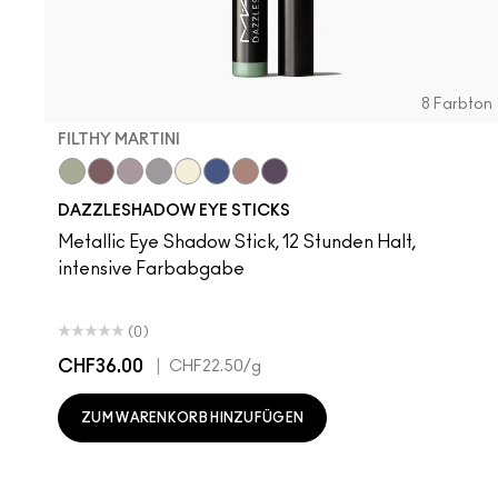
8 Farbton
FILTHY MARTINI
Filthy Martini
Taupe It Off
Haku Haze
Demure Diamonds
Gold Stud
Bedazzled Denim
Subliminal Spark
Black Ice
DAZZLESHADOW EYE STICKS
Metallic Eye Shadow Stick, 12 Stunden Halt,
intensive Farbabgabe
(0)
CHF36.00
|
CHF22.50
/g
ZUM WARENKORB HINZUFÜGEN