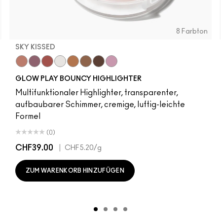
8 Farbton
SKY KISSED
r
Sky Kissed
Sunset Drizzle
Cloud Candy
Wind Chill
Cloudburst
Sepia Skies
GlowZone
Stratus
GLOW PLAY BOUNCY HIGHLIGHTER
Multifunktionaler Highlighter, transparenter,
aufbaubarer Schimmer, cremige, luftig-leichte
Formel
(0)
CHF39.00
|
CHF5.20
/g
ZUM WARENKORB HINZUFÜGEN