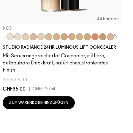
44 Farbton
NC5​
NC5​
NW5​
NC11​
NW10​
NC11.5​
NC14.5​
NC15​
NW15​
NC17​
NC17.5​
NC20​
NW18​
NC25​
N18​
NW20​
NC27
N
STUDIO RADIANCE 24HR LUMINOUS LIFT CONCEALER
Mit Serum angereicherter Concealer, mittlere,
aufbaubare Deckkraft, natürliches, strahlendes
Finish
(0)
CHF35.00
|
C
CHF3.18
/ml
ZUM WARENKORB HINZUFÜGEN