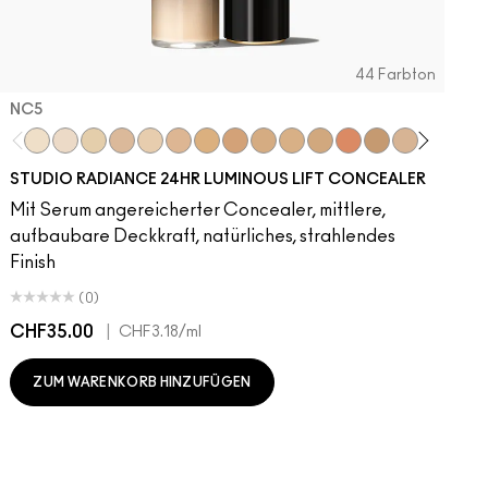
44 Farbton
NC5​
NC5​
NW5​
NC11​
NW10​
NC11.5​
NC14.5​
NC15​
NW15​
NC17​
NC17.5​
NC20​
NW18​
NC25​
N18​
NW20​
NC27
N
STUDIO RADIANCE 24HR LUMINOUS LIFT CONCEALER
Mit Serum angereicherter Concealer, mittlere,
aufbaubare Deckkraft, natürliches, strahlendes
Finish
(0)
CHF35.00
|
C
CHF3.18
/ml
ZUM WARENKORB HINZUFÜGEN