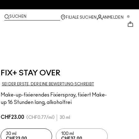
SUCHEN
0
FILIALE SUCHEN
ANMELDEN
FIX+ STAY OVER
SEI DER ERSTE, DER EINE BEWERTUNG SCHREIBT
Make-up-fixierendes Fixierspray, fixiert Make-
up 16 Stunden lang, alkoholfrei
CHF23.00
CHF0.77
/ml
30 ml
30 ml
100 ml
CHF23.00
CHF37.00