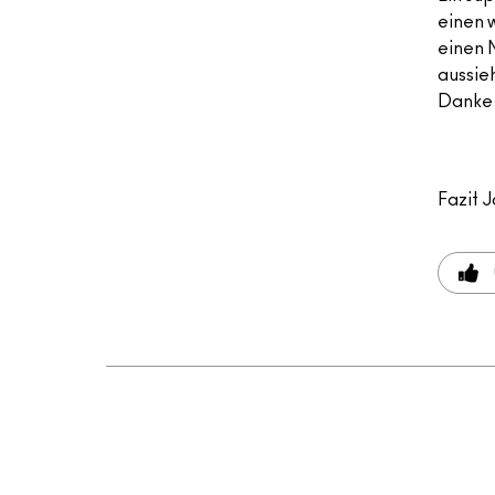
einen 
einen 
aussie
Danke 
Fazit
J