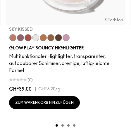
8 Farbton
SKY KISSED
r
Sky Kissed
Sunset Drizzle
Cloud Candy
Wind Chill
Cloudburst
Sepia Skies
GlowZone
Stratus
GLOW PLAY BOUNCY HIGHLIGHTER
Multifunktionaler Highlighter, transparenter,
aufbaubarer Schimmer, cremige, luftig-leichte
Formel
(0)
CHF39.00
|
CHF5.20
/g
ZUM WARENKORB HINZUFÜGEN