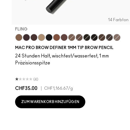
14 Farbton
FLING
Fling
Genuine Aubergine
Hickory
Omega
Onyx
Penny
Strut
Brunette
Lingering
Spiked
Stud
Stylized
Taupe
Thunde
MAC PRO BROW DEFINER 1MM TIP BROW PENCIL
24 Stunden Halt, wischfest/wasserfest, 1 mm
Präzisionsspitze
(4)
CHF35.00
|
CHF1,166.67
/g
ZUM WARENKORB HINZUFÜGEN