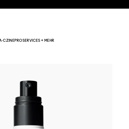
A·CZINE
PRO
SERVICES + MEHR