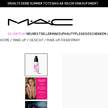
ERHALTE DEINE SUMMER TOTE BAG AB 105CHF EINKAUFSWERT​
GLOW PLAY
NEU
BESTSELLER
MAKEUP
HAUTPFLEGE
GESCHENKE
M·
HOME
/
MAKE-UP
/
GESICHT
/
MAKE-UP-FIXIERSPRAY