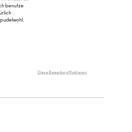
Ich benutze
rlich
 pudelwohl.
Diese Bewertung Markieren