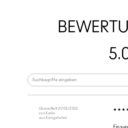
BEWERT
5.
Übermittelt
21/05/2025
von
Karla
aus
Königshufen
Ein su