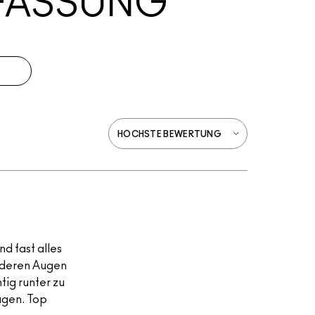
FASSUNG
d fast alles
anderen Augen
tig runter zu
Augen. Top