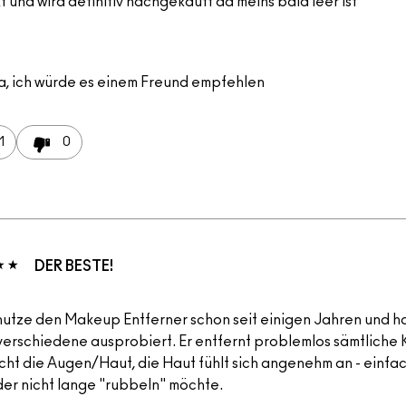
 und wird definitiv nachgekauft da meins bald leer ist
a, ich würde es einem Freund empfehlen
1
0
DER BESTE!
nutze den Makeup Entferner schon seit einigen Jahren und h
verschiedene ausprobiert. Er entfernt problemlos sämtliche 
icht die Augen/Haut, die Haut fühlt sich angenehm an - einfac
der nicht lange "rubbeln" möchte.