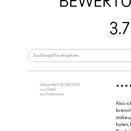
BEWERT
3.7
Übermittelt
12/08/2016
von
Steffi
aus
Hannover
Also ic
brennt
makeup
holen, 