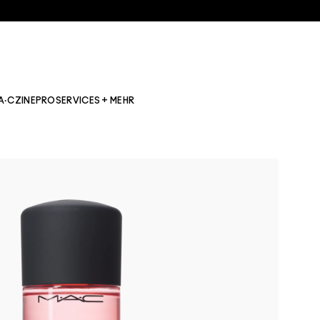
A·CZINE
PRO
SERVICES + MEHR