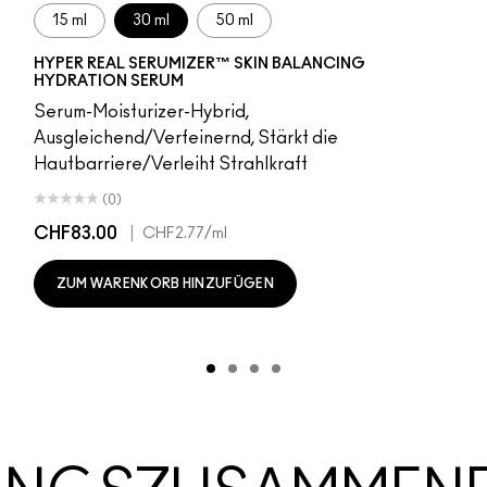
15 ml
30 ml
50 ml
HYPER REAL SERUMIZER™ SKIN BALANCING
HYDRATION SERUM
Serum-Moisturizer-Hybrid,
Ausgleichend/Verfeinernd, Stärkt die
Hautbarriere/Verleiht Strahlkraft
(0)
CHF83.00
|
CHF2.77
/ml
ZUM WARENKORB HINZUFÜGEN