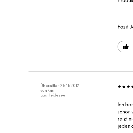
Produkt
Fazit
J
Übermittelt
21/11/2012
von
Kris
aus
Heidesee
Ich be
schon 
reizt n
jeden 