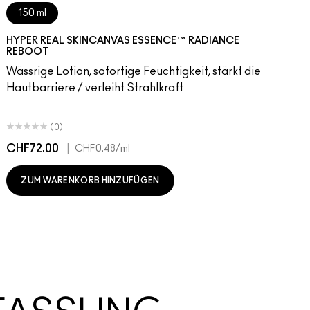
150 ml
HYPER REAL SKINCANVAS ESSENCE™ RADIANCE
REBOOT
Wässrige Lotion, sofortige Feuchtigkeit, stärkt die
Hautbarriere / verleiht Strahlkraft
(0)
CHF72.00
|
C
CHF0.48
/ml
ZUM WARENKORB HINZUFÜGEN