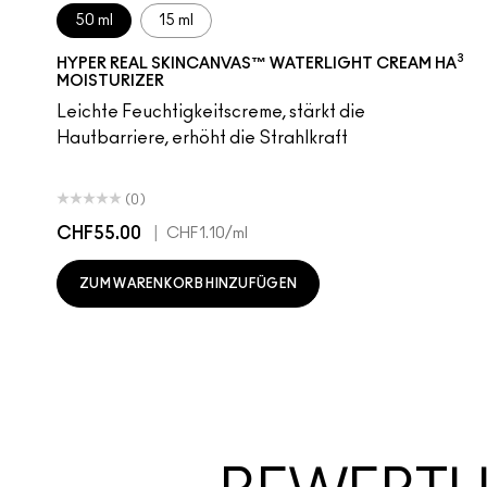
50 ml
15 ml
3
HYPER REAL SKINCANVAS™ WATERLIGHT CREAM HA
MOISTURIZER
Leichte Feuchtigkeitscreme, stärkt die
Hautbarriere, erhöht die Strahlkraft
(0)
CHF55.00
|
CHF1.10
/ml
ZUM WARENKORB HINZUFÜGEN