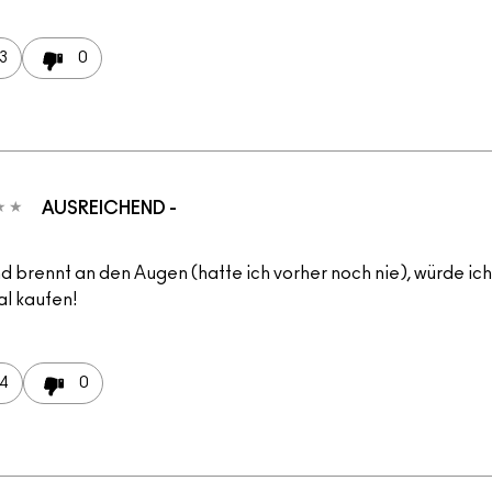
3
0
AUSREICHEND -
d brennt an den Augen (hatte ich vorher noch nie), würde ich
l kaufen!
4
0