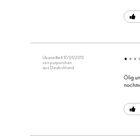
Übermittelt
17/01/2013
von
purpurchen
aus
Deutschland
Ölig un
nochma