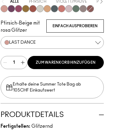
ALLE
PFIRSICH
VIOLETT/MAUVE
PINK
BRAUN
Last Dance
Can't Stop Don't Stop
Pink Lightning
I Like 2 Watch
Slow Fast Slow
Twinkle
Oh So Gilty
Private Jet
Let's Roll
Shine Delight
Try Me On
She Sparkles
Dreamy Beams
Pfirsich-Beige mit
EINFACH AUSPROBIEREN
rosa Glitzer
LAST DANCE
ZUM WARENKORB HINZUFÜGEN
Erhalte deine Summer Tote Bag ab
105CHF Einkaufswert​
PRODUKTDETAILS
Fertigstellen:
Glitzernd