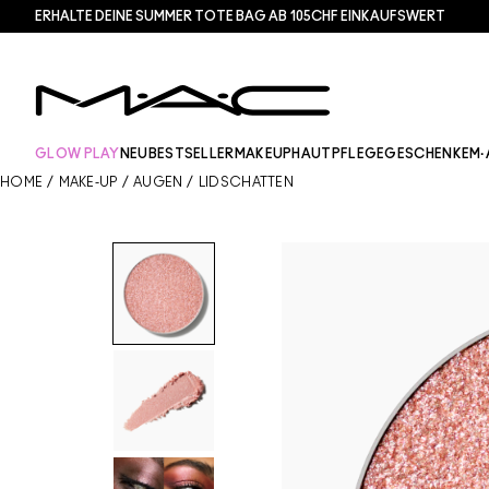
ERHALTE DEINE SUMMER TOTE BAG AB 105CHF EINKAUFSWERT​
GLOW PLAY
NEU
BESTSELLER
MAKEUP
HAUTPFLEGE
GESCHENKE
M·
HOME
/
MAKE-UP
/
AUGEN
/
LIDSCHATTEN