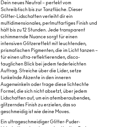
Dein neues Neutral – perfekt vom
Schreibtisch bis zur Tanzfläche. Dieser
Glitter-Lidschatten verleiht dir ein
multidimensionales, perlmuttartiges Finish und
hält bis zu 12 Stunden. Jede transparent
schimmernde Nuance sorgt für einen
intensiven Glitzereffekt mit leuchtenden,
prismatischen Pigmenten, die im Licht tanzen –
für einen ultra-reflektierenden, disco-
tauglichen Blick bei jedem federleichten
Auftrag. Streiche über die Lider, setze
funkelnde Akzente in den inneren
Augenwinkeln oder trage diese lichtechte
Formel, die sich nicht absetzt, über jedem
Lidschatten auf, um ein atemberaubendes,
glitzerndes Finish zu erzielen, das so
geschmeidig ist wie deine Moves.
Ein ultrageschmeidiger Glitter-Puder-