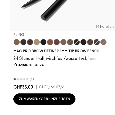
14 Farbton
FLING
Fling
Genuine Aubergine
Hickory
Omega
Onyx
Penny
Strut
Brunette
Lingering
Spiked
Stud
Stylized
Taupe
Thunde
MAC PRO BROW DEFINER 1MM TIP BROW PENCIL
24 Stunden Halt, wischfest/wasserfest, 1 mm
Präzisionsspitze
(4)
CHF35.00
|
CHF1,166.67
/g
ZUM WARENKORB HINZUFÜGEN