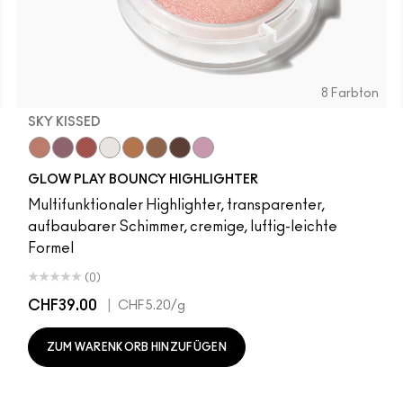
8 Farbton
SKY KISSED
r
Sky Kissed
Sunset Drizzle
Cloud Candy
Wind Chill
Cloudburst
Sepia Skies
GlowZone
Stratus
GLOW PLAY BOUNCY HIGHLIGHTER
Multifunktionaler Highlighter, transparenter,
aufbaubarer Schimmer, cremige, luftig-leichte
Formel
(0)
CHF39.00
|
CHF5.20
/g
ZUM WARENKORB HINZUFÜGEN