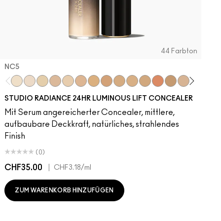
44 Farbton
NC5​
NC5​
NW5​
NC11​
NW10​
NC11.5​
NC14.5​
NC15​
NW15​
NC17​
NC17.5​
NC20​
NW18​
NC25​
N18​
NW20​
NC27
N
STUDIO RADIANCE 24HR LUMINOUS LIFT CONCEALER
Mit Serum angereicherter Concealer, mittlere,
aufbaubare Deckkraft, natürliches, strahlendes
Finish
(0)
CHF35.00
|
C
CHF3.18
/ml
ZUM WARENKORB HINZUFÜGEN