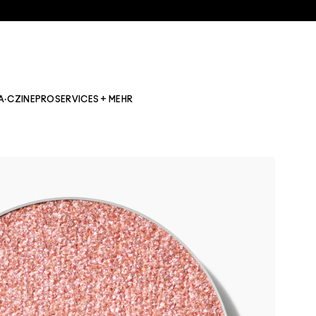
A·CZINE
PRO
SERVICES + MEHR