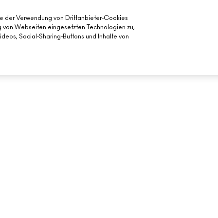
ie der Verwendung von Drittanbieter-Cookies
ng von Webseiten eingesetzten Technologien zu,
deos, Social-Sharing-Buttons und Inhalte von
BENÖTIGST DU HILFE?
DEIN MAC STORE
MEINE BESTELLUNG VERFOLGEN
STORE FINDEN
FÜR DEN
FAQ
MAKE-UP-SERVI
RÜCKSENDUNG UND UMTAUSCH
VERSAND
MEIN KONTO
KONTAKTIERE DEN HERSTELLER
CHATTE MIT UNS