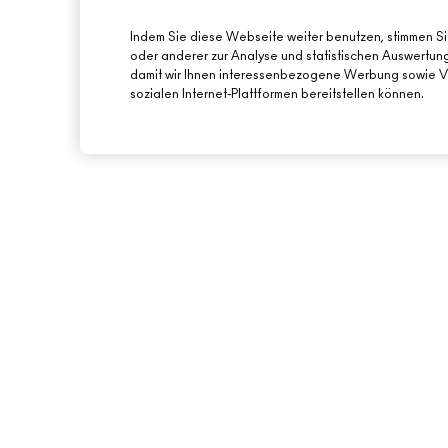
Indem Sie diese Webseite weiter benutzen, stimmen S
oder anderer zur Analyse und statistischen Auswertu
damit wir Ihnen interessenbezogene Werbung sowie Vi
sozialen Internet-Plattformen bereitstellen können.
ÜBER MAC
ONLINE-SHOPPING
UNSERE STORY
MEIN KONTO
UNSERE ARTISTS
REGISTRIERE DICH 
NEWSLETTER
MAC VIVA GLAM
ANGEBOTE
NACHHALTIGE SCHÖNHEIT
GESCHENKKARTEN
KARRIERE
SALDO PRÜFEN
MAC PRO-MITGLIEDSCHAFT
TIERVERSUCHE
BACK TO M·A·C