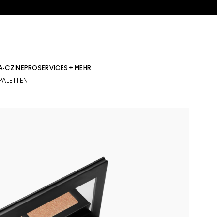
A·CZINE
PRO
SERVICES + MEHR
PALETTEN