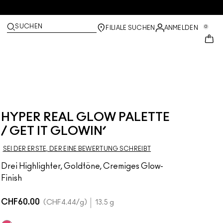
SUCHEN
0
FILIALE SUCHEN
ANMELDEN
HYPER REAL GLOW PALETTE
/ GET IT GLOWIN’
SEI DER ERSTE, DER EINE BEWERTUNG SCHREIBT
Drei Highlighter, Goldtöne, Cremiges Glow-
Finish
CHF60.00
CHF4.44
/g
13.5 g