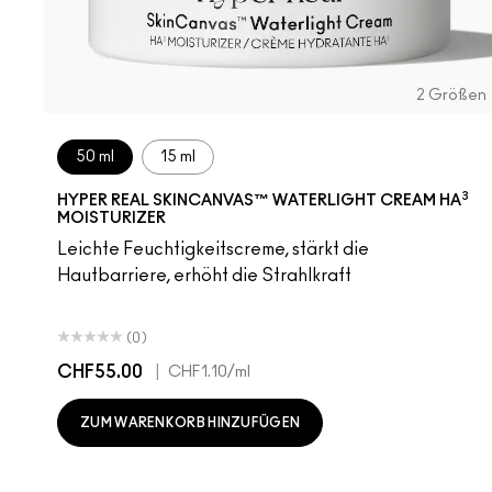
2 Größen
50 ml
15 ml
3
HYPER REAL SKINCANVAS™ WATERLIGHT CREAM HA
MOISTURIZER
Leichte Feuchtigkeitscreme, stärkt die
Hautbarriere, erhöht die Strahlkraft
(0)
CHF55.00
|
CHF1.10
/ml
ZUM WARENKORB HINZUFÜGEN