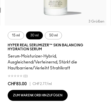
3 Größen
15 ml
30 ml
50 ml
HYPER REAL SERUMIZER™ SKIN BALANCING
HYDRATION SERUM
Serum-Moisturizer-Hybrid,
Ausgleichend/Verfeinernd, Stärkt die
Hautbarriere/Verleiht Strahlkraft
(0)
CHF83.00
|
CHF2.77
/ml
ZUM WARENKORB HINZUFÜGEN