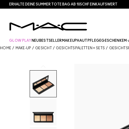
ERHALTE DEINE SUMMER TOTE BAG AB 105CHF EINKAUFSWERT​
GLOW PLAY
NEU
BESTSELLER
MAKEUP
HAUTPFLEGE
GESCHENKE
M·
HOME
/
MAKE-UP
/
GESICHT
/
GESICHTSPALETTEN + SETS
/
GESICHTS