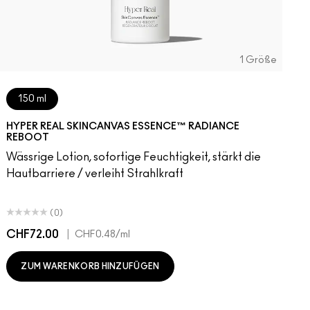
1 Größe
150 ml
HYPER REAL SKINCANVAS ESSENCE™ RADIANCE
REBOOT
Wässrige Lotion, sofortige Feuchtigkeit, stärkt die
Hautbarriere / verleiht Strahlkraft
(0)
CHF72.00
|
C
CHF0.48
/ml
ZUM WARENKORB HINZUFÜGEN