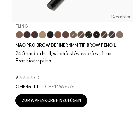
14 Farbton
FLING
Fling
Genuine Aubergine
Hickory
Omega
Onyx
Penny
Strut
Brunette
Lingering
Spiked
Stud
Stylized
Taupe
Thunde
MAC PRO BROW DEFINER 1MM TIP BROW PENCIL
24 Stunden Halt, wischfest/wasserfest, 1 mm
Präzisionsspitze
(4)
CHF35.00
|
CHF1,166.67
/g
ZUM WARENKORB HINZUFÜGEN