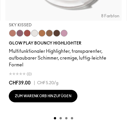
8 Farbton
SKY KISSED
r
Sky Kissed
Sunset Drizzle
Cloud Candy
Wind Chill
Cloudburst
Sepia Skies
GlowZone
Stratus
GLOW PLAY BOUNCY HIGHLIGHTER
Multifunktionaler Highlighter, transparenter,
aufbaubarer Schimmer, cremige, luftig-leichte
Formel
(0)
CHF39.00
|
CHF5.20
/g
ZUM WARENKORB HINZUFÜGEN