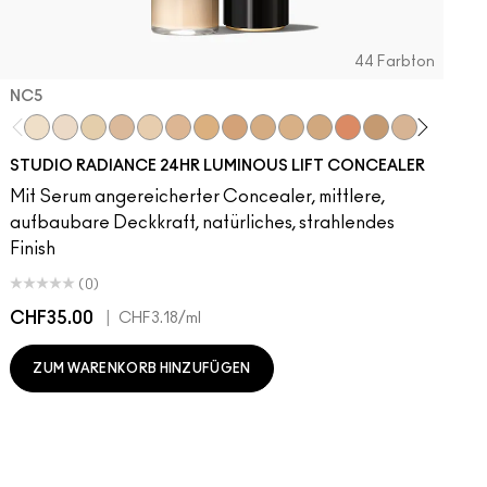
44 Farbton
NC5​
NC5​
NW5​
NC11​
NW10​
NC11.5​
NC14.5​
NC15​
NW15​
NC17​
NC17.5​
NC20​
NW18​
NC25​
N18​
NW20​
NC27
N
STUDIO RADIANCE 24HR LUMINOUS LIFT CONCEALER
Mit Serum angereicherter Concealer, mittlere,
aufbaubare Deckkraft, natürliches, strahlendes
Finish
(0)
CHF35.00
|
C
CHF3.18
/ml
ZUM WARENKORB HINZUFÜGEN