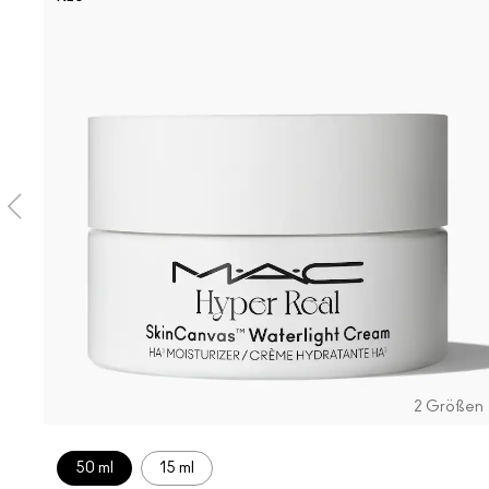
2 Größen
50 ml
15 ml