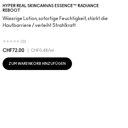
HYPER REAL SKINCANVAS ESSENCE™ RADIANCE
REBOOT
Wässrige Lotion, sofortige Feuchtigkeit, stärkt die
Hautbarriere / verleiht Strahlkraft
(0)
CHF72.00
|
C
CHF0.48
/ml
ZUM WARENKORB HINZUFÜGEN