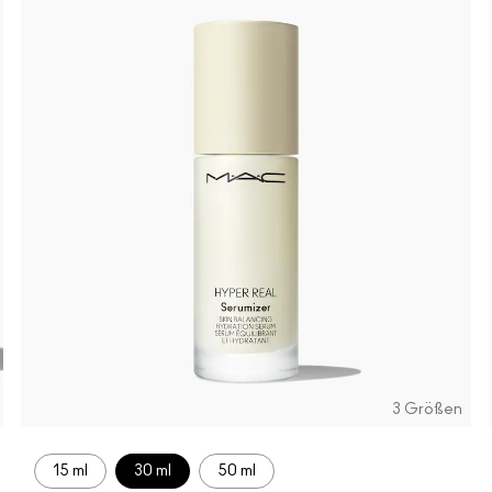
3 Größen
15 ml
30 ml
50 ml