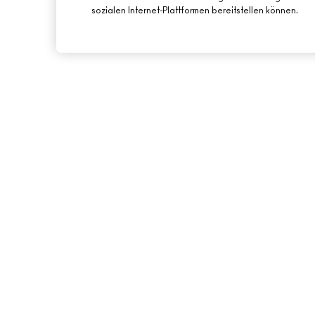
sozialen Internet-Plattformen bereitstellen können.
ÜBER MAC
ONLINE-SHOPPING
UNSERE STORY
MEIN KONTO
UNSERE ARTISTS
REGISTRIERE DICH 
NEWSLETTER
MAC VIVA GLAM
ANGEBOTE
NACHHALTIGE SCHÖNHEIT
GESCHENKKARTEN
KARRIERE
SALDO PRÜFEN
MAC PRO-MITGLIEDSCHAFT
TIERVERSUCHE
BACK TO M·A·C