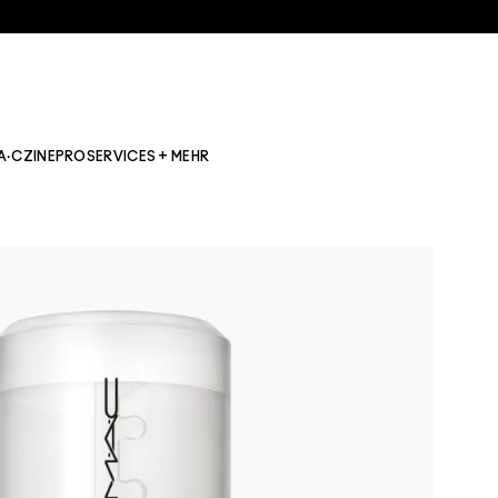
A·CZINE
PRO
SERVICES + MEHR