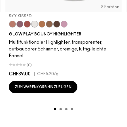
8 Farbton
SKY KISSED
r
Sky Kissed
Sunset Drizzle
Cloud Candy
Wind Chill
Cloudburst
Sepia Skies
GlowZone
Stratus
GLOW PLAY BOUNCY HIGHLIGHTER
Multifunktionaler Highlighter, transparenter,
aufbaubarer Schimmer, cremige, luftig-leichte
Formel
(0)
CHF39.00
|
CHF5.20
/g
ZUM WARENKORB HINZUFÜGEN