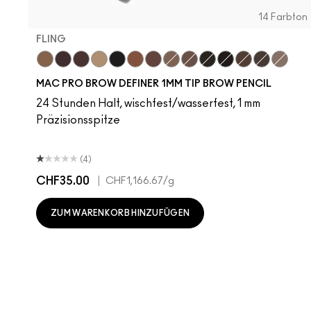
14 Farbton
FLING
Fling
Genuine Aubergine
Hickory
Omega
Onyx
Penny
Strut
Brunette
Lingering
Spiked
Stud
Stylized
Taupe
Thunde
MAC PRO BROW DEFINER 1MM TIP BROW PENCIL
24 Stunden Halt, wischfest/wasserfest, 1 mm
Präzisionsspitze
(4)
CHF35.00
|
CHF1,166.67
/g
ZUM WARENKORB HINZUFÜGEN