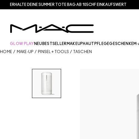
ERHALTE DEINE SUMMER TOTE BAG AB 105CHF EINKAUFSWERT​
GLOW PLAY
NEU
BESTSELLER
MAKEUP
HAUTPFLEGE
GESCHENKE
M·
HOME
/
MAKE-UP
/
PINSEL + TOOLS
/
TASCHEN