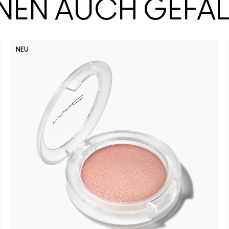
HNEN AUCH GEFA
NEU
Well, Well
Busin
Ho