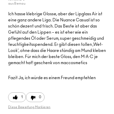
aus
Bernau
Ich hasse klebrige Glosse, aber der Lipglass Air ist
eine ganz andere Liga. Die Nuance Casual ist so
schön dezent und frisch. Das Beste ist aber das
Gefühl auf den Lippen – es ist eher wie ein
pflegendes Öl oder Serum, super geschmeidig und
feuchtigkeitsspendend. Er gibt diesen tollen ‚Wet-
Look', ohne dass die Haare ständig am Mund kleben
bleiben. Für mich der beste Gloss, den M·A·C je
gemacht hat! geschenk von maccosmetics
Fazit
Ja, ich würde es einem Freund empfehlen
1
0
Diese Bewertung Markieren