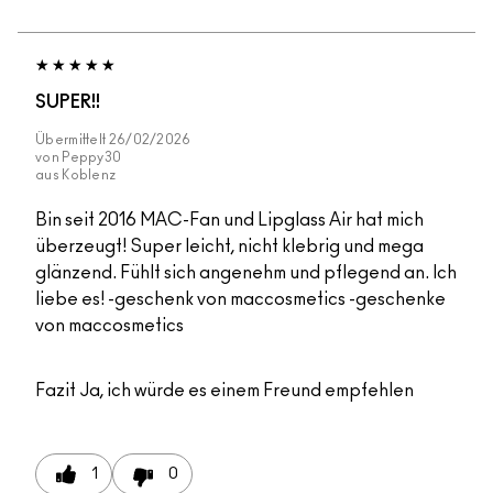
SUPER!!
Übermittelt
26/02/2026
von
Peppy30
aus
Koblenz
Bin seit 2016 MAC-Fan und Lipglass Air hat mich
überzeugt! Super leicht, nicht klebrig und mega
glänzend. Fühlt sich angenehm und pflegend an. Ich
liebe es! -geschenk von maccosmetics -geschenke
von maccosmetics
Fazit
Ja, ich würde es einem Freund empfehlen
1
0