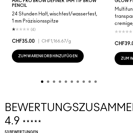
MAC PRO BROW DEFINER 1MM TIP BROW
GLOW P
PENCIL
Multifun
24 Stunden Halt, wischfest/wasserfest,
transpa
1 mm Präzisionsspitze
cremige,
(4)
CHF35.00
|
CHF1,166.67
/g
CHF39.
ZUM WARENKORB HINZUFÜGEN
ZUM 
BEWERTUNGSZUSAMME
4.9
53 BEWERTUNGEN