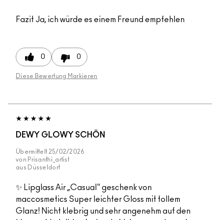
Fazit
Ja, ich würde es einem Freund empfehlen
0
0
Diese Bewertung Markieren
DEWY GLOWY SCHÖN
Übermittelt
25/02/2026
von
Prisanthi_artist
aus
Düsseldorf
✨ Lipglass Air „Casual" geschenk von
maccosmetics Super leichter Gloss mit tollem
Glanz! Nicht klebrig und sehr angenehm auf den