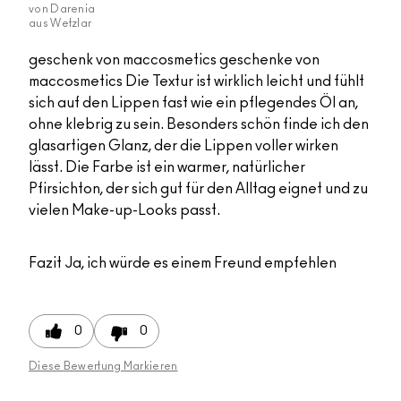
von
Darenia
aus
Wetzlar
geschenk von maccosmetics geschenke von
maccosmetics Die Textur ist wirklich leicht und fühlt
sich auf den Lippen fast wie ein pflegendes Öl an,
ohne klebrig zu sein. Besonders schön finde ich den
glasartigen Glanz, der die Lippen voller wirken
lässt. Die Farbe ist ein warmer, natürlicher
Pfirsichton, der sich gut für den Alltag eignet und zu
vielen Make-up-Looks passt.
Fazit
Ja, ich würde es einem Freund empfehlen
0
0
Diese Bewertung Markieren