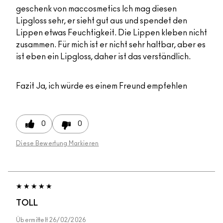
geschenk von maccosmetics Ich mag diesen
Lipgloss sehr, er sieht gut aus und spendet den
Lippen etwas Feuchtigkeit. Die Lippen kleben nicht
zusammen. Für mich ist er nicht sehr haltbar, aber es
ist eben ein Lipgloss, daher ist das verständlich.
Fazit
Ja, ich würde es einem Freund empfehlen
0
0
Diese Bewertung Markieren
TOLL
Übermittelt
26/02/2026