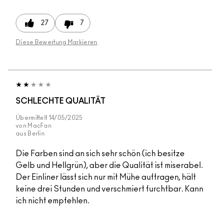
27
7
Diese Bewertung Markieren
SCHLECHTE QUALITÄT
Übermittelt
14/05/2025
von
MacFan
aus
Berlin
Die Farben sind an sich sehr schön (ich besitze
Gelb und Hellgrün), aber die Qualität ist miserabel.
Der Einliner lässt sich nur mit Mühe auftragen, hält
keine drei Stunden und verschmiert furchtbar. Kann
ich nicht empfehlen.