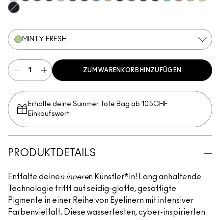
Incorruptible
Sick Tat Bro
Skip The Waitlist
Serial Monogamist
Commitment Issues
Nudge Nudge, Ink Ink
Graphic Content
Perpetual Shock!
Neutral Tan
Stay The Night
Isn't It Iron-ic?
Pool Shark
Hell-Bent
Blueberry Milk
Strawberry M
Minty Fre
B-a-n-
Glide Or Die
MINTY FRESH
ZUM WARENKORB HINZUFÜGEN
Erhalte deine Summer Tote Bag ab 105CHF
Einkaufswert​
PRODUKTDETAILS
Entfalte deine
n innere
n Künstler*in! Lang anhaltende
Technologie trifft auf seidig-glatte, gesättigte
Pigmente in einer Reihe von Eyelinern mit intensiver
Farbenvielfalt. Diese wasserfesten, cyber-inspirierten