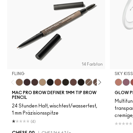
14 Farbton
FLING
SKY KIS
Fling
Genuine Aubergine
Hickory
Omega
Onyx
Penny
Spiked
Strut
Stud
Brunette
Lingering
Stylized
Taupe
Sky Kiss
Thunde
Suns
C
MAC PRO BROW DEFINER 1MM TIP BROW
GLOW P
PENCIL
Multifun
24 Stunden Halt, wischfest/wasserfest,
transpa
1 mm Präzisionsspitze
cremige,
(4)