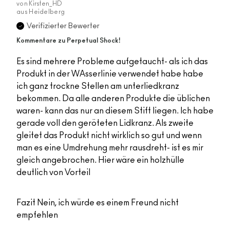
von
Kirsten_HD
aus
Heidelberg
Verifizierter Bewerter
Kommentare zu Perpetual Shock!
Es sind mehrere Probleme aufgetaucht- als ich das
Produkt in der WAsserlinie verwendet habe habe
ich ganz trockne Stellen am unterliedkranz
bekommen. Da alle anderen Produkte die üblichen
waren- kann das nur an diesem Stift liegen. Ich habe
gerade voll den geröteten Lidkranz. Als zweite
gleitet das Produkt nicht wirklich so gut und wenn
man es eine Umdrehung mehr rausdreht- ist es mir
gleich angebrochen. Hier wäre ein holzhülle
deutlich von Vorteil
Fazit
Nein, ich würde es einem Freund nicht
empfehlen