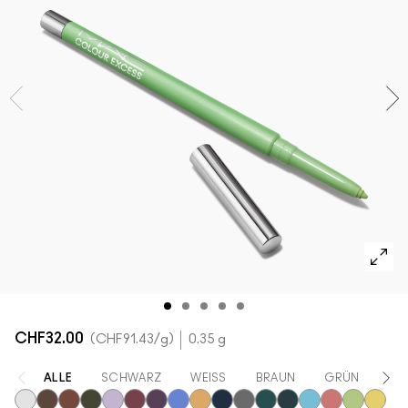
ALLE GESICHTSPRODUKTE SHOPPEN
Mini-M·A·C
ALLE PINSEL KAUFEN
ALLE AUGENPRODUKTE SHOPPEN
CHF32.00
CHF91.43
/g
0.35 g
ALLE
SCHWARZ
WEISS
BRAUN
GRÜN
VI