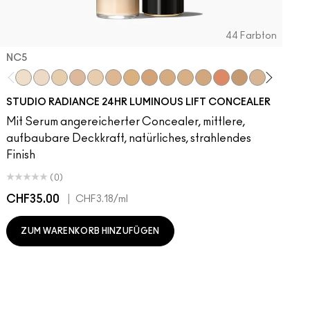
44 Farbton
NC5​
NC5​
NW5​
NC11​
NW10​
NC11.5​
NC14.5​
NC15​
NW15​
NC17​
NC17.5​
NC20​
NW18​
NC25​
N18​
NW20​
NC27
N
STUDIO RADIANCE 24HR LUMINOUS LIFT CONCEALER
Mit Serum angereicherter Concealer, mittlere,
aufbaubare Deckkraft, natürliches, strahlendes
Finish
(0)
CHF35.00
|
C
CHF3.18
/ml
ZUM WARENKORB HINZUFÜGEN