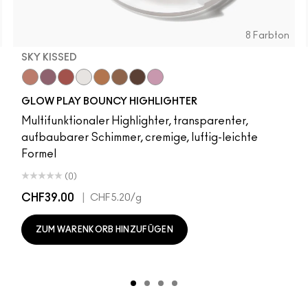
8 Farbton
SKY KISSED
r
Sky Kissed
Sunset Drizzle
Cloud Candy
Wind Chill
Cloudburst
Sepia Skies
GlowZone
Stratus
GLOW PLAY BOUNCY HIGHLIGHTER
Multifunktionaler Highlighter, transparenter,
aufbaubarer Schimmer, cremige, luftig-leichte
Formel
(0)
CHF39.00
|
CHF5.20
/g
ZUM WARENKORB HINZUFÜGEN