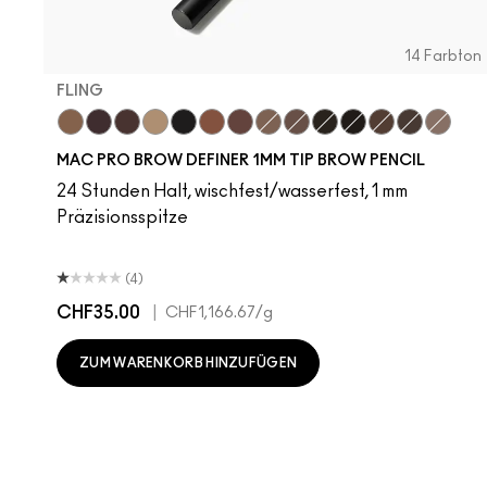
14 Farbton
FLING
Fling
Genuine Aubergine
Hickory
Omega
Onyx
Penny
Strut
Brunette
Lingering
Spiked
Stud
Stylized
Taupe
Thunde
MAC PRO BROW DEFINER 1MM TIP BROW PENCIL
24 Stunden Halt, wischfest/wasserfest, 1 mm
Präzisionsspitze
(4)
CHF35.00
|
CHF1,166.67
/g
ZUM WARENKORB HINZUFÜGEN