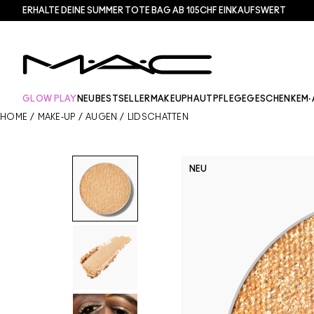
ERHALTE DEINE SUMMER TOTE BAG AB 105CHF EINKAUFSWERT​
GLOW PLAY
NEU
BESTSELLER
MAKEUP
HAUTPFLEGE
GESCHENKE
M·
HOME
/
MAKE-UP
/
AUGEN
/
LIDSCHATTEN
NEU