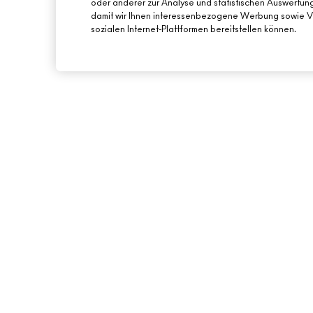
oder anderer zur Analyse und statistischen Auswertu
damit wir Ihnen interessenbezogene Werbung sowie Vi
sozialen Internet-Plattformen bereitstellen können.
ÜBER MAC
ONLINE-SHOPPING
UNSERE STORY
MEIN KONTO
UNSERE ARTISTS
REGISTRIERE DICH 
NEWSLETTER
MAC VIVA GLAM
ANGEBOTE
NACHHALTIGE SCHÖNHEIT
GESCHENKKARTEN
KARRIERE
SALDO PRÜFEN
MAC PRO-MITGLIEDSCHAFT
TIERVERSUCHE
BACK TO M·A·C