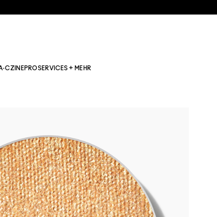
A·CZINE
PRO
SERVICES + MEHR