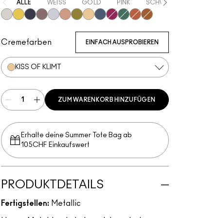
ALLE
WEISS
GOLD
PINK
SCHWARZ
GRÜN
Locket
Allowance
Illuminaughty
Bust
Discotheque
Yes To Sequins
Joie De Glitz
Kiss Of Klimt
Blueprint
After Party
Cash In
Couture Copper
Object D'Art
Cremefarben
EINFACH AUSPROBIEREN
KISS OF KLIMT
ZUM WARENKORB HINZUFÜGEN
Erhalte deine Summer Tote Bag ab
105CHF Einkaufswert​
PRODUKTDETAILS
Fertigstellen:
Metallic