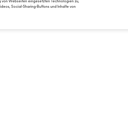
ng von Webseiten eingesetzten Technologien zu,
deos, Social-Sharing-Buttons und Inhalte von
BENÖTIGST DU HILFE?
DEIN MAC STORE
MEINE BESTELLUNG VERFOLGEN
STORE FINDEN
FÜR DEN
FAQ
MAKE-UP-SERVI
RÜCKSENDUNG UND UMTAUSCH
VERSAND
MEIN KONTO
KONTAKTIERE DEN HERSTELLER
CHATTE MIT UNS