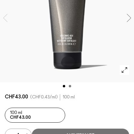
ALLE GESICHTSPRODUKTE SHOPPEN
Mini-M·A·C
ALLE PINSEL KAUFEN
ALLE AUGENPRODUKTE SHOPPEN
CHF43.00
CHF0.43
/ml
100 ml
100 ml
CHF43.00