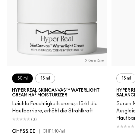
2 Größen
50 ml
15 ml
15 ml
HYPER REAL SKINCANVAS™ WATERLIGHT
HYPER R
3
CREAM HA
MOISTURIZER
BALANC
Leichte Feuchtigkeitscreme, stärkt die
Serum-M
Hautbarriere, erhöht die Strahlkraft
Ausgleic
Hautbarr
(0)
CHF55.00
|
CHF1.10
/ml