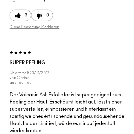
3
0
Diese Bewertung Markieren
SUPER PEELING
Übermittelt
20/11/2012
von
Carina
aus
Todtnau
Der Volcanic Ash Exfoliator ist super geeignet zum
Peeling der Haut. Es schäumt leicht auf, lässt sicher
super verteilen, einmassieren und hinterlässt ein
samtig weiches erfrischende und gesundausehende
Haut. Leider Limitiert, würde es mir auf jedenfall
wieder kaufen.