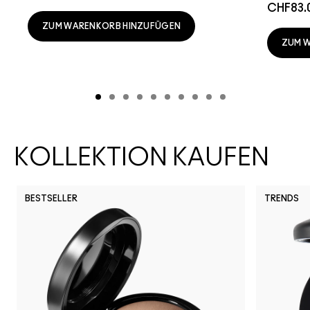
CHF83.
ZUM WARENKORB HINZUFÜGEN
ZUM 
KOLLEKTION KAUFEN
BESTSELLER
TRENDS