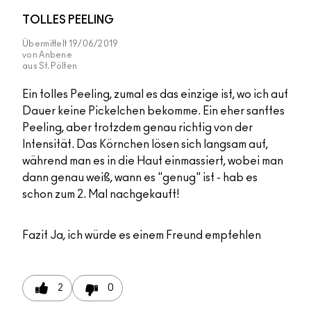
TOLLES PEELING
Übermittelt
19/06/2019
von
Anbene
aus
St. Pölten
Ein tolles Peeling, zumal es das einzige ist, wo ich auf
Dauer keine Pickelchen bekomme. Ein eher sanftes
Peeling, aber trotzdem genau richtig von der
Intensität. Das Körnchen lösen sich langsam auf,
während man es in die Haut einmassiert, wobei man
dann genau weiß, wann es "genug" ist - hab es
schon zum 2. Mal nachgekauft!
Fazit
Ja, ich würde es einem Freund empfehlen
2
0