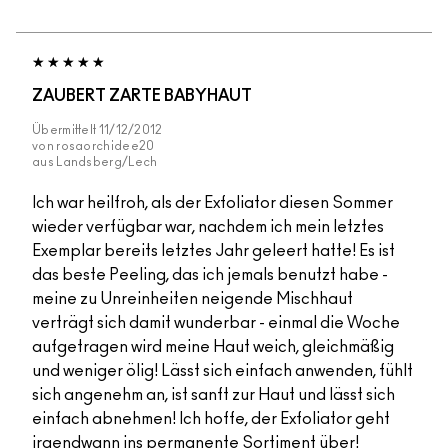
ZAUBERT ZARTE BABYHAUT
Übermittelt
11/12/2012
von
rosaorchidee20
aus
Landsberg/Lech
Ich war heilfroh, als der Exfoliator diesen Sommer
wieder verfügbar war, nachdem ich mein letztes
Exemplar bereits letztes Jahr geleert hatte! Es ist
das beste Peeling, das ich jemals benutzt habe -
meine zu Unreinheiten neigende Mischhaut
verträgt sich damit wunderbar - einmal die Woche
aufgetragen wird meine Haut weich, gleichmäßig
und weniger ölig! Lässt sich einfach anwenden, fühlt
sich angenehm an, ist sanft zur Haut und lässt sich
einfach abnehmen! Ich hoffe, der Exfoliator geht
irgendwann ins permanente Sortiment über!