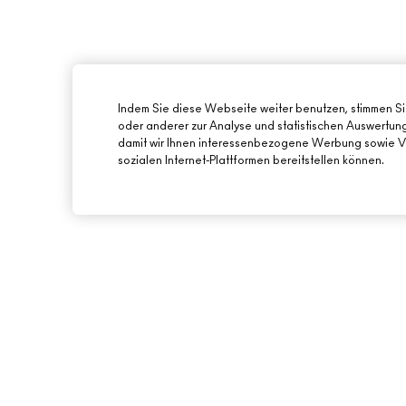
Indem Sie diese Webseite weiter benutzen, stimmen S
oder anderer zur Analyse und statistischen Auswertu
damit wir Ihnen interessenbezogene Werbung sowie Vi
sozialen Internet-Plattformen bereitstellen können.
ÜBER MAC
ONLINE-SHOPPING
UNSERE STORY
MEIN KONTO
UNSERE ARTISTS
REGISTRIERE DICH 
NEWSLETTER
MAC VIVA GLAM
ANGEBOTE
NACHHALTIGE SCHÖNHEIT
GESCHENKKARTEN
KARRIERE