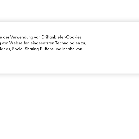
ie der Verwendung von Drittanbieter-Cookies
ng von Webseiten eingesetzten Technologien zu,
deos, Social-Sharing-Buttons und Inhalte von
BENÖTIGST DU HILFE?
DEIN MAC STORE
MEINE BESTELLUNG VERFOLGEN
STORE FINDEN
FÜR DEN
FAQ
MAKE-UP-SERVI
RÜCKSENDUNG UND UMTAUSCH
VERSAND
MEIN KONTO