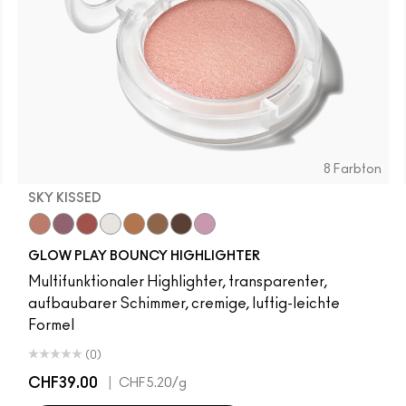
8 Farbton
SKY KISSED
r
Sky Kissed
Sunset Drizzle
Cloud Candy
Wind Chill
Cloudburst
Sepia Skies
GlowZone
Stratus
GLOW PLAY BOUNCY HIGHLIGHTER
Multifunktionaler Highlighter, transparenter,
aufbaubarer Schimmer, cremige, luftig-leichte
Formel
(0)
CHF39.00
|
CHF5.20
/g