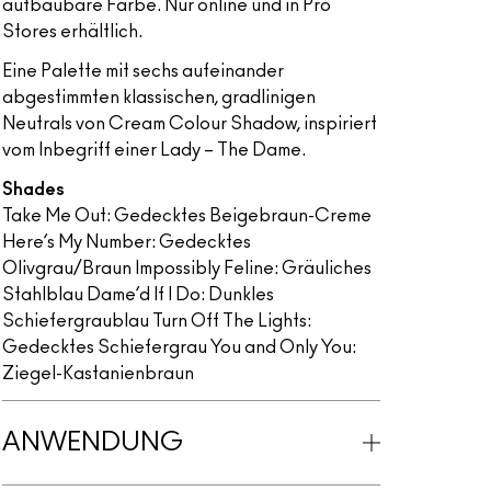
aufbaubare Farbe. Nur online und in Pro
Stores erhältlich.
Eine Palette mit sechs aufeinander
abgestimmten klassischen, gradlinigen
Neutrals von Cream Colour Shadow, inspiriert
vom Inbegriff einer Lady – The Dame.
Shades
Take Me Out: Gedecktes Beigebraun-Creme
Here’s My Number: Gedecktes
Olivgrau/Braun Impossibly Feline: Gräuliches
Stahlblau Dame’d If I Do: Dunkles
Schiefergraublau Turn Off The Lights:
Gedecktes Schiefergrau You and Only You:
Ziegel-Kastanienbraun
ANWENDUNG