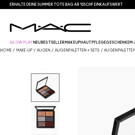
ERHALTE DEINE SUMMER TOTE BAG AB 105CHF EINKAUFSWERT​
GLOW PLAY
NEU
BESTSELLER
MAKEUP
HAUTPFLEGE
GESCHENKE
M·
HOME
/
MAKE-UP
/
AUGEN
/
AUGENPALETTEN + SETS
/
AUGENPALETTE