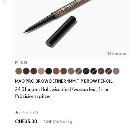
14 Farbton
FLING
Fling
Genuine Aubergine
Hickory
Omega
Onyx
Penny
Strut
Brunette
Lingering
Spiked
Stud
Stylized
Taupe
Thunde
MAC PRO BROW DEFINER 1MM TIP BROW PENCIL
24 Stunden Halt, wischfest/wasserfest, 1 mm
Präzisionsspitze
(4)
CHF35.00
|
CHF1,166.67
/g