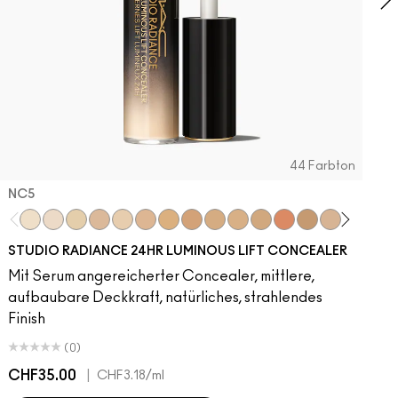
44 Farbton
NC5​
NC5​
NW5​
NC11​
NW10​
NC11.5​
NC14.5​
NC15​
NW15​
NC17​
NC17.5​
NC20​
NW18​
NC25​
N18​
NW20​
NC27
N
STUDIO RADIANCE 24HR LUMINOUS LIFT CONCEALER
Mit Serum angereicherter Concealer, mittlere,
aufbaubare Deckkraft, natürliches, strahlendes
Finish
(0)
CHF35.00
|
C
CHF3.18
/ml