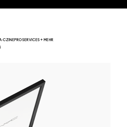
A·CZINE
PRO
SERVICES + MEHR
N