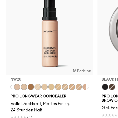
16 Farbton
NW20
BLACKT
NW20
NW15
NC50
NC15
NC20
NC30
NC25
NC35
NW25
NC42
NW30
NW35
NC45
Blacktr
NW40
Dip
NW
PRO LONGWEAR CONCEALER
PRO LON
BROW G
Volle Deckkraft, Mattes Finish,
Gel-For
24 Stunden Halt
(0)