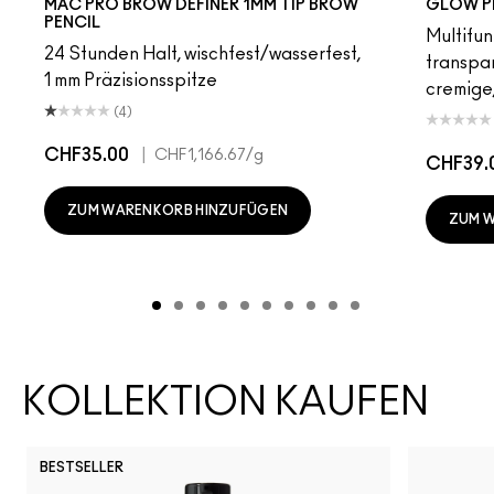
MAC PRO BROW DEFINER 1MM TIP BROW
GLOW P
PENCIL
Multifun
24 Stunden Halt, wischfest/wasserfest,
transpa
1 mm Präzisionsspitze
cremige,
(4)
CHF35.00
|
CHF1,166.67
/g
CHF39.
ZUM WARENKORB HINZUFÜGEN
ZUM 
KOLLEKTION KAUFEN
BESTSELLER