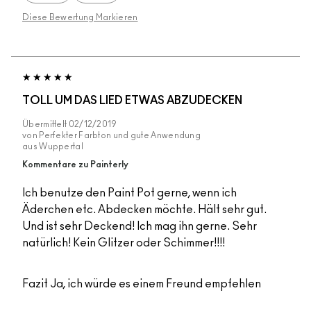
Diese Bewertung Markieren
TOLL UM DAS LIED ETWAS ABZUDECKEN
Übermittelt
02/12/2019
von
Perfekter Farbton und gute Anwendung
aus
Wuppertal
Kommentare zu Painterly
Ich benutze den Paint Pot gerne, wenn ich
Äderchen etc. Abdecken möchte. Hält sehr gut.
Und ist sehr Deckend! Ich mag ihn gerne. Sehr
natürlich! Kein Glitzer oder Schimmer!!!!
Fazit
Ja, ich würde es einem Freund empfehlen