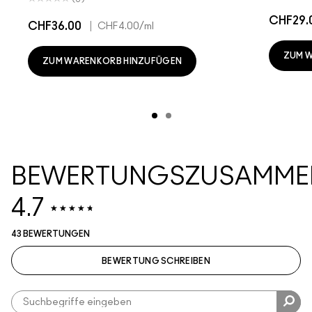
CHF29.
CHF36.00
|
CHF4.00
/ml
ZUM 
ZUM WARENKORB HINZUFÜGEN
BEWERTUNGSZUSAMME
4.7
43 BEWERTUNGEN
BEWERTUNG SCHREIBEN