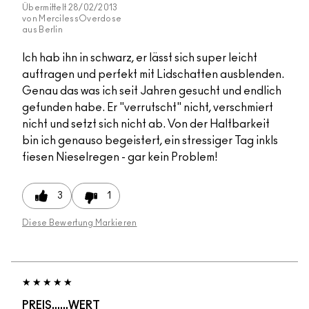
Übermittelt
28/02/2013
von
MercilessOverdose
aus
Berlin
Ich hab ihn in schwarz, er lässt sich super leicht
auftragen und perfekt mit Lidschatten ausblenden.
Genau das was ich seit Jahren gesucht und endlich
gefunden habe. Er "verrutscht" nicht, verschmiert
nicht und setzt sich nicht ab. Von der Haltbarkeit
bin ich genauso begeistert, ein stressiger Tag inkls
fiesen Nieselregen - gar kein Problem!
3
1
Diese Bewertung Markieren
PREIS......WERT