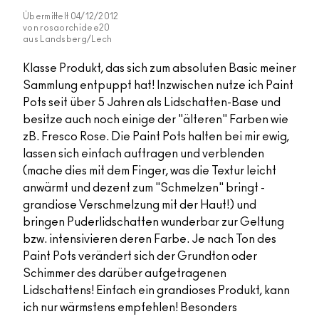
Übermittelt
04/12/2012
von
rosaorchidee20
aus
Landsberg/Lech
Klasse Produkt, das sich zum absoluten Basic meiner
Sammlung entpuppt hat! Inzwischen nutze ich Paint
Pots seit über 5 Jahren als Lidschatten-Base und
besitze auch noch einige der "älteren" Farben wie
zB. Fresco Rose. Die Paint Pots halten bei mir ewig,
lassen sich einfach auftragen und verblenden
(mache dies mit dem Finger, was die Textur leicht
anwärmt und dezent zum "Schmelzen" bringt -
grandiose Verschmelzung mit der Haut!) und
bringen Puderlidschatten wunderbar zur Geltung
bzw. intensivieren deren Farbe. Je nach Ton des
Paint Pots verändert sich der Grundton oder
Schimmer des darüber aufgetragenen
Lidschattens! Einfach ein grandioses Produkt, kann
ich nur wärmstens empfehlen! Besonders