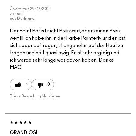
Übermittelt
29/12/2012
von
sari
aus
Dortmund
Der Paint Pot ist nicht Preiswert,aber seinen Preis
wert!!! Ich habe ihn in der Farbe Painterly und er läst
sich super auftragen,ist angenehm auf der Haut zu
tragen und hält quasi ewig. Er ist sehr ergibig und
ich werde sehr lange was davon haben. Danke
MAC
4
0
Diese Bewertung Markieren
GRANDIOS!