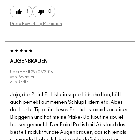
3
0
Diese Bewertung Markieren
AUGENBRAUEN
Übermittelt
29/07/2016
von
Pavadita
aus
Berlin
Jaja, der Paint Pot ist ein super Lidschatten, hält
auch perfekt auf meinen Schlupflidern etc. Aber
der beste Tipp für dieses Produkt stammt von einer
Bloggerin und hat meine Make-Up Routine soviel
besser gemacht. Der Paint Pot ist mit Abstand das
beste Produkt für die Augenbrauen, das ich jemals
verwendet habe. Ich habe sehr definierte aber