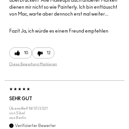
überbrücken? Alle Makeups auch anderer Marken
dienen mir nicht so wie Painterly. Ich bin enttäuscht
von Mac, warte aber dennoch erst mal weiter...
Fazit
Ja, ich würde es einem Freund empfehlen
10
12
Diese Bewertung Markieren
SEHR GUT
Übermittelt
14/07/2021
von
Sibel
aus
Berlin
Verifizierter Bewerter