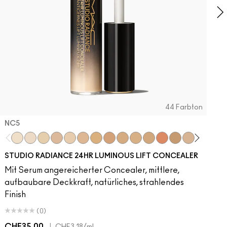
44 Farbton
NC5​
NC5​
NW5​
NC11​
NW10​
NC11.5​
NC14.5​
NC15​
NW15​
NC17​
NC17.5​
NC20​
NW18​
NC25​
N18​
NW20​
NC27
N
STUDIO RADIANCE 24HR LUMINOUS LIFT CONCEALER
Mit Serum angereicherter Concealer, mittlere,
aufbaubare Deckkraft, natürliches, strahlendes
Finish
(0)
CHF35.00
|
C
CHF3.18
/ml