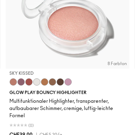
8 Farbton
SKY KISSED
r
Sky Kissed
Sunset Drizzle
Cloud Candy
Wind Chill
Cloudburst
Sepia Skies
GlowZone
Stratus
GLOW PLAY BOUNCY HIGHLIGHTER
Multifunktionaler Highlighter, transparenter,
aufbaubarer Schimmer, cremige, luftig-leichte
Formel
(0)
CHF39.00
|
CHF5.20
/g