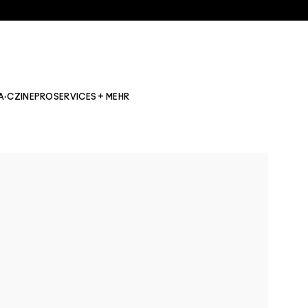
A·CZINE
PRO
SERVICES + MEHR