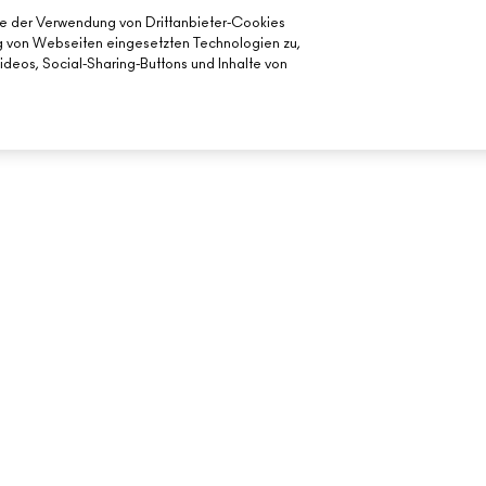
ie der Verwendung von Drittanbieter-Cookies
ng von Webseiten eingesetzten Technologien zu,
deos, Social-Sharing-Buttons und Inhalte von
BENÖTIGST DU HILFE?
DEIN MAC STORE
MEINE BESTELLUNG VERFOLGEN
STORE FINDEN
FÜR DEN
FAQ
MAKE-UP-SERVI
RÜCKSENDUNG UND UMTAUSCH
VERSAND
MEIN KONTO
KONTAKTIERE DEN HERSTELLER
CHATTE MIT UNS