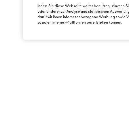
Indem Sie diese Webseite weiter benutzen, stimmen S
oder anderer zur Analyse und statistischen Auswertu
damit wir Ihnen interessenbezogene Werbung sowie Vi
sozialen Internet-Plattformen bereitstellen können.
ÜBER MAC
ONLINE-SHOPPING
UNSERE STORY
MEIN KONTO
UNSERE ARTISTS
REGISTRIERE DICH 
NEWSLETTER
MAC VIVA GLAM
ANGEBOTE
NACHHALTIGE SCHÖNHEIT
GESCHENKKARTEN
KARRIERE
SALDO PRÜFEN
MAC PRO-MITGLIEDSCHAFT
TIERVERSUCHE
BACK TO M·A·C