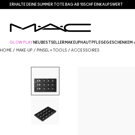
ERHALTE DEINE SUMMER TOTE BAG AB 105CHF EINKAUFSWERT​
GLOW PLAY
NEU
BESTSELLER
MAKEUP
HAUTPFLEGE
GESCHENKE
M·
HOME
/
MAKE-UP
/
PINSEL + TOOLS
/
ACCESSOIRES