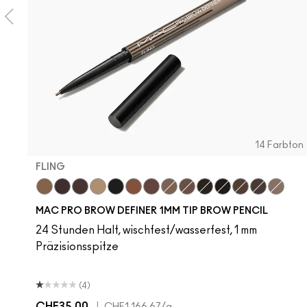
14 Farbton
FLING
Fling
Genuine Aubergine
Hickory
Omega
Onyx
Penny
Strut
Brunette
Lingering
Spiked
Stud
Stylized
Taupe
Thunde
MAC PRO BROW DEFINER 1MM TIP BROW PENCIL
24 Stunden Halt, wischfest/wasserfest, 1 mm
Präzisionsspitze
(4)
CHF35.00
|
CHF1,166.67
/g