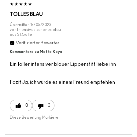
TOLLES BLAU
Übermittelt
17/05/2023
von
Intensives schönes blau
aus
St.Gallen
Verifizierter Bewerter
Kommentare zu Matte Royal
Ein toller intensiver blauer Lippenstift liebe ihn
Fazit
Ja, ich würde es einem Freund empfehlen
0
0
Diese Bewertung Markieren