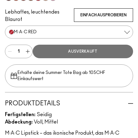
Media
Mocha
Paramount
Photo
M·A·C Red
Peachstock
Snob
Lebhaftes, leuchtendes
EINFACH AUSPROBIEREN
Blaurot
M·A·C RED
AUSVERKAUFT
Erhalte deine Summer Tote Bag ab 105CHF
Einkaufswert​
PRODUKTDETAILS
Fertigstellen:
Seidig
Abdeckung:
Voll, Mittel
M·A·C Lipstick – das ikonische Produkt, das M·A·C