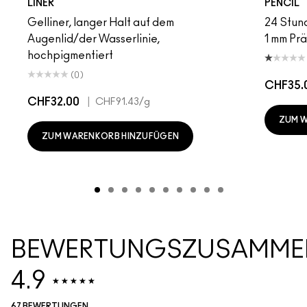
LINER
PENCIL
Gelliner, langer Halt auf dem
24 Stund
Augenlid/der Wasserlinie,
1 mm Prä
hochpigmentiert
(0)
CHF35.
CHF32.00
|
CHF91.43
/g
ZUM 
ZUM WARENKORB HINZUFÜGEN
BEWERTUNGSZUSAMME
4.9
67 BEWERTUNGEN