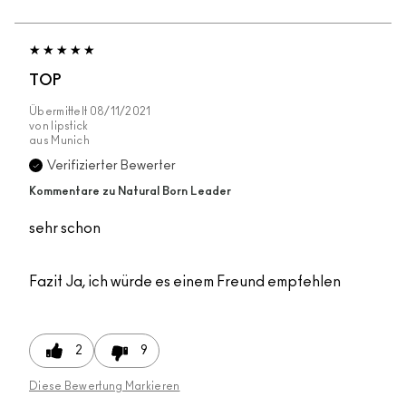
TOP
Übermittelt
08/11/2021
von
lipstick
aus
Munich
Verifizierter Bewerter
Kommentare zu Natural Born Leader
sehr schon
Fazit
Ja, ich würde es einem Freund empfehlen
2
9
Diese Bewertung Markieren