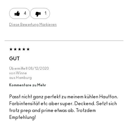
4
1
Diese Bewertung Markieren
GUT
Übermittelt
08/12/2020
von
Winne
aus
Hamburg
Kommentare zu Mehr
Passt nicht ganz perfekt zu meinem kühlen Hautton.
Farbintensität etc aber super. Deckend. Setzt sich
trotz prep and prime etwas ab. Trotzdem
Empfehlung!