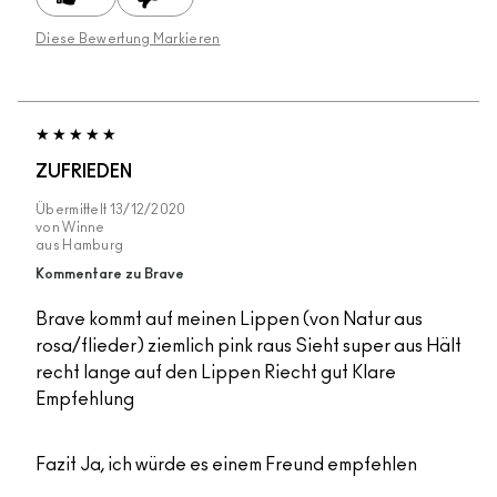
Diese Bewertung Markieren
ZUFRIEDEN
Übermittelt
13/12/2020
von
Winne
aus
Hamburg
Kommentare zu Brave
Brave kommt auf meinen Lippen (von Natur aus
rosa/flieder) ziemlich pink raus Sieht super aus Hält
recht lange auf den Lippen Riecht gut Klare
Empfehlung
Fazit
Ja, ich würde es einem Freund empfehlen