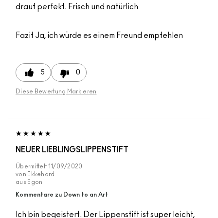
drauf perfekt. Frisch und natürlich
Fazit
Ja, ich würde es einem Freund empfehlen
5
0
Diese Bewertung Markieren
NEUER LIEBLINGSLIPPENSTIFT
Übermittelt
11/09/2020
von
Ekkehard
aus
Egon
Kommentare zu Down to an Art
Ich bin begeistert. Der Lippenstift ist super leicht,