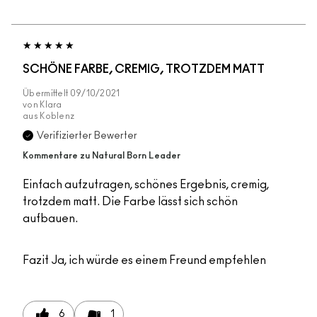
SCHÖNE FARBE, CREMIG, TROTZDEM MATT
Übermittelt
09/10/2021
von
Klara
aus
Koblenz
Verifizierter Bewerter
Kommentare zu Natural Born Leader
Einfach aufzutragen, schönes Ergebnis, cremig,
trotzdem matt. Die Farbe lässt sich schön
aufbauen.
Fazit
Ja, ich würde es einem Freund empfehlen
6
1