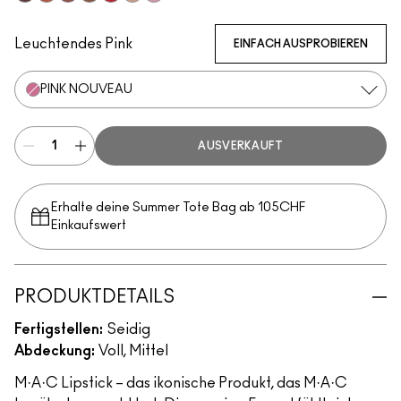
Media
Mocha
Paramount
Photo
M·A·C Red
Peachstock
Snob
Leuchtendes Pink
EINFACH AUSPROBIEREN
PINK NOUVEAU
AUSVERKAUFT
Erhalte deine Summer Tote Bag ab 105CHF
Einkaufswert​
PRODUKTDETAILS
Fertigstellen:
Seidig
Abdeckung:
Voll, Mittel
M·A·C Lipstick – das ikonische Produkt, das M·A·C