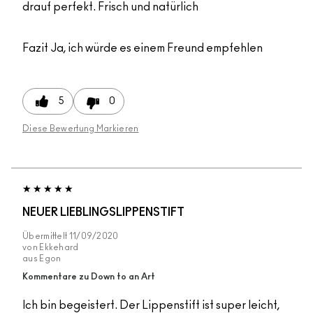
drauf perfekt. Frisch und natürlich
Fazit
Ja, ich würde es einem Freund empfehlen
5
0
Diese Bewertung Markieren
NEUER LIEBLINGSLIPPENSTIFT
Übermittelt
11/09/2020
von
Ekkehard
aus
Egon
Kommentare zu Down to an Art
Ich bin begeistert. Der Lippenstift ist super leicht,