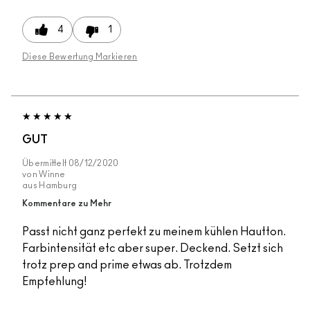
4
1
Diese Bewertung Markieren
GUT
Übermittelt
08/12/2020
von
Winne
aus
Hamburg
Kommentare zu Mehr
Passt nicht ganz perfekt zu meinem kühlen Hautton.
Farbintensität etc aber super. Deckend. Setzt sich
trotz prep and prime etwas ab. Trotzdem
Empfehlung!