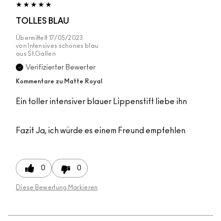
TOLLES BLAU
Übermittelt
17/05/2023
von
Intensives schönes blau
aus
St.Gallen
Verifizierter Bewerter
Kommentare zu Matte Royal
Ein toller intensiver blauer Lippenstift liebe ihn
Fazit
Ja, ich würde es einem Freund empfehlen
0
0
Diese Bewertung Markieren