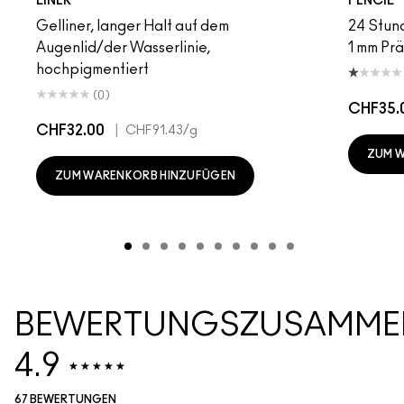
LINER
PENCIL
Gelliner, langer Halt auf dem
24 Stund
Augenlid/der Wasserlinie,
1 mm Prä
hochpigmentiert
(0)
CHF35.
CHF32.00
|
CHF91.43
/g
ZUM 
ZUM WARENKORB HINZUFÜGEN
BEWERTUNGSZUSAMME
4.9
67 BEWERTUNGEN